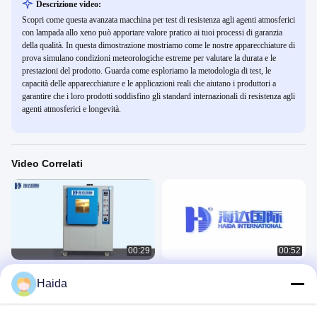
Descrizione video:
Scopri come questa avanzata macchina per test di resistenza agli agenti atmosferici
con lampada allo xeno può apportare valore pratico ai tuoi processi di garanzia
della qualità. In questa dimostrazione mostriamo come le nostre apparecchiature di
prova simulano condizioni meteorologiche estreme per valutare la durata e le
prestazioni del prodotto. Guarda come esploriamo la metodologia di test, le
capacità delle apparecchiature e le applicazioni reali che aiutano i produttori a
garantire che i loro prodotti soddisfino gli standard internazionali di resistenza agli
agenti atmosferici e longevità.
Video Correlati
00:29
00:52
Cammera di prova per intemperie
Camera di prova ambientale HD-
Haida
accelerata antiragginamento
E702
环境
环境
December 14, 2024
February 20, 2023