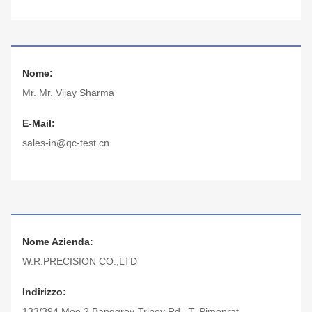
Nome:
Mr. Mr. Vijay Sharma
E-Mail:
sales-in@qc-test.cn
Nome Azienda:
W.R.PRECISION CO.,LTD
Indirizzo:
133/394 Moo 2 Banggroy-Trinoy Rd., T, Pimonrat,