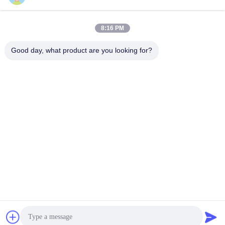
Contatto rapido
Indirizzo
8:16 PM
Stanza 105, costruzione F4, distretto F, città di Tianan
Good day, what product are you looking for?
Digital, distretto di Nancheng, città di Dongguan, provincia
del Guangdong, Cina
tel
86-0769-89055588
E-mail
salesmanager@qc-test.com
Informativa sulla privacy
|
Mappa del sito
| La Cina va bene.
Qualità macchine di prova di trazione Fornitore. 2013-2026
Guangdong Haida Equipment Co., Ltd. Tutti. Tutti i diritti
riservati.