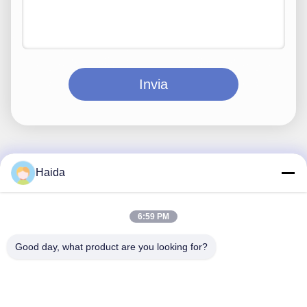
Invia
Haida
Contatto rapido
Indirizzo
6:59 PM
Stanza 105, costruzione F4, distretto F, città di Tianan
Good day, what product are you looking for?
Digital, distretto di Nancheng, città di Dongguan, provincia
del Guangdong, Cina
tel