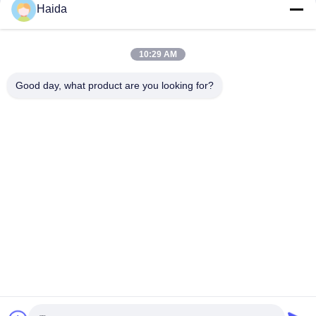
Haida
accelerata antiragginamento
resistenza alle intemperie della
lampada allo xenone
环境
环境
December 14, 2024
November 26, 2024
10:29 AM
Good day, what product are you looking for?
00:52
00:46
Camera di prova ambientale HD-
Tester di resistenza statica della base
E702
della sedia HD-F733
环境
家具
February 20, 2023
August 05, 2022
00:39
01:00
Macchine per prove di trazione HD-
Macchina per prove di resistenza alla
B609B-S
trazione e compressione materiale
servo computer HD-B607-S con
力学
力学