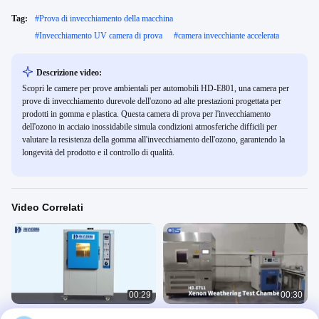
Tag:
#
Prova di invecchiamento della macchina
#
Invecchiamento UV camera di prova
#
camera invecchiante accelerata
Descrizione video:
Scopri le camere per prove ambientali per automobili HD-E801, una camera per
prove di invecchiamento durevole dell'ozono ad alte prestazioni progettata per
prodotti in gomma e plastica. Questa camera di prova per l'invecchiamento
dell'ozono in acciaio inossidabile simula condizioni atmosferiche difficili per
valutare la resistenza della gomma all'invecchiamento dell'ozono, garantendo la
longevità del prodotto e il controllo di qualità.
Video Correlati
00:29
00:30
Cammera di prova per intemperie
Prova/macchina di prova della