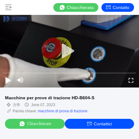
Chiacchierata
Contatto
Macchine per prove di trazione HD-B604-S
力学
June 07, 2023
Parola chiave:
macchine di prova di trazione
Chiacchierare
Contattici