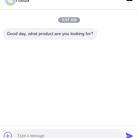
Haida
doppia colonna HD-B604
compressione HD-B615-S
力学
力学
June 29, 2023
June 07, 2023
5:57 AM
Good day, what product are you looking for?
00:46
01:05
Tester di resistenza statica della base
HD-E702 Attrezzatura da laboratorio
della sedia HD-F733
ambientale Controllo dell'umidità
della temperatura della camera
家具
环境
ambientale
August 05, 2022
October 26, 2021
00:53
00:57
HD-A502S-1200 Prova di
Macchina per test di durata del
compressione del cartone Mahcine
bracciolo per sedia da ufficio
personalizzata HD-F735 da 50 Hz
纸包
家具