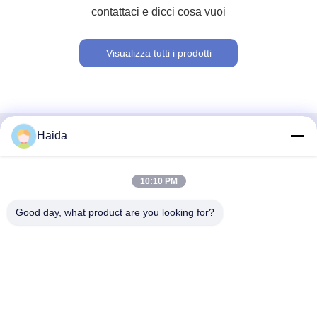
contattaci e dicci cosa vuoi
Visualizza tutti i prodotti
Haida
Contatto rapido
Indirizzo
10:10 PM
Stanza 105, costruzione F4, distretto F, città di Tianan
Good day, what product are you looking for?
Digital, distretto di Nancheng, città di Dongguan, provincia
del Guangdong, Cina
tel
86-0769-89055588
E-mail