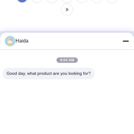
Haida
Contatto rapido
Indirizzo
9:04 AM
Stanza 105, costruzione F4, distretto F, città di Tianan
Good day, what product are you looking for?
Digital, distretto di Nancheng, città di Dongguan, provincia
del Guangdong, Cina
tel
86-0769-89055588
E-mail
salesmanager@qc-test.com