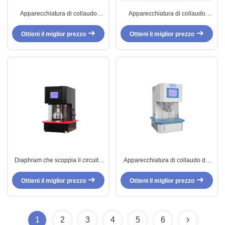
Apparecchiatura di collaudo
Apparecchiatura di collaudo
durevole del tessuto, abrasimetro
standard delle calzature di iso
del cuoio di ASTM-D4966
13287 del tester di resistenza di
Ottieni il miglior prezzo
Ottieni il miglior prezzo
Martindale
slittamento
Diaphram che scoppia il circuito
Apparecchiatura di collaudo del
idraulico 20-600mL
tessuto dei tessuti/tester di
regolabile/min
scoppio idraulico automatico
Ottieni il miglior prezzo
Ottieni il miglior prezzo
dell'apparecchiatura di collaudo
del tessuto
1
2
3
4
5
6