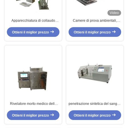
Video
Apparecchiatura di collaudo
Camere di prova ambientali,
resistente del tessuto della
macchina di prova di durevolezza
traspirazione materiale, tester
della traspirazione ISO-105E04
Ottieni il miglior prezzo
Ottieni il miglior prezzo
della traspirazione
Rivelatore morto medico della
penetrazione sintetica del sangue
cavità della maschera protettiva
della maschera chirurgica
con controllo di computer
dell'apparecchiatura di collaudo
Ottieni il miglior prezzo
Ottieni il miglior prezzo
di resistenza 50Hz e del vestiario
di protezione