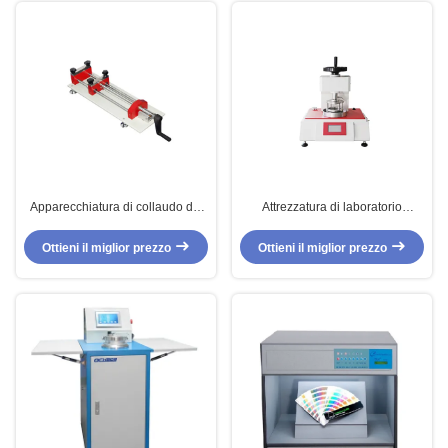
Apparecchiatura di collaudo del
Attrezzatura di laboratorio
tessuto dell'estensimetro del
idrostatica della macchina/tessuto
tessuto
della prova di pressione
Ottieni il miglior prezzo
Ottieni il miglior prezzo