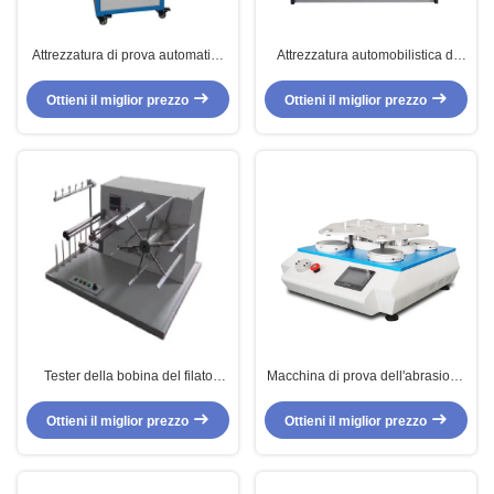
Attrezzatura di prova automatica
Attrezzatura automobilistica di
elettronica di permeabilità all'aria
sorgente luminosa di valutazione
dell'umidità del tessuto della
D65 di colore del tessuto del
Ottieni il miglior prezzo
Ottieni il miglior prezzo
macchina di prova del tessuto
tester del tessuto
Tester della bobina del filato
Macchina di prova dell'abrasione
dell'apparecchiatura di collaudo
di resistenza all'usura di quattro
del tessuto/bobina elettronici
teste, abrasimetro di Pilling
Ottieni il miglior prezzo
Ottieni il miglior prezzo
automatici dell'involucro per il
Martindale
tessuto