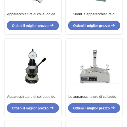
Apparecchiature di collaudo della
Suoni le apparecchiature di
carta di rigidezza del cartone con
collaudo concentrare della carta
il visualizzatore digitale
del disco di schiacciamento per la
Ottieni il miglior prezzo
Ottieni il miglior prezzo
scatola di alluminio
Apparecchiature di collaudo della
Le apparecchiature di collaudo di
carta di spessore del cartone
carta prenota la macchina di
ISO438 elettrico 534
prova di forza di adesione
Ottieni il miglior prezzo
Ottieni il miglior prezzo
dell'asse