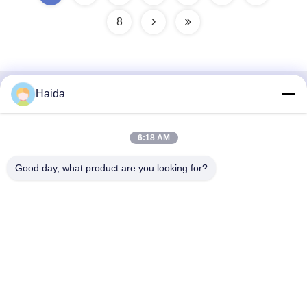
8
Haida
Contatto rapido
Indirizzo
6:18 AM
Stanza 105, costruzione F4, distretto F, città di Tianan
Good day, what product are you looking for?
Digital, distretto di Nancheng, città di Dongguan, provincia
del Guangdong, Cina
tel
86-0769-89055588
E-mail
salesmanager@qc-test.com