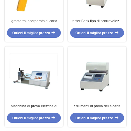
Igrometro incorporato di carta
tester Beck tipo di scorrevolezza
portatile della carta della sonda
per le apparecchiature di
delle apparecchiature di collaudo
collaudo di carta/tester
Ottieni il miglior prezzo
Ottieni il miglior prezzo
scorrevolezza del cartone e della
carta
Macchina di prova elettrica di
Strumenti di prova della carta
rigidezza con controllo del
GB/T8942-2002, tester di carta di
microcomputer del LED
morbidezza
Ottieni il miglior prezzo
Ottieni il miglior prezzo