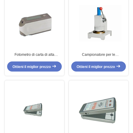
Fotometro di carta di alta
Campionatore per le
precisione di spectro della sfera
apparecchiature di collaudo di
di integrazione delle
carta, attrezzatura di Cobb di
Ottieni il miglior prezzo
Ottieni il miglior prezzo
apparecchiature di collaudo
campionamento dedicata elettrica