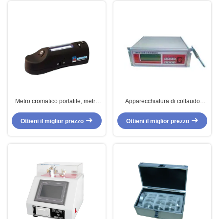
Metro cromatico portatile, metro
Apparecchiatura di collaudo
cromatico di carta,
elettronica della polpa per
apparecchiature di collaudo di
concentrazione di carta
Ottieni il miglior prezzo
Ottieni il miglior prezzo
carta