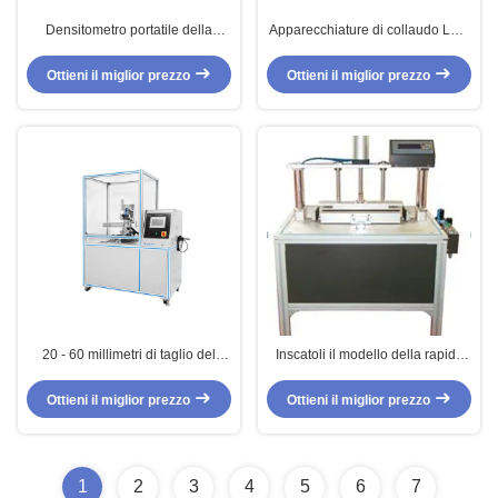
Densitometro portatile della
Apparecchiature di collaudo LCD
trasmissione, densitometro di
della carta del visualizzatore
carta, apparecchiature di
digitale, densitometro portatile
Ottieni il miglior prezzo
Ottieni il miglior prezzo
collaudo di carta
della trasmissione
20 - 60 millimetri di taglio del
Inscatoli il modello della rapida
colpo della carta delle
del contenitore di
apparecchiature di collaudo di
apparecchiature di collaudo della
Ottieni il miglior prezzo
Ottieni il miglior prezzo
acutezza dei coltelli
carta della bolla di pressione
1
2
3
4
5
6
7