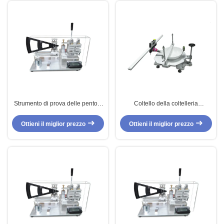
Strumento di prova delle pentole
Coltello della coltelleria
del coltello, tester su misura di
dell'acciaio
rigidezza di flessione
inossidabile/apparecchiatura di
Ottieni il miglior prezzo
Ottieni il miglior prezzo
collaudo coppia di torsione della
forcella, abitudine