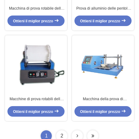
Macchina di prova rotabile delle
Prova di alluminio delle pentole
pentole di ispezione del tamburo
del blocco con il radiatore ed il
per la regolazione di tempo della
termo regolatore
Ottieni il miglior prezzo
Ottieni il miglior prezzo
prova
Macchine di prova rotabili delle
Macchina della prova di
pentole di ispezione del tamburo
resistenza all'abrasione delle BS
con 20-30RPM
7069 con 6.5+/-0.2m/min
Ottieni il miglior prezzo
Ottieni il miglior prezzo
1
2