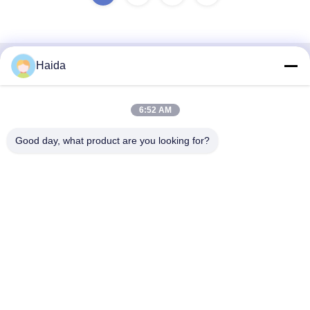
Haida
Contatto rapido
Indirizzo
6:52 AM
Stanza 105, costruzione F4, distretto F, città di Tianan
Good day, what product are you looking for?
Digital, distretto di Nancheng, città di Dongguan, provincia
del Guangdong, Cina
tel
86-0769-89055588
E-mail
salesmanager@qc-test.com