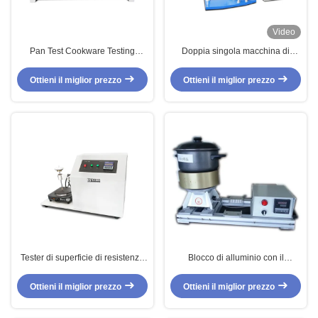
Video
Pan Test Cookware Testing
Doppia singola macchina di
Machine antiaderante con
prova delle pentole con
resistenza all'abrasione
resistenza alla flessione dei
Ottieni il miglior prezzo
Ottieni il miglior prezzo
rivestimenti antiaderanti
Tester di superficie di resistenza
Blocco di alluminio con il
non del bastone delle pentole di
radiatore ed il termo regolatore
prova della macchina/graffio
per le pentole Tesing
Ottieni il miglior prezzo
Ottieni il miglior prezzo