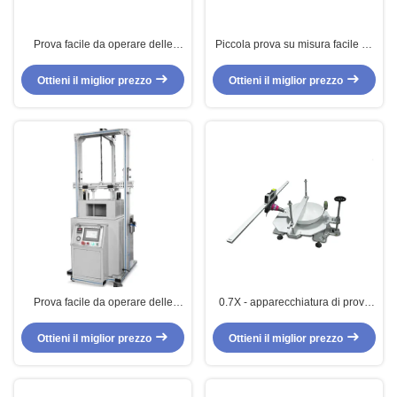
Prova facile da operare delle
Piccola prova su misura facile da
pentole del coltello del
operare delle pentole di
visualizzatore digitale/Strumento
Benchtop
Ottieni il miglior prezzo
Ottieni il miglior prezzo
prova dei coltelli
Prova facile da operare delle
0.7X - apparecchiatura di prova
pentole di resistenza della
delle pentole 4.5X per resistenza
corrosione del visualizzatore
di coppia di torsione con il motore
Ottieni il miglior prezzo
Ottieni il miglior prezzo
digitale
guidato CNC