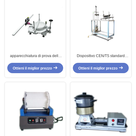
apparecchiatura di prova delle
Dispositivo CEN/TS standard
pentole 0.7-4.5X per resistenza di
12983-2 di prova di corrosione
coppia di torsione, VML-CNC
delle pentole di resistenza di
Ottieni il miglior prezzo
Ottieni il miglior prezzo
tirata della maniglia