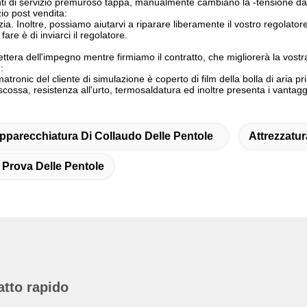
renti di servizio premuroso tappa, manualmente cambiano la -tensione da
zio post vendita:
ia. Inoltre, possiamo aiutarvi a riparare liberamente il vostro regolat
re è di inviarci il regolatore.
tera dell'impegno mentre firmiamo il contratto, che migliorerà la vostra
:
imatronic del cliente di simulazione è coperto di film della bolla di aria
cossa, resistenza all'urto, termosaldatura ed inoltre presenta i vantaggi
pparecchiatura Di Collaudo Delle Pentole
Attrezzatur
 Prova Delle Pentole
atto rapido