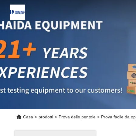
Casa
>
prodotti
>
Prova delle pentole
>
Prova facile da ope