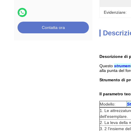
Evidenziare:
Contatta ora
Descrizi
Descrizione di
p
Questo
strument
alla punta del fo
Strumento di pro
Il parametro tec
Modello:
St
1.
Le attrezzatur
dell'esemplare.
2.
La leva della 
3.
2 l'insieme de