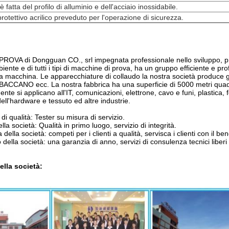
è fatta del profilo di alluminio e dell'acciaio inossidabile.
rotettivo acrilico preveduto per l'operazione di sicurezza.
i PROVA di Dongguan CO., srl impegnata professionale nello sviluppo, p
biente e di tutti i tipi di macchine di prova, ha un gruppo efficiente e p
a macchina. Le apparecchiature di collaudo la nostra società produce gl
BACCANO ecc. La nostra fabbrica ha una superficie di 5000 metri quadri e
ente si applicano all'IT, comunicazioni, elettrone, cavo e funi, plastica, 
dell'hardware e tessuto ed altre industrie.
di qualità: Tester su misura di servizio.
lla società: Qualità in primo luogo, servizio di integrità.
a della società: competi per i clienti a qualità, servisca i clienti con il ben
 della società: una garanzia di anno, servizi di consulenza tecnici liber
ella società: