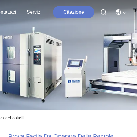
ntattaci
Servizi
Citazione
a dei coltelli
Prova Facile Da Operare Delle Pentole