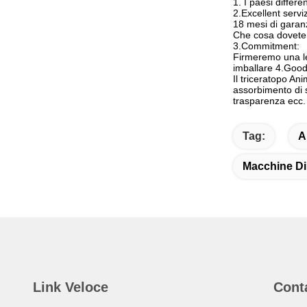
1. I paesi diffe
2.Excellent servi
18 mesi di garanz
Che cosa dovete fa
3.Commitment:
Firmeremo una let
imballare 4.Good
Il triceratopo An
assorbimento di s
trasparenza ecc.
Tag:
A
Macchine Di
Link Veloce
Cont