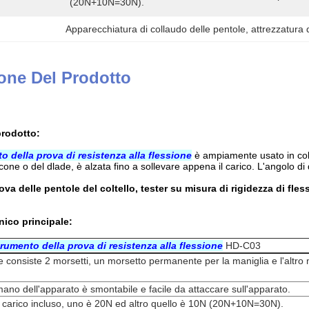
(20N+10N=30N).
Apparecchiatura di collaudo delle pentole
, 
attrezzatura d
one Del Prodotto
rodotto
:
o della prova di resistenza alla flessione
è ampiamente usato in colte
rcone o del dlade, è alzata fino a sollevare appena il carico. L'angolo d
va delle pentole del coltello, tester su misura di rigidezza di fles
nico principale:
rumento della prova di resistenza alla flessione
HD-C03
e consiste 2 morsetti, un morsetto permanente per la maniglia e l'altro
mano dell'apparato è smontabile e facile da attaccare sull'apparato.
l carico incluso, uno è 20N ed altro quello è 10N (20N+10N=30N).