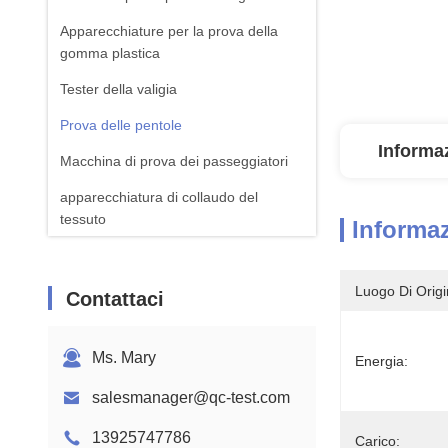
Apparecchiature per la prova della
gomma plastica
Tester della valigia
Prova delle pentole
Informaz
Macchina di prova dei passeggiatori
apparecchiatura di collaudo del
tessuto
Informaz
Macchina standard della prova di ISTA
Attrezzatura per il test della batteria
Luogo Di Origi
Contattaci
Macchina di analisi chimica
Ms. Mary
Energia:
Apparecchiature per la prova
dell'inflamabilità
salesmanager@qc-test.com
13925747786
Carico: