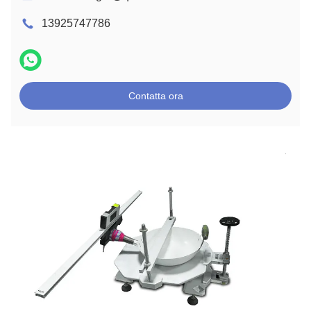
13925747786
Contatta ora