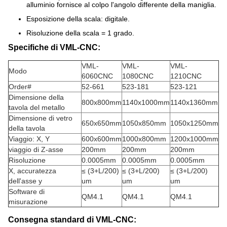
alluminio fornisce al colpo l'angolo differente della maniglia.
Esposizione della scala: digitale.
Risoluzione della scala = 1 grado.
Specifiche di VML-CNC:
VML-
VML-
VML-
Modo
6060CNC
1080CNC
1210CNC
Order#
52-661
523-181
523-121
Dimensione della
800x800mm
1140x1000mm
1140x1360mm
tavola del metallo
Dimensione di vetro
650x650mm
1050x850mm
1050x1250mm
della tavola
Viaggio: X, Y
600x600mm
1000x800mm
1200x1000mm
viaggio di Z-asse
200mm
200mm
200mm
Risoluzione
0.0005mm
0.0005mm
0.0005mm
X, accuratezza
≤ (3+L/200)
≤ (3+L/200)
≤ (3+L/200)
dell'asse y
um
um
um
Software di
QM4.1
QM4.1
QM4.1
misurazione
Consegna standard di VML-CNC: