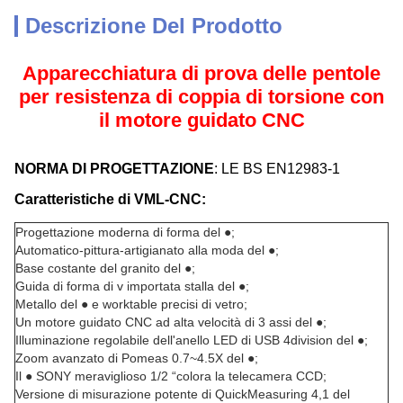
Descrizione Del Prodotto
Apparecchiatura di prova delle pentole
per resistenza di coppia di torsione con
il motore guidato CNC
NORMA DI PROGETTAZIONE
: LE BS EN12983-1
Caratteristiche di VML-CNC:
Progettazione moderna di forma del ●;
Automatico-pittura-artigianato alla moda del ●;
Base costante del granito del ●;
Guida di forma di v importata stalla del ●;
Metallo del ● e worktable precisi di vetro;
Un motore guidato CNC ad alta velocità di 3 assi del ●;
Illuminazione regolabile dell'anello LED di USB 4division del ●;
Zoom avanzato di Pomeas 0.7~4.5X del ●;
Il ● SONY meraviglioso 1/2 “colora la telecamera CCD;
Versione di misurazione potente di QuickMeasuring 4,1 del