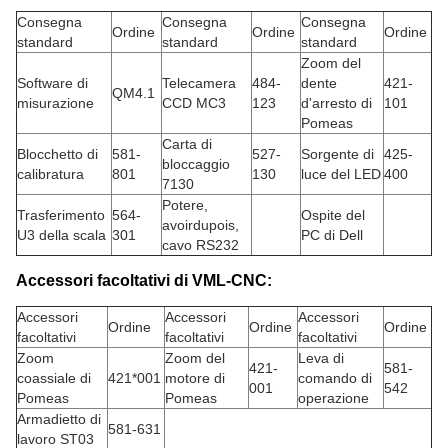
Consegna
Consegna
Consegna
Ordine
Ordine
Ordine
standard
standard
standard
Zoom del
Software di
Telecamera
484-
dente
421-
QM4.1
misurazione
CCD MC3
123
d'arresto di
101
Pomeas
Carta di
Blocchetto di
581-
527-
Sorgente di
425-
bloccaggio
calibratura
801
130
luce del LED
400
7130
Potere,
Trasferimento
564-
Ospite del
avoirdupois,
U3 della scala
301
PC di Dell
cavo RS232
Accessori facoltativi di VML-CNC:
Accessori
Accessori
Accessori
Ordine
Ordine
Ordine
facoltativi
facoltativi
facoltativi
Zoom
Zoom del
Leva di
421-
581-
coassiale di
421*001
motore di
comando di
001
542
Pomeas
Pomeas
operazione
Armadietto di
581-631
lavoro ST03