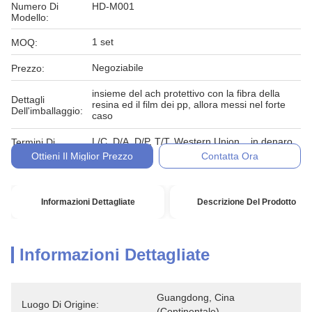
Numero Di
HD-M001
Modello:
1 set
MOQ:
Negoziabile
Prezzo:
insieme del ach protettivo con la fibra della
Dettagli
resina ed il film dei pp, allora messi nel forte
Dell'imballaggio:
caso
L/C, D/A, D/P, T/T, Western Union, , in denaro,
Termini Di
impegno
Pagamento:
Ottieni Il Miglior Prezzo
Contatta Ora
Informazioni Dettagliate
Descrizione Del Prodotto
Informazioni Dettagliate
Guangdong, Cina 
Luogo Di Origine:
(continentale)