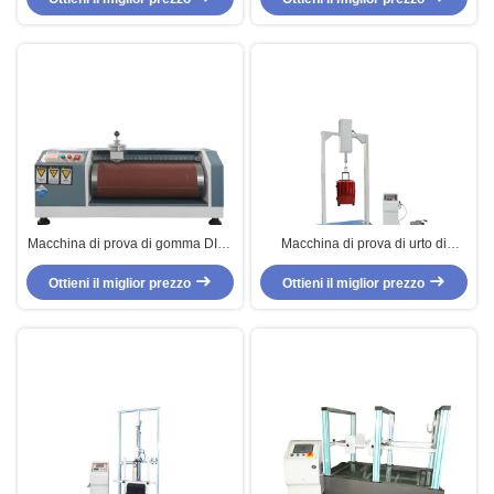
ruota
resistenza all'abrasione
Macchina di prova di gomma DIN-
Macchina di prova di urto di
53516, macchina della prova di
oscillazione dei bagagli con
Ottieni il miglior prezzo
resistenza all'abrasione
controllo dello SpA e controllo
Ottieni il miglior prezzo
pneumatico