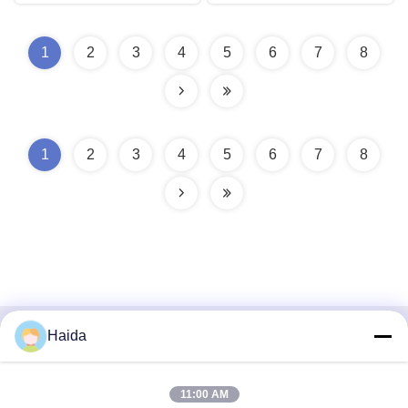
cartone di carta
1
2
3
4
5
6
7
8
1
2
3
4
5
6
7
8
Haida
Contatto rapido
Indirizzo
11:00 AM