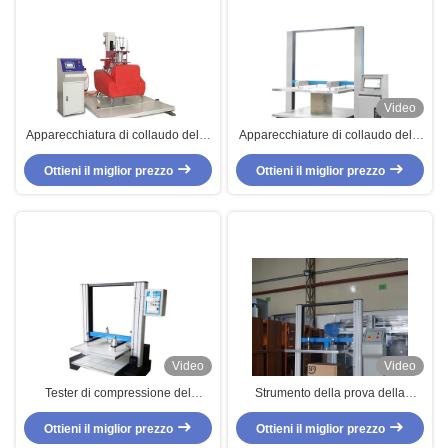
Video
Apparecchiatura di collaudo della
Apparecchiature di collaudo della
mobilia di AC220V per il sofà
carta del PC TAPPI-T804,
unico di Seat, norma EN4875
Ottieni il miglior prezzo
Ottieni il miglior prezzo
macchina di prova di
compressibilità del cartone
Video
Video
Tester di compressione del
Strumento della prova della
cartone del servocomando del
macchina 20KN Max. Force Paper
microcomputer, attrezzatura di
Ottieni il miglior prezzo
di prova di compressibilità della
Ottieni il miglior prezzo
prova di compressibilità del
scatola del TM 2101