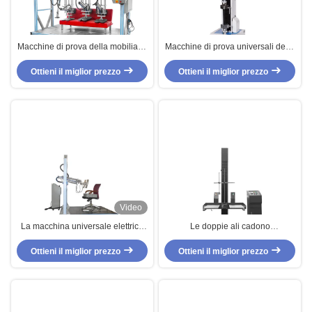
Macchine di prova della mobilia di
Macchine di prova universali della
monofase, apparecchiatura di
mobilia dei materiali,
collaudo di durevolezza del sofà
Ottieni il miglior prezzo
apparecchiature di collaudo di
Ottieni il miglior prezzo
resistenza alla trazione
Video
La macchina universale elettrica
Le doppie ali cadono
della prova, presiede
l'apparecchiatura di collaudo del
l'apparecchiatura di collaudo
Ottieni il miglior prezzo
pacchetto con l'indicatore di
Ottieni il miglior prezzo
completa
altezza di Digital