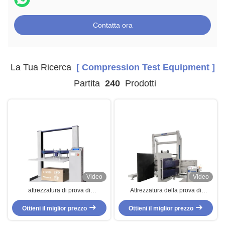
Contatta ora
La Tua Ricerca
[ Compression Test Equipment ]
Partita
240
Prodotti
Video
Video
attrezzatura di prova di
Attrezzatura della prova di
compressibilità del pacchetto di
compressibilità del monitor di
2000Kg 20KN con il software del
Ottieni il miglior prezzo
Ottieni il miglior prezzo
Digital, apparecchiatura di
TM 2101
collaudo del pacchetto di ISTA 6