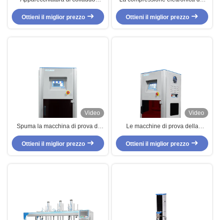
appiattita materiale su
materiale di durezza spuma
ordinazione della mobilia della
Ottieni il miglior prezzo
apparecchiatura di collaudo
Ottieni il miglior prezzo
schiuma di durezza della
rientranza
Video
Video
Spuma la macchina di prova di
Le macchine di prova della
fatica di compressione per
mobilia, martellamento della forza
Ottieni il miglior prezzo
ricambiare la prova di
spumano attrezzatura dinamica di
Ottieni il miglior prezzo
compressibilità
prova di fatica