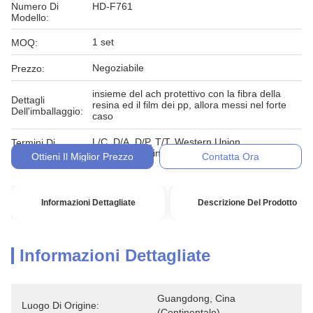
Numero Di
HD-F761
Modello:
1 set
MOQ:
Negoziabile
Prezzo:
insieme del ach protettivo con la fibra della
Dettagli
resina ed il film dei pp, allora messi nel forte
Dell'imballaggio:
caso
L/C, D/A, D/P, T/T, Western Union,
Termini Di
MoneyGram, in denaro, impegno
Pagamento:
Ottieni Il Miglior Prezzo
Contatta Ora
Informazioni Dettagliate
Descrizione Del Prodotto
Informazioni Dettagliate
Guangdong, Cina 
Luogo Di Origine:
(continentale)