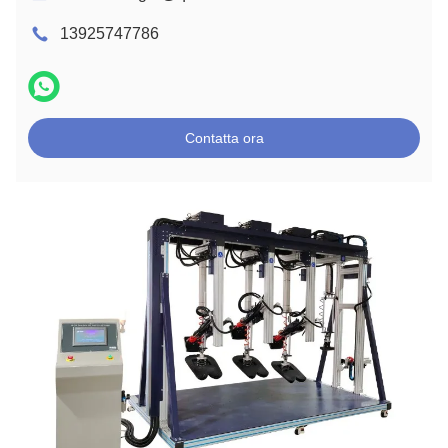
13925747786
Contatta ora