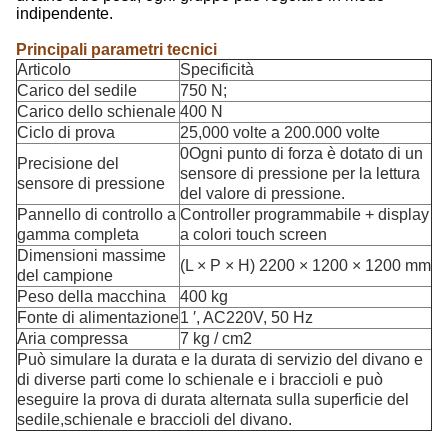
indipendente.
Principali parametri tecnici
Articolo
Specificità
Carico del sedile
750 N;
Carico dello schienale
400 N
Ciclo di prova
25,000 volte a 200.000 volte
0Ogni punto di forza è dotato di un
Precisione del
sensore di pressione per la lettura
sensore di pressione
del valore di pressione.
Pannello di controllo a
Controller programmabile + display
gamma completa
a colori touch screen
Dimensioni massime
(L × P × H) 2200 × 1200 × 1200 mm
del campione
Peso della macchina
400 kg
Fonte di alimentazione
1 ′, AC220V, 50 Hz
Aria compressa
7 kg / cm2
Può simulare la durata e la durata di servizio del divano e
di diverse parti come lo schienale e i braccioli e può
eseguire la prova di durata alternata sulla superficie del
sedile,schienale e braccioli del divano.