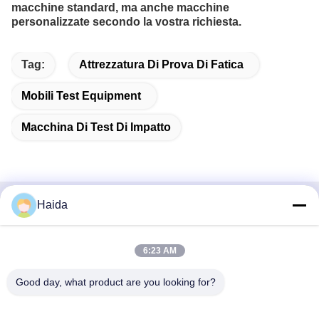
macchine standard, ma anche macchine
personalizzate secondo la vostra richiesta.
Tag:
Attrezzatura Di Prova Di Fatica
Mobili Test Equipment
Macchina Di Test Di Impatto
Haida
Contatto rapido
Indirizzo
6:23 AM
Stanza 105, costruzione F4, distretto F, città di Tianan
Good day, what product are you looking for?
Digital, distretto di Nancheng, città di Dongguan, provincia
del Guangdong, Cina