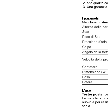
2. alta qualità c
3. Una garanzia 
I parametri
Macchina posterio
Altezza della par
Seat
Peso di Seat
Pressione d'aria
Colpo
Angolo della for
Velocità della pr
Contatore
Dimensione (W
Peso
Potere
L'uso
Tester posterior
La macchina poster
nuovo a per resis
sedia.