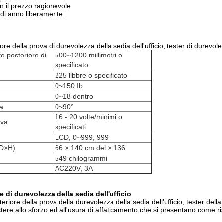
on il prezzo ragionevole
di anno liberamente.
re della prova di durevolezza della sedia dell'ufficio, tester di durevol
te posteriore di
500~1200 millimetri o
specificato
225 libbre o specificato
0~150 Ib
0~18 dentro
za
0~90°
16 - 20 volte/minimi o
ova
specificati
LCD, 0~999, 999
×D×H)
66 × 140 cm del × 136
549 chilogrammi
AC220V, 3A
e di durevolezza della sedia dell'ufficio
iore della prova della durevolezza della sedia dell'ufficio, tester della 
tere allo sforzo ed all'usura di affaticamento che si presentano come ris