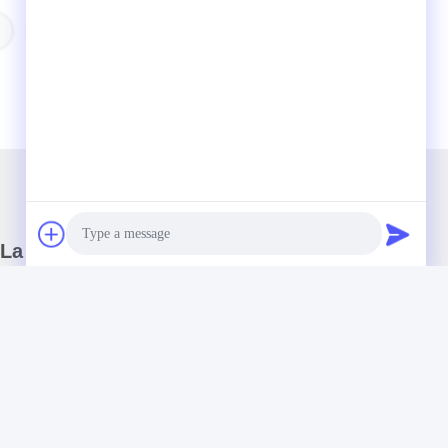
Macchina Di Test Di Impatto
La nostra newsletter
Iscriviti alla nostra newsletter per sconti e altro.
Photo
Video Call
Audio Call