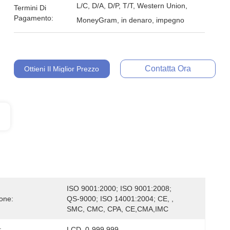
L/C, D/A, D/P, T/T, Western Union,
Termini Di
Pagamento:
MoneyGram, in denaro, impegno
Contatta Ora
Ottieni Il Miglior Prezzo
ISO 9001:2000; ISO 9001:2008; 
ione:
QS-9000; ISO 14001:2004; CE, , 
SMC, CMC, CPA, CE,CMA,IMC
:
LCD, 0-999,999