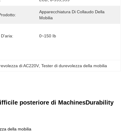
Apparecchiatura Di Collaudo Della 
rodotto:
Mobilia
D'aria:
0~150 Ib
urevolezza di AC220V
, 
Tester di durevolezza della mobilia
difficile posteriore di MachinesDurability
ezza della mobilia