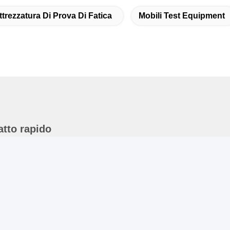
ttrezzatura Di Prova Di Fatica
Mobili Test Equipment
atto rapido
ndirizzo
anza 105, costruzione F4, distretto F, città di Tianan Digital,
stretto di Nancheng, città di Dongguan, provincia del
uangdong, Cina
l
6-0769-89055588