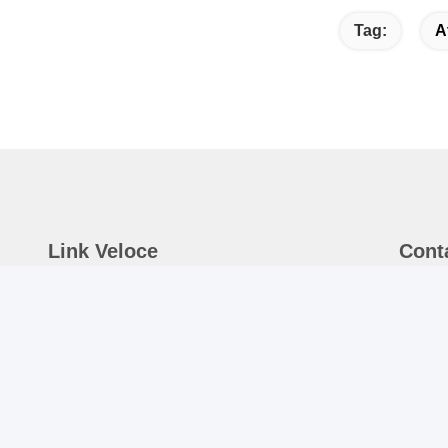
Tag:
A
Link Veloce
Cont
Casa
I
St
Chi Siamo
di
Prodotti
G
Notizie
te
8
Contattaci