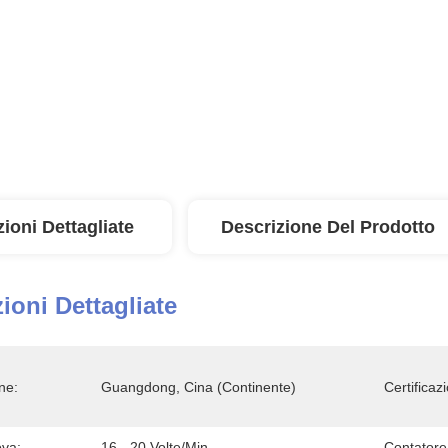
ioni Dettagliate
Descrizione Del Prodotto
ioni Dettagliate
ne:
Guangdong, Cina (continente)
Certificaz
ova:
16 - 20 Volte/min
Contatore