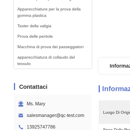
Apparecchiature per la prova della
gomma plastica
Tester della valigia
Prova delle pentole
Macchina di prova dei passeggiatori
apparecchiatura di collaudo del
tessuto
Informaz
Macchina standard della prova di ISTA
Attrezzatura per il test della batteria
Contattaci
Informaz
Macchina di analisi chimica
Ms. Mary
Apparecchiature per la prova
dell'inflamabilità
Luogo Di Origi
salesmanager@qc-test.com
13925747786
Spee Della Pr