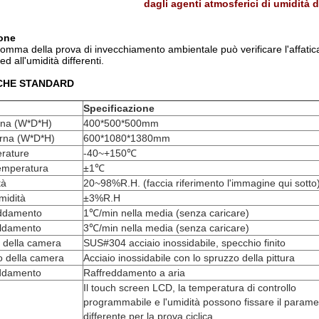
dagli agenti atmosferici di umidità 
ione
omma della prova di invecchiamento ambientale può verificare l'affati
d all'umidità differenti.
CHE STANDARD
Specificazione
rna (W*D*H)
400*500*500mm
rna (W*D*H)
600*1080*1380mm
rature
-40~+150℃
temperatura
±1℃
tà
20~98%R.H. (faccia riferimento l'immagine qui sotto
midità
±3%R.H
reddamento
1℃/min nella media (senza caricare)
caldamento
3℃/min nella media (senza caricare)
o della camera
SUS#304 acciaio inossidabile, specchio finito
o della camera
Acciaio inossidabile con lo spruzzo della pittura
eddamento
Raffreddamento a aria
Il touch screen LCD, la temperatura di controllo
programmabile e l'umidità possono fissare il parame
differente per la prova ciclica