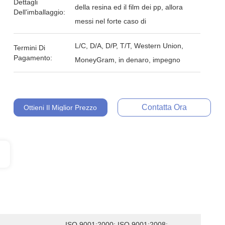
Dettagli
della resina ed il film dei pp, allora
Dell'imballaggio:
messi nel forte caso di
L/C, D/A, D/P, T/T, Western Union,
Termini Di
Pagamento:
MoneyGram, in denaro, impegno
Contatta Ora
Ottieni Il Miglior Prezzo
ISO 9001:2000; ISO 9001:2008; 