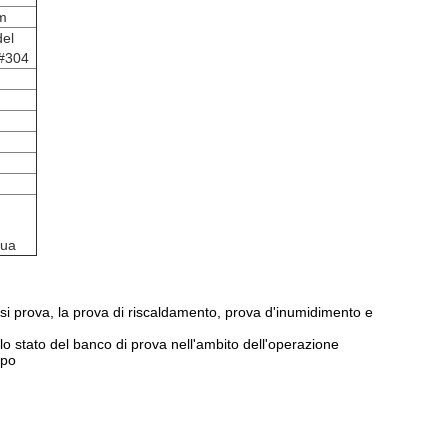
mm
del
S#304
qua
esi prova, la prova di riscaldamento, prova d'inumidimento e
 lo stato del banco di prova nell'ambito dell'operazione
mpo