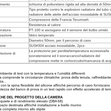
lamento
schiuma di poliuretano rigida ad alta densità di 50
Tipo protetto contro le esplosioni radiatore del tubo 
radiatore delle alette dell'acciaio inossidabile di SU
Compressore della Francia Tecumseh
Resistenza al calore
eratura
PT-100 si asciugano ed il sensore del bulbo umido
rvazione
Vetro temperato
Diametro 50mm, per il percorso di cavo
ione
SUS#304 acciaio inossidabile, 2pcs
La protezione per perdita/temperatura eccessiva/la
otezione di
sovratensione ed il sovraccarico/radiatore del
compressore mette in cortocircuito/mancanza di ac
mbiente di test con la temperatura e l'umidità differenti
ca comprende le circostanze climatiche: prova della tenuta, raffreddant
zza…
 con la spina flessibile del silicone affinchè percorso di cavo forniscano
lezza del banco di prova in un test rapido con effetto accelerato di te
CHE DEL PROGETTO DELLA CAMERA
 quiete e di rendimento elevato (DBA 68)
azio destinata affinchè installazione a livello murino
a completa intorno allo stipite