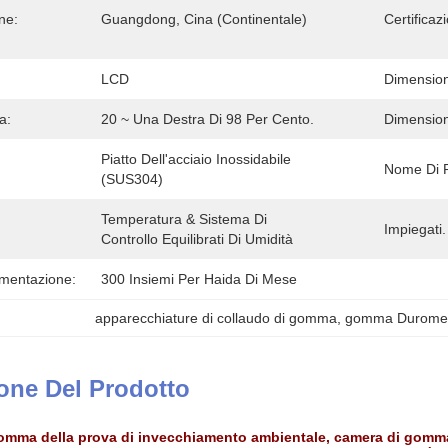
ne:
Guangdong, Cina (continentale)
Certificaz
LCD
Dimension
a:
20 ~ Una Destra Di 98 Per Cento.
Dimension
Piatto Dell'acciaio Inossidabile 
Nome Di P
(SUS304)
Temperatura & Sistema Di 
Impiegat
Controllo Equilibrati Di Umidità
imentazione:
300 Insiemi Per Haida Di Mese
apparecchiature di collaudo di gomma
, 
gomma Durome
one Del Prodotto
omma della prova di invecchiamento ambientale, camera di gomma