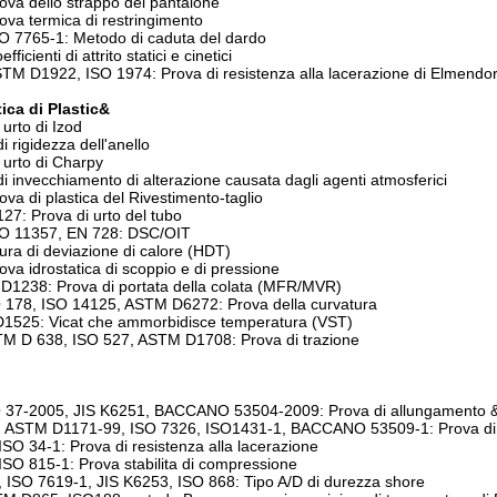
va dello strappo del pantalone
va termica di restringimento
 7765-1: Metodo di caduta del dardo
cienti di attrito statici e cinetici
M D1922, ISO 1974: Prova di resistenza alla lacerazione di Elmendor
ica di Plastic&
 urto di Izod
i rigidezza dell'anello
 urto di Charpy
i invecchiamento di alterazione causata dagli agenti atmosferici
a di plastica del Rivestimento-taglio
27: Prova di urto del tubo
O 11357, EN 728: DSC/OIT
ura di deviazione di calore (HDT)
a idrostatica di scoppio e di pressione
D1238: Prova di portata della colata (MFR/MVR)
178, ISO 14125, ASTM D6272: Prova della curvatura
1525: Vicat che ammorbidisce temperatura (VST)
 D 638, ISO 527, ASTM D1708: Prova di trazione
37-2005, JIS K6251, BACCANO 53504-2009: Prova di allungamento & di
ASTM D1171-99, ISO 7326, ISO1431-1, BACCANO 53509-1: Prova di i
O 34-1: Prova di resistenza alla lacerazione
O 815-1: Prova stabilita di compressione
ISO 7619-1, JIS K6253, ISO 868: Tipo A/D di durezza shore