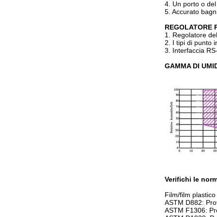
4. Un porto o del
5. Accurato bagn
REGOLATORE 
1. Regolatore de
2. I tipi di punto
3. Interfaccia R
GAMMA DI UMI
Verifichi le nor
Film/film plastico
ASTM D882: Prov
ASTM F1306: Pro