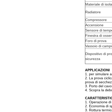
Materiale di iso
Radiatore
Compressore
Accensione
Sensore di temp
Finestra di osse
Foro di prova
Vassoio di camp
Dispositivo di pr
sicurezza
APPLICAZIONI
1. per simulare a
2. La prova cicli
prova di secche
3. Porto del cavo
4. Scopra la debo
CARATTERISTI
1. Operazione di
2. Economia di sp
3. Rottura termic