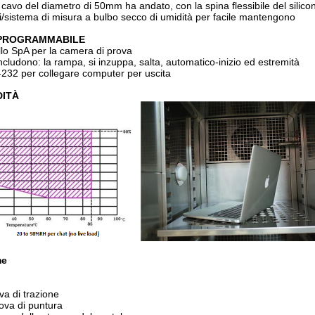
 cavo del diametro di 50mm ha andato, con la spina flessibile del silico
i/sistema di misura a bulbo secco di umidità per facile mantengono
PROGRAMMABILE
llo SpA per la camera di prova
 includono: la rampa, si inzuppa, salta, automatico-inizio ed estremità
S-232 per collegare computer per uscita
DITÀ
me
a di trazione
va di puntura