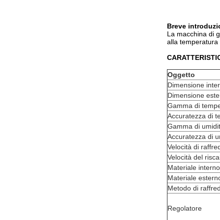
Breve introduz
La macchina di g
alla temperatura e
CARATTERISTI
Oggetto
Dimensione inte
Dimensione este
Gamma di tempe
Accuratezza di 
Gamma di umidi
Accuratezza di u
Velocità di raff
Velocità del ris
Materiale intern
Materiale estern
Metodo di raffr
Regolatore