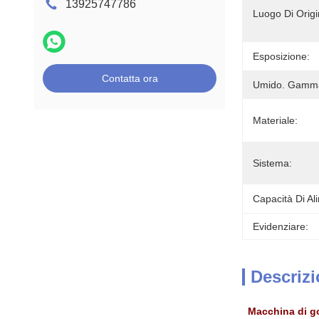
13925747786
Luogo Di Origi
Esposizione:
Contatta ora
Umido. Gamm
Materiale:
Sistema:
Capacità Di Al
Evidenziare:
Descrizi
Macchina di g