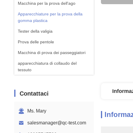
Macchina per la prova dell'ago
Apparecchiature per la prova della
gomma plastica
Tester della valigia
Prova delle pentole
Macchina di prova dei passeggiatori
apparecchiatura di collaudo del
tessuto
Macchina standard della prova di ISTA
Informaz
Attrezzatura per il test della batteria
Contattaci
Macchina di analisi chimica
Ms. Mary
Apparecchiature per la prova
Informaz
dell'inflamabilità
salesmanager@qc-test.com