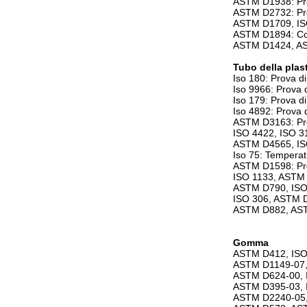
ASTM D1938: Pro
ASTM D2732: Pro
ASTM D1709, ISO
ASTM D1894: Coeffi
ASTM D1424, AST
Tubo della plast
Iso 180: Prova di
Iso 9966: Prova d
Iso 179: Prova di
Iso 4892: Prova d
ASTM D3163: Prov
ISO 4422, ISO 31
ASTM D4565, IS
Iso 75: Temperat
ASTM D1598: Prov
ISO 1133, ASTM 
ASTM D790, ISO 
ISO 306, ASTM D
ASTM D882, ASTM
Gomma
ASTM D412, ISO 
ASTM D1149-07, 
ASTM D624-00, IS
ASTM D395-03, IS
ASTM D2240-05, 