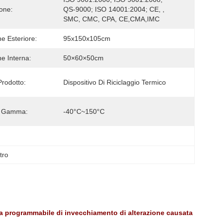
ione:
QS-9000; ISO 14001:2004; CE, , 
SMC, CMC, CPA, CE,CMA,IMC
e Esteriore:
95x150x105cm
e Interna:
50×60×50cm
rodotto:
Dispositivo Di Riciclaggio Termico
i. Gamma:
-40°C~150°C
tro
 programmabile di invecchiamento di alterazione causata