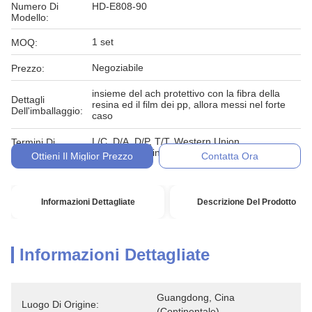
Numero Di
HD-E808-90
Modello:
1 set
MOQ:
Negoziabile
Prezzo:
insieme del ach protettivo con la fibra della
Dettagli
resina ed il film dei pp, allora messi nel forte
Dell'imballaggio:
caso
L/C, D/A, D/P, T/T, Western Union,
Termini Di
MoneyGram, in denaro, impegno
Pagamento:
Ottieni Il Miglior Prezzo
Contatta Ora
Informazioni Dettagliate
Descrizione Del Prodotto
Informazioni Dettagliate
Guangdong, Cina 
Luogo Di Origine:
(continentale)