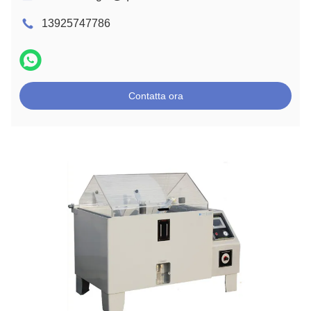
13925747786
Contatta ora