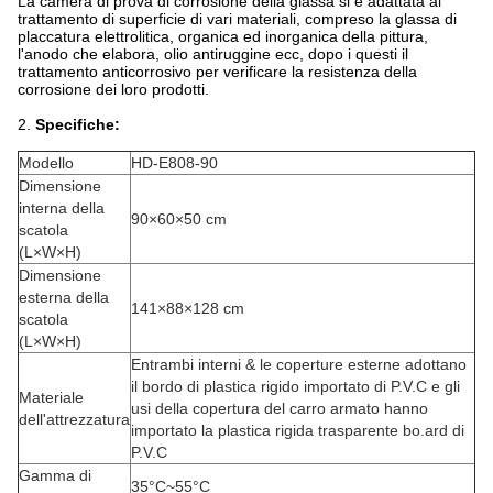
La camera di prova di corrosione della glassa si è adattata al
trattamento di superficie di vari materiali, compreso la glassa di
placcatura elettrolitica, organica ed inorganica della pittura,
l'anodo che elabora, olio antiruggine ecc, dopo i questi il
trattamento anticorrosivo per verificare la resistenza della
corrosione dei loro prodotti.
2.
Specifiche:
Modello
HD-E808-90
Dimensione
interna della
90×60×50 cm
scatola
(L×W×H)
Dimensione
esterna della
141×88×128 cm
scatola
(L×W×H)
Entrambi interni & le coperture esterne adottano
il bordo di plastica rigido importato di P.V.C e gli
Materiale
usi della copertura del carro armato hanno
dell'attrezzatura
importato la plastica rigida trasparente bo.ard di
P.V.C
Gamma di
35°C~55°C