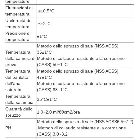
temperature
Fluttuazioni di
≤±0.5°C
temperatura
Uniformità di
≤±2°C
temperatura
Precisione di
±1°C
temperatura
Metodo dello spruzzo di sale (NSS ACSS)
Temperatura
35±1°C
della camera di
Metodo di collaudo resistente alla corrosione
prova
(CASS) 50±1°C
Temperatura
Metodo dello spruzzo di sale (NSS ACSS)
del barilotto
47±1°C
dell'aria
Metodo di collaudo resistente alla corrosione
saturata
(CASS) 63±1°C
Temperatura
35°C±1°C
della salamoia
Quantità dello
1.0~2.0 ml/80cm2/ora
spruzzo
Metodo dello spruzzo di sale (NSS ACSS6.5~7.2)
PH
Metodo di collaudo resistente alla corrosione
(CASS) 3.0~3.2