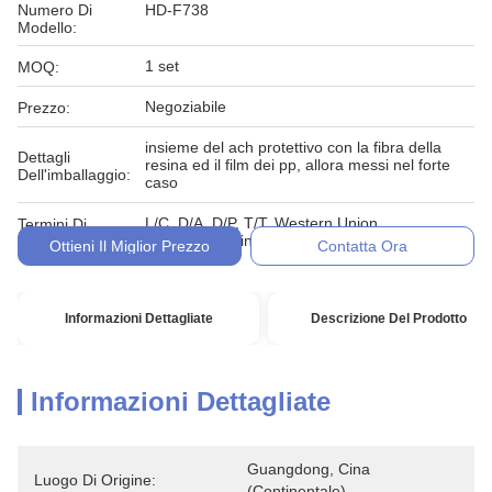
Numero Di
HD-F738
Modello:
1 set
MOQ:
Negoziabile
Prezzo:
insieme del ach protettivo con la fibra della
Dettagli
resina ed il film dei pp, allora messi nel forte
Dell'imballaggio:
caso
L/C, D/A, D/P, T/T, Western Union,
Termini Di
MoneyGram, in denaro, impegno
Pagamento:
Ottieni Il Miglior Prezzo
Contatta Ora
Informazioni Dettagliate
Descrizione Del Prodotto
Informazioni Dettagliate
Guangdong, Cina 
Luogo Di Origine:
(continentale)