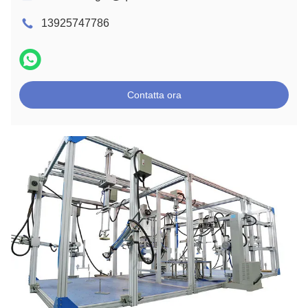
13925747786
Contatta ora