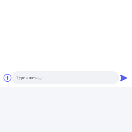
Mobili Test Equipment
Macchina Di Test Di Impatto
Contatto rapido
Indirizzo
Stanza 105, costruzione F4, distretto F, città di Tianan
Digital, distretto di Nancheng, città di Dongguan, provincia
del Guangdong, Cina
tel
86-0769-89055588
Photo
E-mail
Video Call
salesmanager@qc-test.com