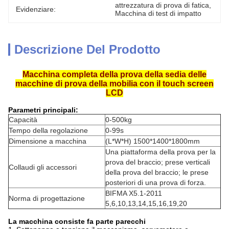
attrezzatura di prova di fatica
, 
Evidenziare:
Macchina di test di impatto
Descrizione Del Prodotto
Macchina completa della prova della sedia delle
macchine di prova della mobilia con il touch screen
LCD
Parametri principali:
Capacità
0-500kg
Tempo della regolazione
0-99s
Dimensione a macchina
(L*W*H) 1500*1400*1800mm
Una piattaforma della prova per la
prova del braccio; prese verticali
Collaudi gli accessori
della prova del braccio; le prese
posteriori di una prova di forza.
BIFMA X5.1-2011
Norma di progettazione
5,6,10,13,14,15,16,19,20
La macchina consiste fa parte parecchi