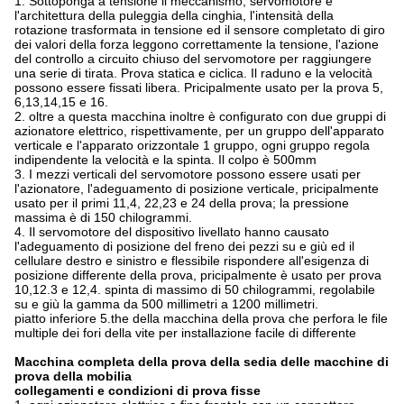
1.
Sottoponga a tensione il meccanismo, servomotore e
l'architettura della puleggia della cinghia, l'intensità della
rotazione trasformata in tensione ed il sensore completato di giro
dei valori della forza leggono correttamente la tensione, l'azione
del controllo a circuito chiuso del servomotore per raggiungere
una serie di tirata. Prova statica e ciclica. Il raduno e la velocità
possono essere fissati libera. Pricipalmente usato per la prova 5,
6,13,14,15 e 16.
2.
oltre a questa macchina inoltre è configurato con due gruppi di
azionatore elettrico, rispettivamente, per un gruppo dell'apparato
verticale e l'apparato orizzontale 1 gruppo, ogni gruppo regola
indipendente la velocità e la spinta.
Il colpo è 500mm
3.
I mezzi verticali del servomotore possono essere usati per
l'azionatore, l'adeguamento di posizione verticale, pricipalmente
usato per il primi 11,4, 22,23 e 24 della prova; la pressione
massima è di 150 chilogrammi.
4.
Il servomotore del dispositivo livellato hanno causato
l'adeguamento di posizione del freno dei pezzi su e giù ed il
cellulare destro e sinistro e flessibile rispondere all'esigenza di
posizione differente della prova, pricipalmente è usato per prova
10,12.3 e 12,4. spinta di massimo di 50 chilogrammi, regolabile
su e giù la gamma da 500 millimetri a 1200 millimetri.
piatto
inferiore 5.the della macchina della prova che perfora le file
multiple dei fori della vite per installazione facile di differente
Macchina completa della prova della sedia delle macchine di
prova della mobilia
collegamenti e condizioni di prova fisse