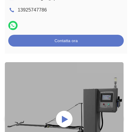
13925747786
Contatta ora