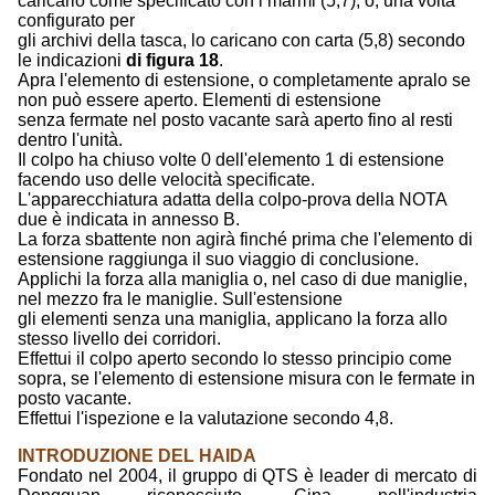
caricarlo come specificato con i marmi (5,7), o, una volta
configurato per
gli archivi della tasca, lo caricano con carta (5,8) secondo
le indicazioni
di figura 18
.
Apra l'elemento di estensione, o completamente apralo se
non può essere aperto. Elementi di estensione
senza fermate nel posto vacante sarà aperto fino al resti
dentro l'unità.
Il colpo ha chiuso volte 0 dell'elemento 1 di estensione
facendo uso delle velocità specificate.
L'apparecchiatura adatta della colpo-prova della NOTA
due è indicata in annesso B.
La forza sbattente non agirà finché prima che l'elemento di
estensione raggiunga il suo viaggio di conclusione.
Applichi la forza alla maniglia o, nel caso di due maniglie,
nel mezzo fra le maniglie. Sull'estensione
gli elementi senza una maniglia, applicano la forza allo
stesso livello dei corridori.
Effettui il colpo aperto secondo lo stesso principio come
sopra, se l'elemento di estensione misura con le fermate in
posto vacante.
Effettui l'ispezione e la valutazione secondo 4,8.
INTRODUZIONE DEL HAIDA
Fondato nel 2004, il gruppo di QTS è leader di mercato di