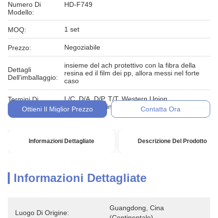
Numero Di
HD-F749
Modello:
1 set
MOQ:
Negoziabile
Prezzo:
insieme del ach protettivo con la fibra della
Dettagli
resina ed il film dei pp, allora messi nel forte
Dell'imballaggio:
caso
L/C, D/A, D/P, T/T, Western Union,
Termini Di
MoneyGram, in denaro, impegno
Pagamento:
Ottieni Il Miglior Prezzo
Contatta Ora
Informazioni Dettagliate
Descrizione Del Prodotto
Informazioni Dettagliate
Guangdong, Cina 
Luogo Di Origine:
(continentale)