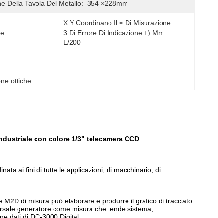
e Della Tavola Del Metallo:
354 ×228mm
X.Y Coordinano Il ≤ Di Misurazione 
e:
3 Di Errore Di Indicazione +) Μm 
L/200
ne ottiche
ndustriale con colore 1/3" telecamera CCD
a ai fini di tutte le applicazioni, di macchinario, di
e M2D di misura può elaborare e produrre il grafico di tracciato.
versale generatore come misura che tende sistema;
one dati di DC-3000 Digital;