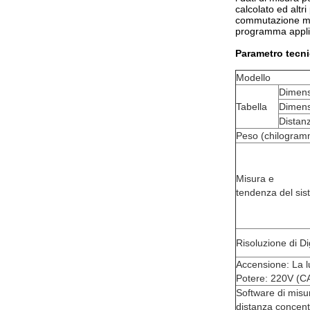
calcolato ed altri
commutazione mult
programma applic
Parametro tecni
Modello
Dimensi
Tabella
Dimensi
Distanz
Peso (chilogram
Misura e
tendenza del si
Risoluzione di Di
Accensione: La l
Potere: 220V (C
Software di misu
distanza concent