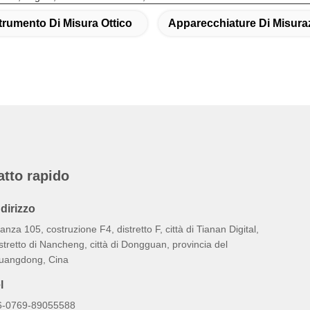
trumento Di Misura Ottico
Apparecchiature Di Misura
atto rapido
ndirizzo
anza 105, costruzione F4, distretto F, città di Tianan Digital,
stretto di Nancheng, città di Dongguan, provincia del
uangdong, Cina
l
6-0769-89055588