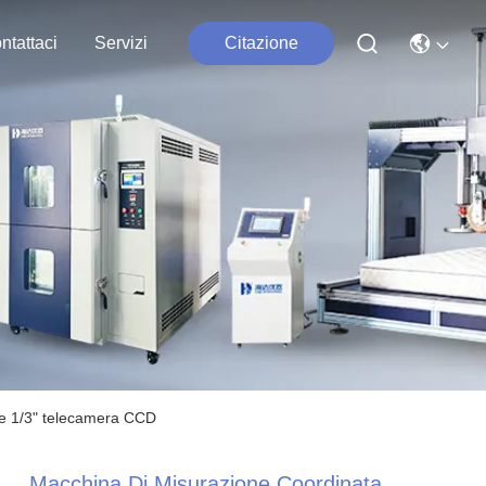
ntattaci
Servizi
Citazione
ore 1/3" telecamera CCD
Macchina Di Misurazione Coordinata