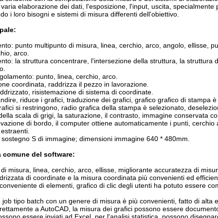
 varia elaborazione dei dati, l'esposizione, l'input, uscita, specialmente
 i loro bisogni e sistemi di misura differenti dell'obiettivo.
pale:
nto: punto multipunto di misura, linea, cerchio, arco, angolo, ellisse, pun
chio, arco.
nto: la struttura concentrare, l'intersezione della struttura, la struttura
o.
golamento: punto, linea, cerchio, arco.
ione coordinata, raddrizza il pezzo in lavorazione.
addrizzato, risistemazione di sistema di coordinate.
andire, riduce i grafici, traduzione dei grafici, grafico grafico di stampa 
afici si restringono, radio grafica della stampa è selezionato, deselezio
della scala di grigi, la saturazione, il contrasto, immagine conservata 
evazione di bordo, il computer ottiene automaticamente i punti, cerchio a
 estraenti.
di sostegno S di immagine; dimensioni immagine 640 * 480mm.
ca comune del software:
di misura, linea, cerchio, arco, ellisse, migliorante accuratezza di misur
drizzata di coordinate e la misura coordinata più convenienti ed efficienti
onveniente di elementi, grafico di clic degli utenti ha potuto essere com
job tipo batch con un genere di misura è più convenienti, fatto di alta e
 direttamente a AutoCAD, la misura dei grafici possono essere document
possono essere inviati ad Excel, per l'analisi statistica, possono diseg