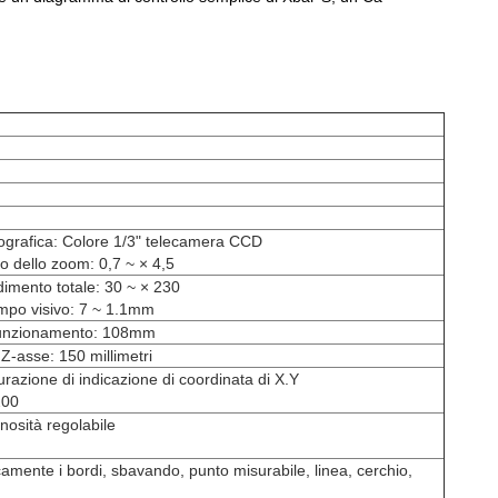
ografica: Colore 1/3" telecamera CCD
o dello zoom: 0,7 ~ × 4,5
ndimento totale: 30 ~ × 230
ampo visivo: 7 ~ 1.1mm
funzionamento: 108mm
Z-asse: 150 millimetri
urazione di indicazione di coordinata di X.Y
200
, luminosità regolabile
amente i bordi, sbavando, punto misurabile, linea, cerchio,