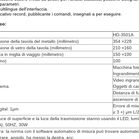
 parametri.
ilingue dell'interfaccia.
ativo record, pubblicante i comandi, insegnati a per eseguire.
co:
HD-3501A
one della tavola del metallo (millimetro)
354 ×228
one di vetro della tavola (millimetro)
210 ×160
a in miglia di viaggio (millimetro)
150 ×100
mo)
100
Macchina fot
Ingrandiment
Video ingra
stema
Oggetti di c
Distanza di 
ascensore di 
Errore di mis
gital: 1μm
≤ 3 +) μm L/
uce di superficie e la luce della trasmissione stanno usando il LED
A), 50HZ, 30W
ra: la norma con il software automatico di misura può trovare automatic
rare, angolo, ha messo la destra, ecc.