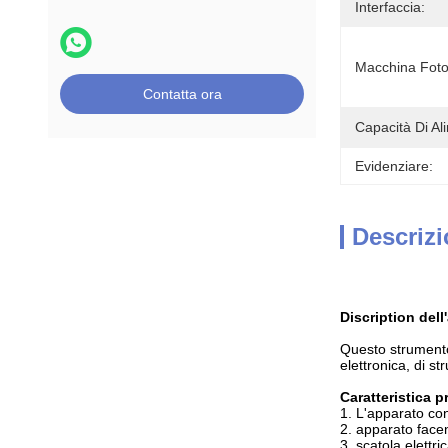
Interfaccia:
Macchina Foto
Contatta ora
Capacità Di Al
Evidenziare:
Descrizi
Discription dell
Questo strumento 
elettronica, di s
Caratteristica p
1.
L'apparato con
2. apparato face
3. scatola elettr