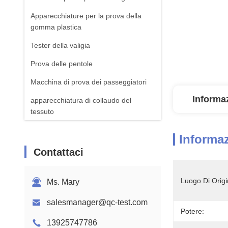
Apparecchiature per la prova della
gomma plastica
Tester della valigia
Prova delle pentole
Macchina di prova dei passeggiatori
Informaz
apparecchiatura di collaudo del
tessuto
Macchina standard della prova di ISTA
Informaz
Attrezzatura per il test della batteria
Contattaci
Macchina di analisi chimica
Luogo Di Origi
Ms. Mary
Apparecchiature per la prova
dell'inflamabilità
salesmanager@qc-test.com
Potere:
13925747786