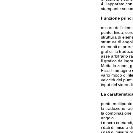
4. l'apparato con
stampante secondo
Funzione princi
misure dell'eleme
punto, linea, cer
struttura di eleme
strutture di angol
elementi di prere
grafici: la traduz
asse arbitrario r
il grafico da ingr
Metta lo zoom, gr
Fissi l'immagine 
vario modo di ril
velocità dei punti
input del video 
La caratteristi
punto multipunto 
la traduzione rad
la combinazione c
angolo.
i macro comandi, 
i dati di misura
i dati di misura 