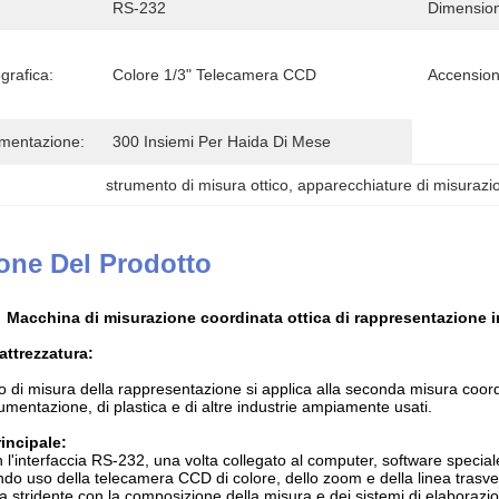
RS-232
Dimension
grafica:
Colore 1/3" Telecamera CCD
Accension
imentazione:
300 Insiemi Per Haida Di Mese
strumento di misura ottico
, 
apparecchiature di misurazio
one Del Prodotto
Macchina di misurazione coordinata ottica di rappresentazione i
'attrezzatura:
di misura della rappresentazione si applica alla seconda misura coordinat
trumentazione, di plastica e di altre industrie ampiamente usati.
rincipale:
 l'interfaccia RS-232, una volta collegato al computer, software special
ndo uso della telecamera CCD di colore, dello zoom e della linea tras
ica stridente con la composizione della misura e dei sistemi di elaborazi