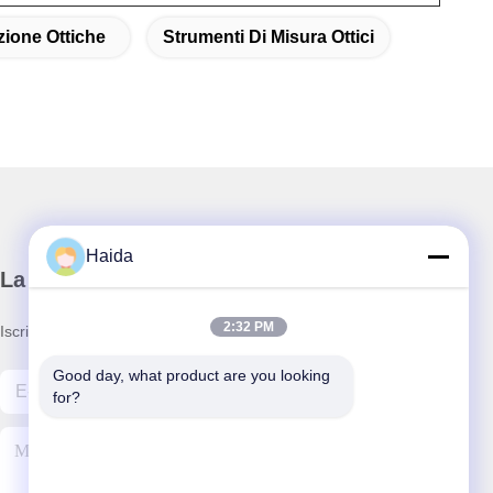
zione Ottiche
Strumenti Di Misura Ottici
Haida
La nostra newsletter
2:32 PM
Iscriviti alla nostra newsletter per sconti e altro.
Good day, what product are you looking 
for?