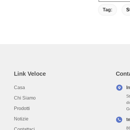
Tag:
S
Link Veloce
Cont
Casa
I
St
Chi Siamo
di
Prodotti
G
Notizie
te
8
Contattaci