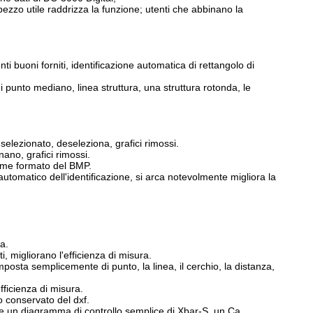
 pezzo utile raddrizza la funzione; utenti che abbinano la
ti buoni forniti, identificazione automatica di rettangolo di
 di punto mediano, linea struttura, una struttura rotonda, le
è selezionato, deseleziona, grafici rimossi.
nano, grafici rimossi.
come formato del BMP.
utomatico dell'identificazione, si arca notevolmente migliora la
a.
, migliorano l'efficienza di misura.
posta semplicemente di punto, la linea, il cerchio, la distanza,
fficienza di misura.
o conservato del dxf.
nare un diagramma di controllo semplice di Xbar-S, un Ca