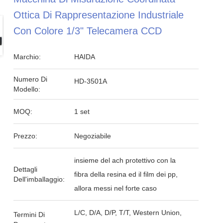
Ottica Di Rappresentazione Industriale
Con Colore 1/3" Telecamera CCD
Marchio:
HAIDA
Numero Di
HD-3501A
Modello:
MOQ:
1 set
Prezzo:
Negoziabile
insieme del ach protettivo con la
Dettagli
fibra della resina ed il film dei pp,
Dell'imballaggio:
allora messi nel forte caso
L/C, D/A, D/P, T/T, Western Union,
Termini Di