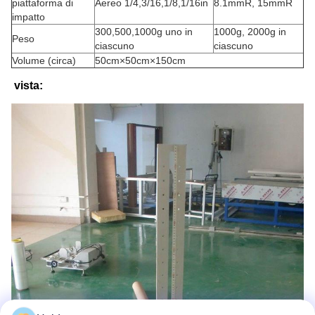
piattaforma di
Aereo 1/4,3/16,1/8,1/16in
8.1mmR, 15mmR
impatto
300,500,1000g uno in
1000g, 2000g in
Peso
ciascuno
ciascuno
Volume (circa)
50cm×50cm×150cm
vista: