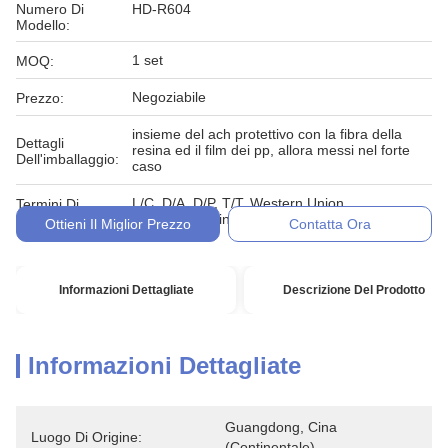
Numero Di
HD-R604
Modello:
1 set
MOQ:
Negoziabile
Prezzo:
insieme del ach protettivo con la fibra della
Dettagli
resina ed il film dei pp, allora messi nel forte
Dell'imballaggio:
caso
L/C, D/A, D/P, T/T, Western Union,
Termini Di
MoneyGram, in denaro, impegno
Pagamento:
Ottieni Il Miglior Prezzo
Contatta Ora
Informazioni Dettagliate
Descrizione Del Prodotto
Informazioni Dettagliate
Guangdong, Cina 
Luogo Di Origine:
(continentale)