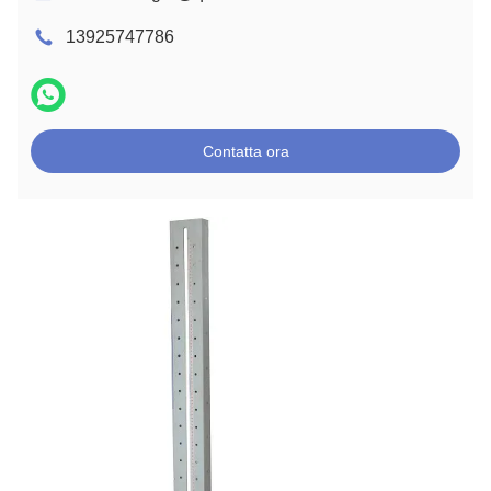
13925747786
Contatta ora