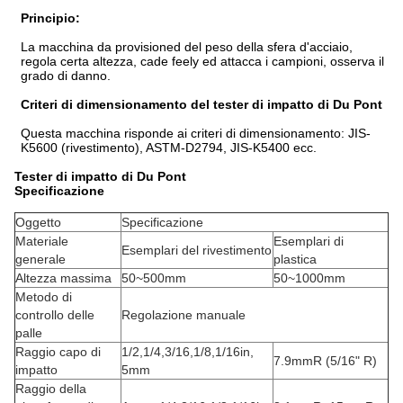
Principio:
La macchina da provisioned del peso della sfera d'acciaio,
regola certa altezza, cade feely ed attacca i campioni, osserva il
grado di danno.
Criteri di dimensionamento del tester di impatto di Du Pont
Questa macchina risponde ai criteri di dimensionamento: JIS-
K5600 (rivestimento), ASTM-D2794, JIS-K5400 ecc.
Tester di impatto di Du Pont
Specificazione
Oggetto
Specificazione
Materiale
Esemplari di
Esemplari del rivestimento
generale
plastica
Altezza massima
50~500mm
50~1000mm
Metodo di
controllo delle
Regolazione manuale
palle
Raggio capo di
1/2,1/4,3/16,1/8,1/16in,
7.9mmR (5/16" R)
impatto
5mm
Raggio della