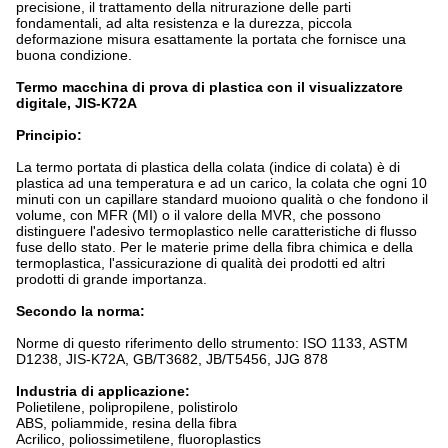
precisione, il trattamento della nitrurazione delle parti
fondamentali, ad alta resistenza e la durezza, piccola
deformazione misura esattamente la portata che fornisce una
buona condizione.
Termo macchina di prova di plastica con il visualizzatore
digitale, JIS-K72A
Principio:
La termo portata di plastica della colata (indice di colata) è di
plastica ad una temperatura e ad un carico, la colata che ogni 10
minuti con un capillare standard muoiono qualità o che fondono il
volume, con MFR (MI) o il valore della MVR, che possono
distinguere l'adesivo termoplastico nelle caratteristiche di flusso
fuse dello stato. Per le materie prime della fibra chimica e della
termoplastica, l'assicurazione di qualità dei prodotti ed altri
prodotti di grande importanza.
Secondo la norma:
Norme di questo riferimento dello strumento: ISO 1133, ASTM
D1238, JIS-K72A, GB/T3682, JB/T5456, JJG 878
Industria di applicazione:
Polietilene, polipropilene, polistirolo
ABS, poliammide, resina della fibra
Acrilico, poliossimetilene, fluoroplastics