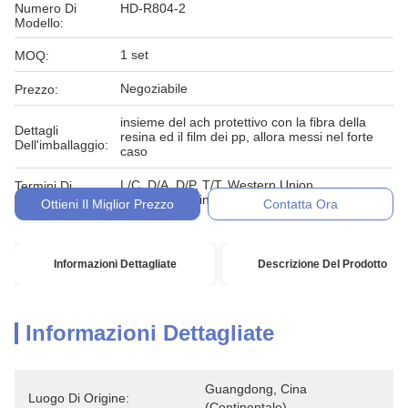
Numero Di
HD-R804-2
Modello:
1 set
MOQ:
Negoziabile
Prezzo:
insieme del ach protettivo con la fibra della
Dettagli
resina ed il film dei pp, allora messi nel forte
Dell'imballaggio:
caso
L/C, D/A, D/P, T/T, Western Union,
Termini Di
MoneyGram, in denaro, impegno
Pagamento:
Ottieni Il Miglior Prezzo
Contatta Ora
Informazioni Dettagliate
Descrizione Del Prodotto
Informazioni Dettagliate
Guangdong, Cina 
Luogo Di Origine:
(continentale)