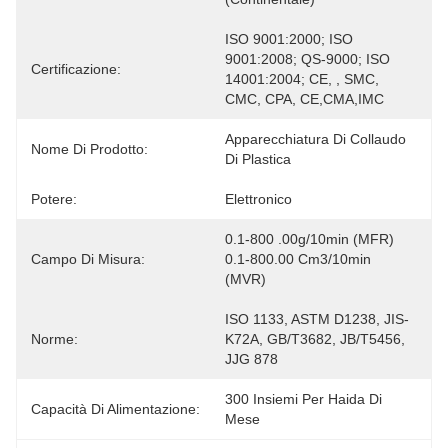
ISO 9001:2000; ISO 
9001:2008; QS-9000; ISO 
Certificazione:
14001:2004; CE, , SMC, 
CMC, CPA, CE,CMA,IMC
Apparecchiatura Di Collaudo 
Nome Di Prodotto:
Di Plastica
Potere:
Elettronico
0.1-800 .00g/10min (MFR) 
Campo Di Misura:
0.1-800.00 Cm3/10min 
(MVR)
ISO 1133, ASTM D1238, JIS-
Norme:
K72A, GB/T3682, JB/T5456, 
JJG 878
300 Insiemi Per Haida Di 
Capacità Di Alimentazione:
Mese