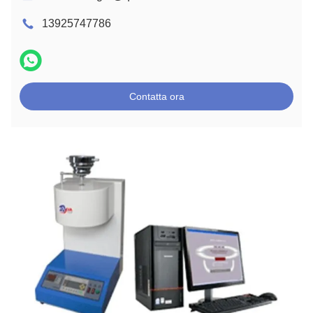
13925747786
Contatta ora