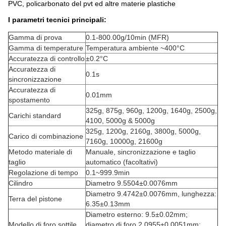
PVC, policarbonato del pvt ed altre materie plastiche
I parametri tecnici principali:
Gamma di prova
0.1-800.00g/10min (MFR)
Gamma di temperature
Temperatura ambiente ~400°C
Accuratezza di controllo
±0.2°C
Accuratezza di
0.1s
sincronizzazione
Accuratezza di
0.01mm
spostamento
325g, 875g, 960g, 1200g, 1640g, 2500g,
Carichi standard
4100, 5000g & 5000g
325g, 1200g, 2160g, 3800g, 5000g,
Carico di combinazione
7160g, 10000g, 21600g
Metodo materiale di
Manuale, sincronizzazione e taglio
taglio
automatico (facoltativi)
Regolazione di tempo
0.1~999.9min
Cilindro
Diametro 9.5504±0.0076mm
Diametro 9.4742±0.0076mm, lunghezza:
Terra del pistone
6.35±0.13mm
Diametro esterno: 9.5±0.02mm;
Modello di foro sottile
diametro di foro 2.0955±0.0051mm;