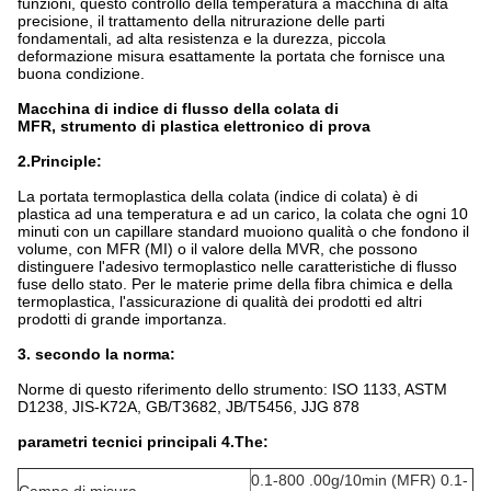
funzioni, questo controllo della temperatura a macchina di alta
precisione, il trattamento della nitrurazione delle parti
fondamentali, ad alta resistenza e la durezza, piccola
deformazione misura esattamente la portata che fornisce una
buona condizione.
Macchina di indice di flusso della colata di
MFR, strumento di plastica elettronico di prova
2.Principle:
La portata termoplastica della colata (indice di colata) è di
plastica ad una temperatura e ad un carico, la colata che ogni 10
minuti con un capillare standard muoiono qualità o che fondono il
volume, con MFR (MI) o il valore della MVR, che possono
distinguere l'adesivo termoplastico nelle caratteristiche di flusso
fuse dello stato. Per le materie prime della fibra chimica e della
termoplastica, l'assicurazione di qualità dei prodotti ed altri
prodotti di grande importanza.
3. secondo la norma:
Norme di questo riferimento dello strumento: ISO 1133, ASTM
D1238, JIS-K72A, GB/T3682, JB/T5456, JJG 878
parametri tecnici principali 4.The:
0.1-800 .00g/10min (MFR) 0.1-