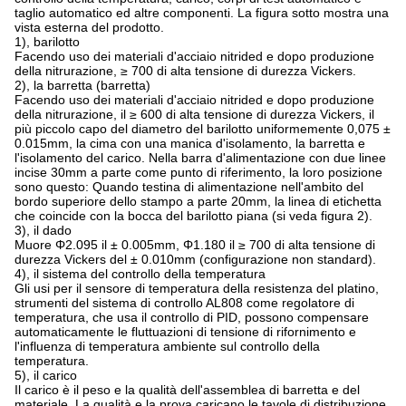
taglio automatico ed altre componenti. La figura sotto mostra una
vista esterna del prodotto.
1), barilotto
Facendo uso dei materiali d'acciaio nitrided e dopo produzione
della nitrurazione, ≥ 700 di alta tensione di durezza Vickers.
2), la barretta (barretta)
Facendo uso dei materiali d'acciaio nitrided e dopo produzione
della nitrurazione, il ≥ 600 di alta tensione di durezza Vickers, il
più piccolo capo del diametro del barilotto uniformemente 0,075 ±
0.015mm, la cima con una manica d'isolamento, la barretta e
l'isolamento del carico. Nella barra d'alimentazione con due linee
incise 30mm a parte come punto di riferimento, la loro posizione
sono questo: Quando testina di alimentazione nell'ambito del
bordo superiore dello stampo a parte 20mm, la linea di etichetta
che coincide con la bocca del barilotto piana (si veda figura 2).
3), il dado
Muore Φ2.095 il ± 0.005mm, Φ1.180 il ≥ 700 di alta tensione di
durezza Vickers del ± 0.010mm (configurazione non standard).
4), il sistema del controllo della temperatura
Gli usi per il sensore di temperatura della resistenza del platino,
strumenti del sistema di controllo AL808 come regolatore di
temperatura, che usa il controllo di PID, possono compensare
automaticamente le fluttuazioni di tensione di rifornimento e
l'influenza di temperatura ambiente sul controllo della
temperatura.
5), il carico
Il carico è il peso e la qualità dell'assemblea di barretta e del
materiale. La qualità e la prova caricano le tavole di distribuzione