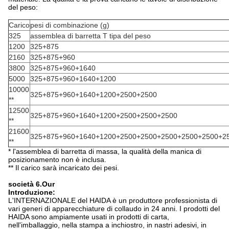
del peso:
Carico
pesi di combinazione (g)
325
assemblea di barretta T tipa del peso
1200
325+875
2160
325+875+960
3800
325+875+960+1640
5000
325+875+960+1640+1200
10000
325+875+960+1640+1200+2500+2500
**
12500
325+875+960+1640+1200+2500+2500+2500
**
21600
325+875+960+1640+1200+2500+2500+2500+2500+2500+2
**
* l'assemblea di barretta di massa, la qualità della manica di
posizionamento non è inclusa.
** Il carico sarà incaricato dei pesi.
società 6.Our
Introduzione:
L'INTERNAZIONALE del HAIDA è un produttore professionista di
vari generi di apparecchiature di collaudo in 24 anni. I prodotti del
HAIDA sono ampiamente usati in prodotti di carta,
nell'imballaggio, nella stampa a inchiostro, in nastri adesivi, in