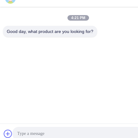
tel
86-0769-89055588
4:21 PM
E-mail
Good day, what product are you looking for?
salesmanager@qc-test.com
Informativa sulla privacy
|
Mappa del sito
| La Cina va bene.
Qualità macchine di prova di trazione Fornitore. 2013-2026
Guangdong Haida Equipment Co., Ltd. Tutti. Tutti i diritti
riservati.