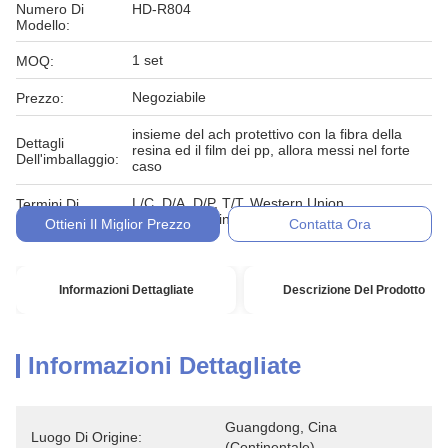
Numero Di
HD-R804
Modello:
1 set
MOQ:
Negoziabile
Prezzo:
insieme del ach protettivo con la fibra della
Dettagli
resina ed il film dei pp, allora messi nel forte
Dell'imballaggio:
caso
L/C, D/A, D/P, T/T, Western Union,
Termini Di
MoneyGram, in denaro, impegno
Pagamento:
Ottieni Il Miglior Prezzo
Contatta Ora
Informazioni Dettagliate
Descrizione Del Prodotto
Informazioni Dettagliate
Guangdong, Cina 
Luogo Di Origine:
(continentale)