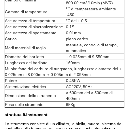
Campo di misura
800.00 cm3/10min (MVR)
℃ di temperatura ambiente
Gamma di temperature
-450
Accuratezza di temperatura
℃ del ± 0,5
Accuratezza di sincronizzazione
0.1S
Accuratezza di spostamento
0.01mm
Carico
pieno carico
manuale, controllo di tempo,
Modi materiali di taglio
automatico
Diametro del barilotto
± 0.025mm di 9.550mm
Lunghezza del barilotto
160mm
Muoia: fatto del carburo di tungsteno, lunghezza: diametro del ±
0.025mm di 8.000mm: ± 0.005mm di 2.095mm
Potere
0.45KW
Alimentazione elettrica
AC220V, 50Hz
× 600mm del × 500mm di
Dimensione dello strumento
400mm
Peso dello strumento
65Kg
struttura 5.Instrument
Lo strumento consiste di un cilindro, la biella, muore, sistema del
controllo della temperatura, carico, corpi di test automatico e