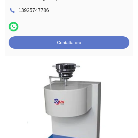
13925747786
Contatta ora