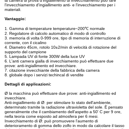
la camera di prova d'ingiallimento di invecchiamento può fare
l'invecchiamento d'ingiallimento anti- e l'invecchiamento per i
materiali.
Vantaggio:
1. Gamma di temperature temperature~200℃ normale
2. Regolatore di calcolo automatico di modo di controllo
3. memoria di volta 0-999 ore, tipo di memoria di interruzione di
corrente, con il cicalino
4. Diametro 45cm, rotolo 10±2/min di velocità di rotazione del
supporto del campione
5. Lampada UV di fonte 300W della luce UV
6. L'anti camera gialla di invecchiamento può effettuare due
prove: anti-ingiallimento ed invecchiare.
7. citazione invecchiante della fabbrica della camera
8. globale dopo i servizi techincal di vendite
Dettagli di applicazioni:
Ø la macchina può effettuare due prove: anti-ingiallimento ed
invecchiare.
Anti-ingiallimento di Ø: per stimolare lo stato dell'ambiente,
determinato tramite la radiazione ultravioletta del sole. È pensato
generalmente che il cambiamento dell'aspetto a 50' C per 9 ore,
nella teoria come esposto ad atmosfera per 6 mesi.
Invecchiamento di Ø: può promuovere l'aumento di
deterioramento di gomma dello zolfo in modo da calcolare il tasso