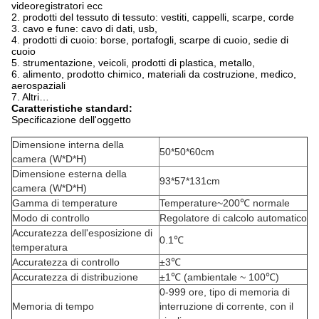
videoregistratori ecc
2. prodotti del tessuto di tessuto: vestiti, cappelli, scarpe, corde
3. cavo e fune: cavo di dati, usb,
4. prodotti di cuoio: borse, portafogli, scarpe di cuoio, sedie di
cuoio
5. strumentazione, veicoli, prodotti di plastica, metallo,
6. alimento, prodotto chimico, materiali da costruzione, medico,
aerospaziali
7. Altri…
Caratteristiche standard:
Specificazione dell'oggetto
Dimensione interna della
50*50*60cm
camera (W*D*H)
Dimensione esterna della
93*57*131cm
camera (W*D*H)
Gamma di temperature
Temperature~200℃ normale
Modo di controllo
Regolatore di calcolo automatico
Accuratezza dell'esposizione di
0.1℃
temperatura
Accuratezza di controllo
±3℃
Accuratezza di distribuzione
±1℃ (ambientale ~ 100℃)
0-999 ore, tipo di memoria di
Memoria di tempo
interruzione di corrente, con il