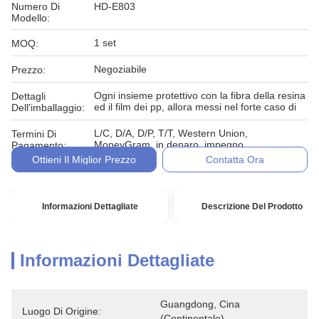
Numero Di
HD-E803
Modello:
1 set
MOQ:
Negoziabile
Prezzo:
Ogni insieme protettivo con la fibra della resina
Dettagli
ed il film dei pp, allora messi nel forte caso di
Dell'imballaggio:
L/C, D/A, D/P, T/T, Western Union,
Termini Di
MoneyGram, in denaro, impegno
Pagamento:
Ottieni Il Miglior Prezzo
Contatta Ora
Informazioni Dettagliate
Descrizione Del Prodotto
Informazioni Dettagliate
Guangdong, Cina 
Luogo Di Origine:
(continentale)