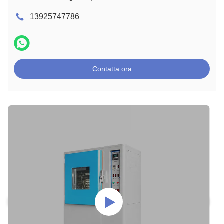
13925747786
Contatta ora