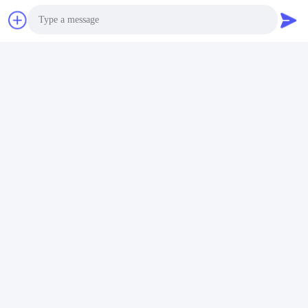
Camera Invecchiante Accelerata
Photo
Contatto rapido
Video Call
Indirizzo
Audio Call
Stanza 105, costruzione F4, distretto F, città di Tianan
Digital, distretto di Nancheng, città di Dongguan, provincia
del Guangdong, Cina
tel
86-0769-89055588
E-mail
salesmanager@qc-test.com