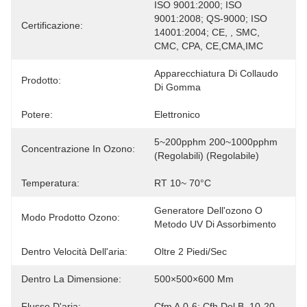
ISO 9001:2000; ISO 
9001:2008; QS-9000; ISO 
Certificazione:
14001:2004; CE, , SMC, 
CMC, CPA, CE,CMA,IMC
Apparecchiatura Di Collaudo 
Prodotto:
Di Gomma
Potere:
Elettronico
5~200pphm 200~1000pphm 
Concentrazione In Ozono:
(regolabili) (regolabile)
Temperatura:
RT 10~ 70°C
Generatore Dell'ozono O 
Modo Prodotto Ozono:
Metodo UV Di Assorbimento
Dentro Velocità Dell'aria:
Oltre 2 Piedi/sec
Dentro La Dimensione:
500×500×600 Mm
Flusso D'aria:
Cfm A.0-6; Cfh Del B. 10-20