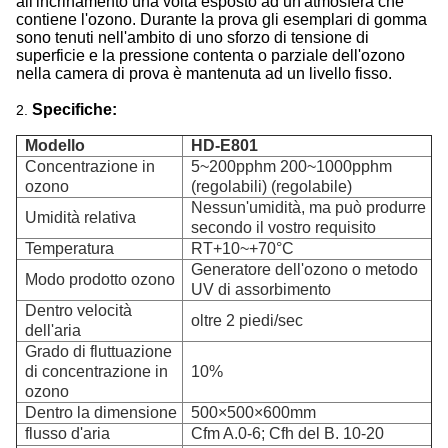
all'incrinamento una volta esposto ad un'atmosfera che
contiene l'ozono. Durante la prova gli esemplari di gomma
sono tenuti nell'ambito di uno sforzo di tensione di
superficie e la pressione contenta o parziale dell'ozono
nella camera di prova è mantenuta ad un livello fisso.
Specifiche:
2.
Modello
HD-E801
Concentrazione in
5~200pphm 200~1000pphm
ozono
(regolabili) (regolabile)
Nessun'umidità, ma può produrre
Umidità relativa
secondo il vostro requisito
Temperatura
RT+10~+70°C
Generatore dell'ozono o metodo
Modo prodotto ozono
UV di assorbimento
Dentro velocità
oltre 2 piedi/sec
dell'aria
Grado di fluttuazione
di concentrazione in
10%
ozono
Dentro la dimensione
500×500×600mm
flusso d'aria
Cfm A.0-6; Cfh del B. 10-20