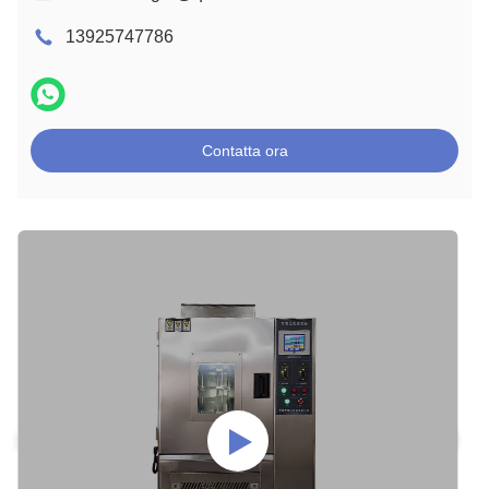
13925747786
Contatta ora