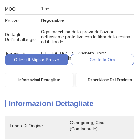
1 set
MOQ:
Negoziabile
Prezzo:
Ogni macchina della prova dell'ozono
Dettagli
dell'insieme protettiva con la fibra della resina
Dell'imballaggio:
ed il film de
L/C, D/A, D/P, T/T, Western Union,
Termini Di
MoneyGram, in denaro, impegno
Pagamento:
Ottieni Il Miglior Prezzo
Contatta Ora
Informazioni Dettagliate
Descrizione Del Prodotto
Informazioni Dettagliate
Guangdong, Cina 
Luogo Di Origine:
(continentale)