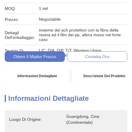
1 set
MOQ:
Negoziabile
Prezzo:
insieme del ach protettivo con la fibra della
Dettagli
resina ed il film dei pp, allora messi nel forte
Dell'imballaggio:
caso
L/C, D/A, D/P, T/T, Western Union,
Termini Di
MoneyGram, in denaro, impegno
Pagamento:
Ottieni Il Miglior Prezzo
Contatta Ora
Informazioni Dettagliate
Descrizione Del Prodotto
Informazioni Dettagliate
Guangdong, Cina 
Luogo Di Origine:
(continentale)