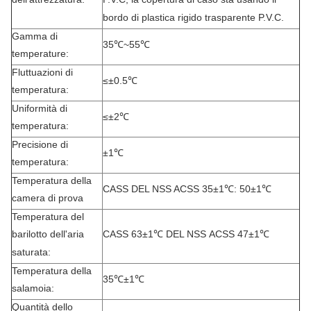
bordo di plastica rigido trasparente P.V.C.
Gamma di
35℃~55℃
temperature:
Fluttuazioni di
≤±0.5℃
temperatura:
Uniformità di
≤±2℃
temperatura:
Precisione di
±1℃
temperatura:
Temperatura della
CASS DEL NSS ACSS 35±1℃: 50±1℃
camera di prova
Temperatura del
CASS 63±1℃ DEL NSS ACSS 47±1℃
barilotto dell'aria
saturata:
Temperatura della
35℃±1℃
salamoia:
Quantità dello