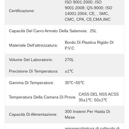
ISO 9001:2000; ISO 
9001:2008; QS-9000; ISO 
Certificazione:
14001:2004; CE, , SMC, 
CMC, CPA, CE,CMA,IMC
Capacità Del Carro Armato Della Salamoia:
25L
Bordo Di Plastica Rigido Di 
Materiale Dell'attrezzatura:
P.V.C
Volume Del Laboratorio:
270L
Precisione Di Temperatura:
±1℃
Gamma Di Temperature:
35℃~55℃
CASS DEL NSS ACSS 
Temperatura Della Camera Di Prova:
35±1℃: 50±1℃
300 Insiemi Per Haida Di 
Capacità Di Alimentazione:
Mese
apparecchiatura di collaudo di 