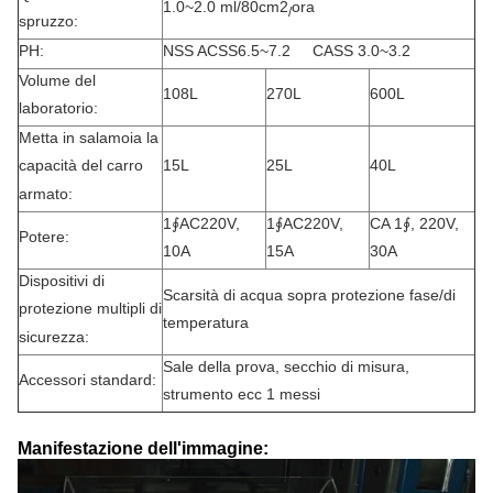
1.0~2.0 ml/80cm2
ora
/
spruzzo:
PH:
NSS ACSS6.5~7.2 CASS 3.0~3.2
Volume del
108L
270L
600L
laboratorio:
Metta in salamoia la
15L
25L
40L
capacità del carro
armato:
1∮AC220V,
1∮AC220V,
CA 1∮, 220V,
Potere:
10A
15A
30A
Dispositivi di
Scarsità di acqua sopra protezione fase/di
protezione multipli di
temperatura
sicurezza:
Sale della prova, secchio di misura,
Accessori standard:
strumento ecc 1 messi
Manifestazione dell'immagine: