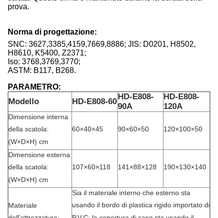
prova.
Norma di progettazione:
SNC: 3627,3385,4159,7669,8886; JIS: D0201, H8502,
H8610, K5400, Z2371;
Iso: 3768,3769,3770;
ASTM: B117, B268.
PARAMETRO:
HD-E808-
HD-E808-
Modello
HD-E808-60
90A
120A
Dimensione interna
60×40×45
90×60×50
120×100×50
della scatola:
(W×D×H) cm
Dimensione esterna
107×60×118
141×88×128
190×130×140
della scatola:
(W×D×H) cm
Sia il materiale interno che esterno sta
usando il bordo di plastica rigido importato di
Materiale
P.V.C; la copertura di caso sta usando il
dell'attrezzatura: