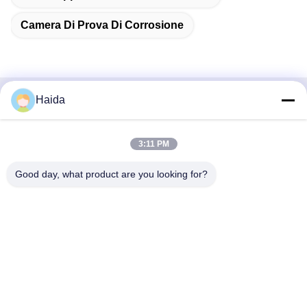
Camera Di Prova Di Corrosione
Haida
Contatto rapido
Indirizzo
3:11 PM
Stanza 105, costruzione F4, distretto F, città di Tianan
Good day, what product are you looking for?
Digital, distretto di Nancheng, città di Dongguan, provincia
del Guangdong, Cina
tel
86-0769-89055588
E-mail
salesmanager@qc-test.com