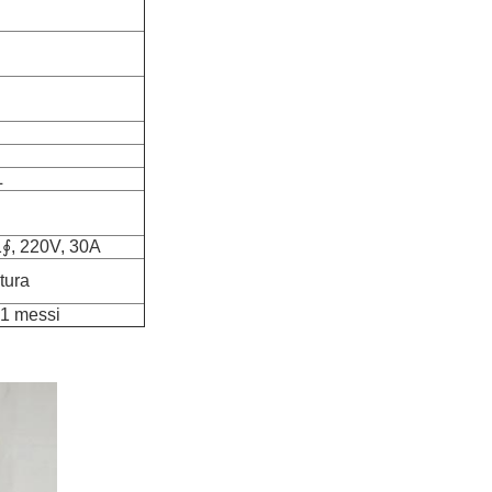
L
∮, 220V, 30A
tura
 1 messi