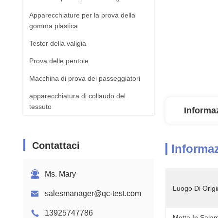
Apparecchiature per la prova della
gomma plastica
Tester della valigia
Prova delle pentole
Macchina di prova dei passeggiatori
apparecchiatura di collaudo del
tessuto
Informaz
Macchina standard della prova di ISTA
Attrezzatura per il test della batteria
Contattaci
Informaz
Macchina di analisi chimica
Ms. Mary
Apparecchiature per la prova
dell'inflamabilità
Luogo Di Origi
salesmanager@qc-test.com
13925747786
Metta In Sala