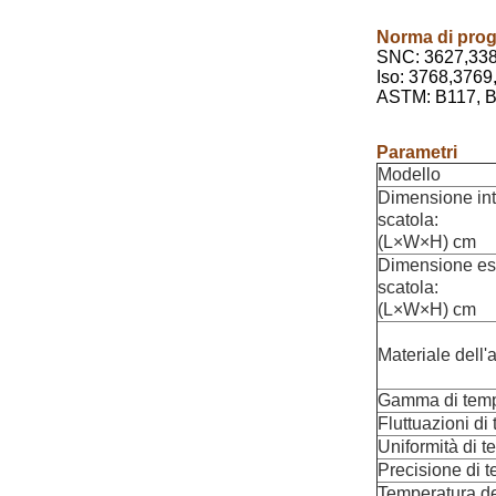
Norma di prog
SNC: 3627,338
Iso: 3768,3769
ASTM: B117, B
Parametri
Modello
Dimensione int
scatola:
(L×W×H) cm
Dimensione est
scatola:
(L×W×H) cm
Materiale dell'a
Gamma di temp
Fluttuazioni di
Uniformità di t
Precisione di 
Temperatura d