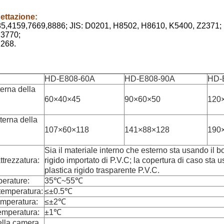
ettazione:
5,4159,7669,8886; JIS: D0201, H8502, H8610, K5400, Z2371;
,3770;
268.
HD-E808-60A
HD-E808-90A
HD-
erna della
60×40×45
90×60×50
120
erna della
107×60×118
141×88×128
190
Sia il materiale interno che esterno sta usando il b
ttrezzatura:
rigido importato di P.V.C; la copertura di caso sta u
plastica rigido trasparente P.V.C.
erature:
35℃~55℃
 temperatura:
≤±0.5℃
emperatura:
≤±2℃
temperatura:
±1℃
ella camera