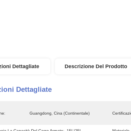
ioni Dettagliate
Descrizione Del Prodotto
ioni Dettagliate
ne:
Guangdong, Cina (continentale)
Certificaz
moia La Capacità Del Carro Armato:
15L|25L
Materiale 