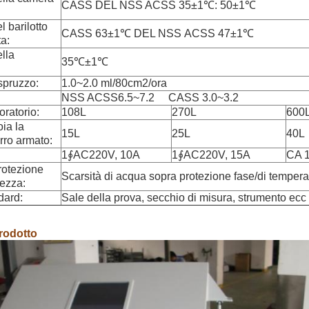
CASS DEL NSS ACSS 35±1℃: 50±1℃
 barilotto
CASS 63±1℃ DEL NSS ACSS 47±1℃
ta:
lla
35℃±1℃
spruzzo:
1.0~2.0 ml/80cm2/ora
NSS ACSS6.5~7.2 CASS 3.0~3.2
ratorio:
108L
270L
600
ia la
15L
25L
40L
rro armato:
1∮AC220V, 10A
1∮AC220V, 15A
CA 1
protezione
Scarsità di acqua sopra protezione fase/di tempera
rezza:
dard:
Sale della prova, secchio di misura, strumento ecc
rodotto