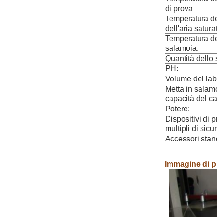
di prova
Temperatura del
dell'aria satura
Temperatura de
salamoia:
Quantità dello 
PH:
Volume del labo
Metta in salamo
capacità del ca
Potere:
Dispositivi di 
multipli di sicu
Accessori stan
Immagine di p