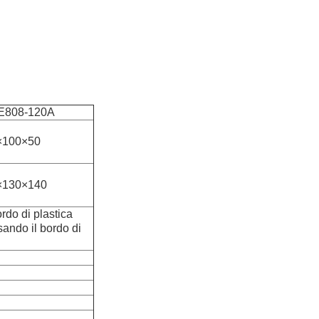
E808-120A
×100×50
×130×140
ordo di plastica
sando il bordo di