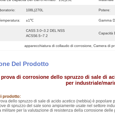
boratorio:
108L|270L
Potere:
Temperatura:
±1℃
Gamma Di
CASS 3.0~3.2 DEL NSS 
Capacità 
ACSS6.5~7.2
apparecchiatura di collaudo di corrosione
, 
Camera di pr
one Del Prodotto
prova di corrosione dello spruzzo di sale di ac
per industriale/mari
i prodotto:
rova dello spruzzo di sale di acido acetico (nebbia) è popolare
prove di spruzzo del sale sono ampiamente usate nel settore indust
a militare per la valutazione di resistenza della corrosione delle pa