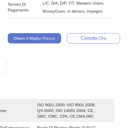
L/C, D/A, D/P, T/T, Western Union,
Termini Di
Pagamento:
MoneyGram, in denaro, impegno
Contatta Ora
Ottieni Il Miglior Prezzo
ISO 9001:2000; ISO 9001:2008; 
ione:
QS-9000; ISO 14001:2004; CE, , 
SMC, CMC, CPA, CE,CMA,IMC
Dell'attrezzatura:
Bordo Di Plastica Rigido Di P.V.C