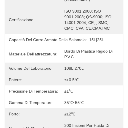
ISO 9001:2000; ISO 
9001:2008; QS-9000; ISO 
Certificazione:
14001:2004; CE, , SMC, 
CMC, CPA, CE,CMA,IMC
Capacità Del Carro Armato Della Salamoia:
15L|25L
Bordo Di Plastica Rigido Di 
Materiale Dell'attrezzatura:
P.V.C
Volume Del Laboratorio:
108L|270L
Potere:
≤±0.5℃
Precisione Di Temperatura:
±1℃
Gamma Di Temperature:
35℃~55℃
Porto:
≤±2℃
300 Insiemi Per Haida Di 