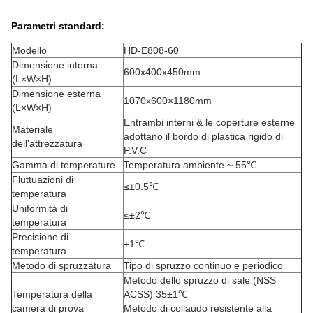
Parametri standard:
Modello
HD-E808-60
Dimensione interna
600x400x450mm
(L×W×H)
Dimensione esterna
1070x600×1180mm
(L×W×H)
Entrambi interni & le coperture esterne
Materiale
adottano il bordo di plastica rigido di
dell'attrezzatura
P.V.C
Gamma di temperature
Temperatura ambiente ~ 55℃
Fluttuazioni di
≤±0.5℃
temperatura
Uniformità di
≤±2℃
temperatura
Precisione di
±1℃
temperatura
Metodo di spruzzatura
Tipo di spruzzo continuo e periodico
Metodo dello spruzzo di sale (NSS
Temperatura della
ACSS) 35±1℃
camera di prova
Metodo di collaudo resistente alla