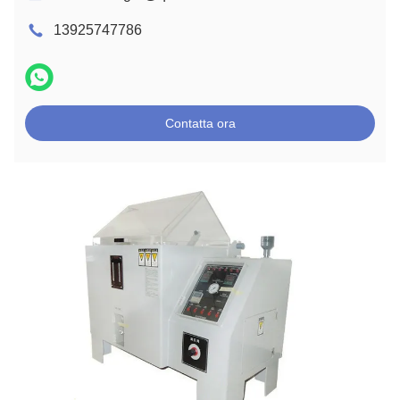
13925747786
Contatta ora