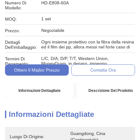
Numero Di
HD-E808-60A
Modello:
1 set
MOQ:
Negoziabile
Prezzo:
Ogni insieme protettivo con la fibra della resina
Dettagli
ed il film dei pp, allora messi nel forte caso di
Dell'imballaggio:
L/C, D/A, D/P, T/T, Western Union,
Termini Di
MoneyGram, in denaro, impegno
Pagamento:
Ottieni Il Miglior Prezzo
Contatta Ora
Informazioni Dettagliate
Descrizione Del Prodotto
Informazioni Dettagliate
Guangdong, Cina 
Luogo Di Origine:
(continentale)