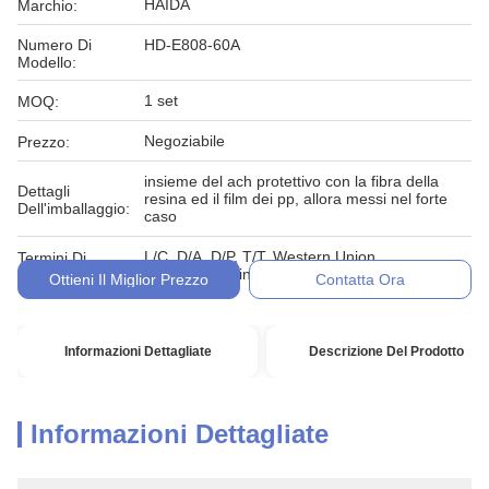
HAIDA
Marchio:
Numero Di
HD-E808-60A
Modello:
1 set
MOQ:
Negoziabile
Prezzo:
insieme del ach protettivo con la fibra della
Dettagli
resina ed il film dei pp, allora messi nel forte
Dell'imballaggio:
caso
L/C, D/A, D/P, T/T, Western Union,
Termini Di
MoneyGram, in denaro, impegno
Pagamento:
Ottieni Il Miglior Prezzo
Contatta Ora
Informazioni Dettagliate
Descrizione Del Prodotto
Informazioni Dettagliate