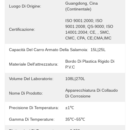
Guangdong, Cina 
Luogo Di Origine:
(continentale)
ISO 9001:2000; ISO 
9001:2008; QS-9000; ISO 
Certificazione:
14001:2004; CE, , SMC, 
CMC, CPA, CE,CMA,IMC
Capacità Del Carro Armato Della Salamoia:
15L|25L
Bordo Di Plastica Rigido Di 
Materiale Dell'attrezzatura:
P.V.C
Volume Del Laboratorio:
108L|270L
Apparecchiatura Di Collaudo 
Nome Di Prodotto:
Di Corrosione
Precisione Di Temperatura:
±1℃
Gamma Di Temperature:
35℃~55℃