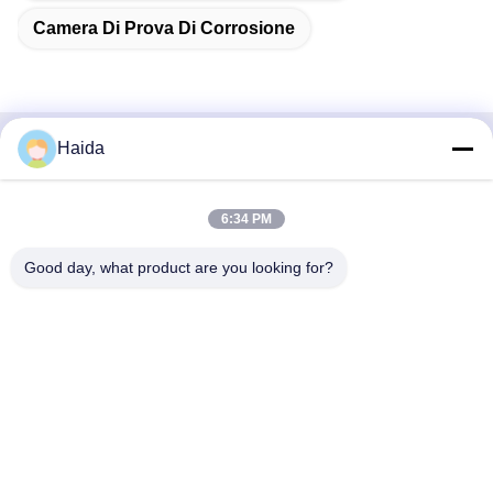
Camera Di Prova Di Corrosione
Haida
Contatto rapido
Indirizzo
6:34 PM
Stanza 105, costruzione F4, distretto F, città di Tianan
Good day, what product are you looking for?
Digital, distretto di Nancheng, città di Dongguan, provincia
del Guangdong, Cina
tel
86-0769-89055588
E-mail
salesmanager@qc-test.com