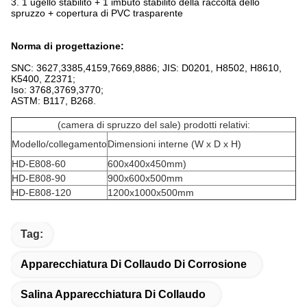
3. 1 ugello stabilito + 1 imbuto stabilito della raccolta dello
spruzzo + copertura di PVC trasparente
Norma di progettazione:
SNC: 3627,3385,4159,7669,8886; JIS: D0201, H8502, H8610,
K5400, Z2371;
Iso: 3768,3769,3770;
ASTM: B117, B268.
(camera di spruzzo del sale) prodotti relativi:
Modello/collegamento
Dimensioni interne (W x D x H)
HD-E808-60
600x400x450mm)
HD-E808-90
900x600x500mm
HD-E808-120
1200x1000x500mm
Tag:
Apparecchiatura Di Collaudo Di Corrosione
Salina Apparecchiatura Di Collaudo