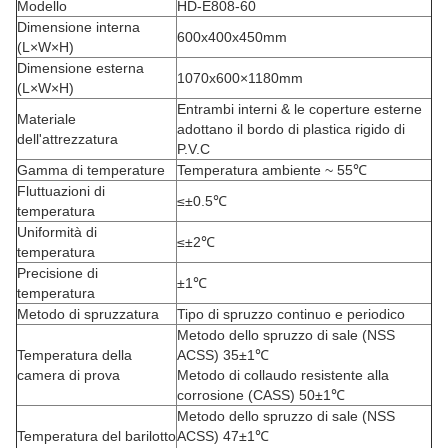
Modello
HD-E808-60
Dimensione interna
600x400x450mm
(L×W×H)
Dimensione esterna
1070x600×1180mm
(L×W×H)
Entrambi interni & le coperture esterne
Materiale
adottano il bordo di plastica rigido di
dell'attrezzatura
P.V.C
Gamma di temperature
Temperatura ambiente ~ 55℃
Fluttuazioni di
≤±0.5℃
temperatura
Uniformità di
≤±2℃
temperatura
Precisione di
±1℃
temperatura
Metodo di spruzzatura
Tipo di spruzzo continuo e periodico
Metodo dello spruzzo di sale (NSS
Temperatura della
ACSS) 35±1℃
camera di prova
Metodo di collaudo resistente alla
corrosione (CASS) 50±1℃
Metodo dello spruzzo di sale (NSS
Temperatura del barilotto
ACSS) 47±1℃