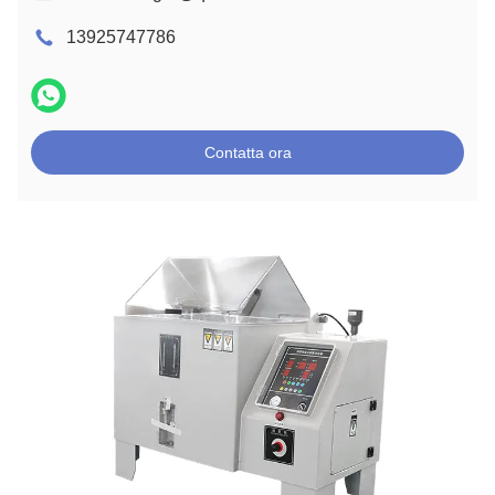
13925747786
Contatta ora