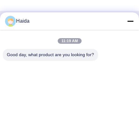
Haida
Contatto rapido
Indirizzo
11:19 AM
Stanza 105, costruzione F4, distretto F, città di Tianan
Good day, what product are you looking for?
Digital, distretto di Nancheng, città di Dongguan, provincia
del Guangdong, Cina
tel
86-0769-89055588
E-mail
salesmanager@qc-test.com
Informativa sulla privacy
|
Mappa del sito
| La Cina va bene.