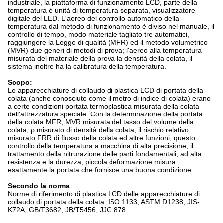
industriale, la piattaforma di funzionamento LCD, parte della
temperatura è unità di temperatura separata, visualizzatore
digitale del LED. L'aereo del controllo automatico della
temperatura dal metodo di funzionamento è diviso nel manuale, il
controllo di tempo, modo materiale tagliato tre automatici,
raggiungere la Legge di qualità (MFR) ed il metodo volumetrico
(MVR) due generi di metodi di prova; l'aereo alla temperatura
misurata del materiale della prova la densità della colata, il
sistema inoltre ha la calibratura della temperatura.
Scopo:
Le apparecchiature di collaudo di plastica LCD di portata della
colata (anche conosciute come il metro di indice di colata) erano
a certe condizioni portata termoplastica misurata della colata
dell'attrezzatura speciale. Con la determinazione della portata
della colata MFR, MVR misurata del tasso del volume della
colata, ρ misurato di densità della colata, il rischio relativo
misurato FRR di flusso della colata ed altre funzioni, questo
controllo della temperatura a macchina di alta precisione, il
trattamento della nitrurazione delle parti fondamentali, ad alta
resistenza e la durezza, piccola deformazione misura
esattamente la portata che fornisce una buona condizione.
Secondo la norma
Norme di riferimento di plastica LCD delle apparecchiature di
collaudo di portata della colata: ISO 1133, ASTM D1238, JIS-
K72A, GB/T3682, JB/T5456, JJG 878