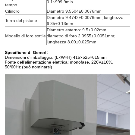
0.1~999.9min
tempo
Cilindro
Diametro 9.5504±0.0076mm
Diametro 9.4742±0.0076mm, lunghezza:
Terra del pistone
6.35±0.13mm
Diametro esterno: 9.5±0.02mm;
Modello di foro sottile
diametro di foro 2.0955±0.0051mm;
lunghezza 8.00±0.025mm
Specifiche di Generl:
Dimensioni d'imballaggio: (L×W×H) 415×525×615mm
Fonte dell'alimentazione elettrica: monofase, 220V±10%,
50/60Hz (può nominarsi)