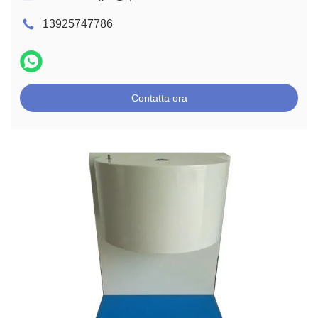
13925747786
Contatta ora