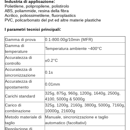
Industria di applicazione:
Polietilene, polipropilene, polistirolo
ABS, poliammide, resina della fibra
Acrilico, poliossimetilene, fluoroplastics
PVC, policarbonato del pvt ed altre materie plastiche
I parametri tecnici principali:
Gamma di prova
0.1-800.00g/10min (MFR)
Gamma di
Temperatura ambiente ~400°C
temperature
Accuratezza di
±0.2°C
controllo
Accuratezza di
0.1s
sincronizzazione
Accuratezza di
0.01mm
spostamento
325g, 875g, 960g, 1200g, 1640g, 2500g,
Carichi standard
4100, 5000g & 5000g
Carico di
325g, 1200g, 2160g, 3800g, 5000g, 7160g,
combinazione
10000g, 21600g
Metodo materiale di
Manuale, sincronizzazione e taglio
taglio
automatico (facoltativi)
Regolazione di