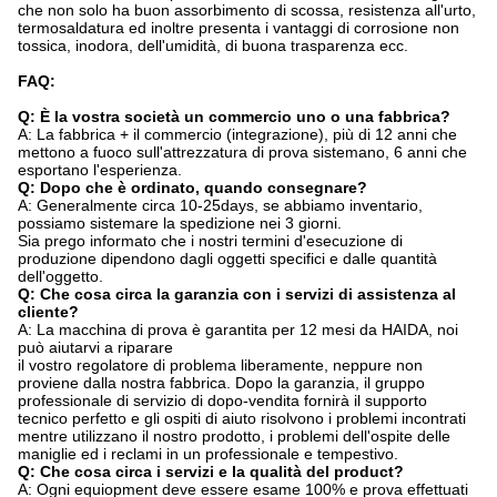
che non solo ha buon assorbimento di scossa, resistenza all'urto,
termosaldatura ed inoltre presenta i vantaggi di corrosione non
tossica, inodora, dell'umidità, di buona trasparenza ecc.
FAQ:
Q: È la vostra società un commercio uno o una fabbrica?
A: La fabbrica + il commercio (integrazione), più di 12 anni che
mettono a fuoco sull'attrezzatura di prova sistemano, 6 anni che
esportano l'esperienza.
Q: Dopo che è ordinato, quando consegnare?
A: Generalmente circa 10-25days, se abbiamo inventario,
possiamo sistemare la spedizione nei 3 giorni.
Sia prego informato che i nostri termini d'esecuzione di
produzione dipendono dagli oggetti specifici e dalle quantità
dell'oggetto.
Q: Che cosa circa la garanzia con i servizi di assistenza al
cliente?
A: La macchina di prova è garantita per 12 mesi da HAIDA, noi
può aiutarvi a riparare
il vostro regolatore di problema liberamente, neppure non
proviene dalla nostra fabbrica. Dopo la garanzia, il gruppo
professionale di servizio di dopo-vendita fornirà il supporto
tecnico perfetto e gli ospiti di aiuto risolvono i problemi incontrati
mentre utilizzano il nostro prodotto, i problemi dell'ospite delle
maniglie ed i reclami in un professionale e tempestivo.
Q: Che cosa circa i servizi e la qualità del product?
A: Ogni equiopment deve essere esame 100% e prova effettuati