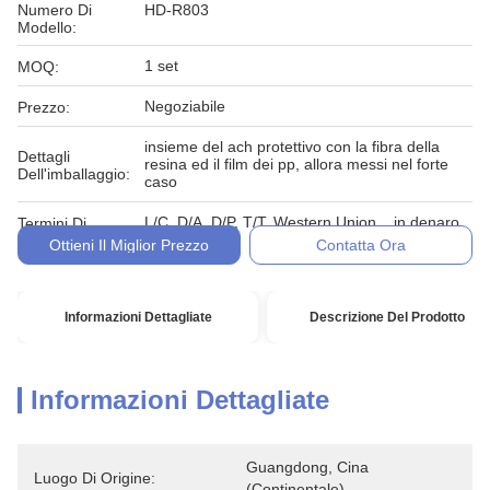
Numero Di
HD-R803
Modello:
1 set
MOQ:
Negoziabile
Prezzo:
insieme del ach protettivo con la fibra della
Dettagli
resina ed il film dei pp, allora messi nel forte
Dell'imballaggio:
caso
L/C, D/A, D/P, T/T, Western Union, , in denaro,
Termini Di
impegno
Pagamento:
Ottieni Il Miglior Prezzo
Contatta Ora
Informazioni Dettagliate
Descrizione Del Prodotto
Informazioni Dettagliate
Guangdong, Cina 
Luogo Di Origine:
(continentale)