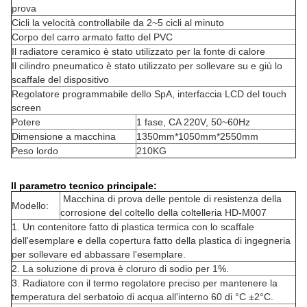
prova
Cicli la velocità controllabile da 2~5 cicli al minuto
Corpo del carro armato fatto del PVC
Il radiatore ceramico è stato utilizzato per la fonte di calore
Il cilindro pneumatico è stato utilizzato per sollevare su e giù lo
scaffale del dispositivo
Regolatore programmabile dello SpA, interfaccia LCD del touch
screen
Potere
1 fase, CA 220V, 50~60Hz
Dimensione a macchina
1350mm*1050mm*2550mm
Peso lordo
210KG
Il parametro tecnico principale:
Macchina di prova delle pentole di resistenza della
Modello:
corrosione del coltello della coltelleria HD-M007
1.
Un contenitore fatto di plastica termica con lo scaffale
dell'esemplare e della copertura fatto della plastica di ingegneria
per sollevare ed abbassare l'esemplare.
2.
La soluzione di prova è cloruro di sodio per 1%.
3.
Radiatore con il termo regolatore preciso per mantenere la
temperatura del serbatoio di acqua all'interno 60 di °C ±2°C.