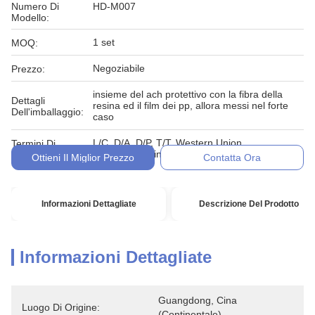
Numero Di
HD-M007
Modello:
1 set
MOQ:
Negoziabile
Prezzo:
insieme del ach protettivo con la fibra della
Dettagli
resina ed il film dei pp, allora messi nel forte
Dell'imballaggio:
caso
L/C, D/A, D/P, T/T, Western Union,
Termini Di
MoneyGram, in denaro, impegno
Pagamento:
Ottieni Il Miglior Prezzo
Contatta Ora
Informazioni Dettagliate
Descrizione Del Prodotto
Informazioni Dettagliate
Guangdong, Cina 
Luogo Di Origine:
(continentale)