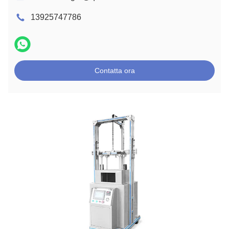
13925747786
Contatta ora