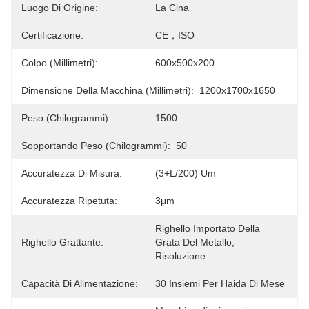
Luogo Di Origine:
La Cina
Certificazione:
CE，ISO
Colpo (millimetri):
600x500x200
Dimensione Della Macchina (millimetri):
1200x1700x1650
Peso (chilogrammi):
1500
Sopportando Peso (chilogrammi):
50
Accuratezza Di Misura:
(3+L/200) Um
Accuratezza Ripetuta:
3μm
Righello Importato Della 
Righello Grattante:
Grata Del Metallo, 
Risoluzione
Capacità Di Alimentazione:
30 Insiemi Per Haida Di Mese