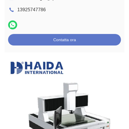
13925747786
Contatta ora