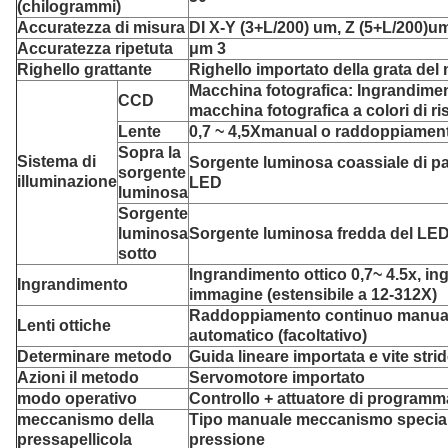
(chilogrammi)
Accuratezza di misura
DI X-Y (3+L/200) um, Z (5+L/200)u
Accuratezza ripetuta
μm 3
Righello grattante
Righello importato della grata del 
Macchina fotografica: Ingrandimen
CCD
macchina fotografica a colori di 
Lente
0,7 ~ 4,5Xmanual o raddoppiament
Sopra la
Sistema di
Sorgente luminosa coassiale di par
sorgente
illuminazione
LED
luminosa
Sorgente
luminosa
Sorgente luminosa fredda del LED
sotto
Ingrandimento ottico 0,7~ 4.5x, i
Ingrandimento
immagine (estensibile a 12-312X)
Raddoppiamento continuo manual
Lenti ottiche
automatico (facoltativo)
Determinare metodo
Guida lineare importata e vite strid
Azioni il metodo
Servomotore importato
modo operativo
Controllo + attuatore di programm
meccanismo della
Tipo manuale meccanismo speciale 
pressapellicola
pressione