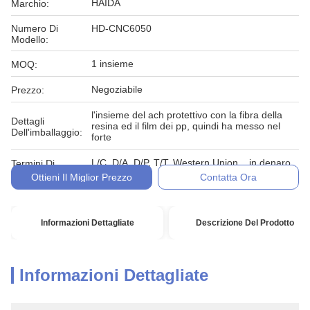
HAIDA
Marchio:
Numero Di
HD-CNC6050
Modello:
1 insieme
MOQ:
Negoziabile
Prezzo:
l'insieme del ach protettivo con la fibra della
Dettagli
resina ed il film dei pp, quindi ha messo nel
Dell'imballaggio:
forte
L/C, D/A, D/P, T/T, Western Union, , in denaro,
Termini Di
impegno
Pagamento:
Ottieni Il Miglior Prezzo
Contatta Ora
Informazioni Dettagliate
Descrizione Del Prodotto
Informazioni Dettagliate