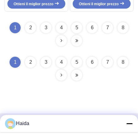
essiccazione del laboratorio
Ottieni il miglior prezzo
della traspirazione ISO-105E04
Ottieni il miglior prezzo
1
2
3
4
5
6
7
8
1
2
3
4
5
6
7
8
Haida
Contatto rapido