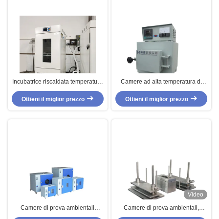
Incubatrice riscaldata temperatura
Camere ad alta temperatura di
di Constant Environmental Test
prova ambientale della fornace
Ottieni il miglior prezzo
Chambers /High-Precision
con acciaio inossidabile Shell
Ottieni il miglior prezzo
Video
Camere di prova ambientali
Camere di prova ambientali,
controllate programmabili, forno di
macchina di prova di durevolezza