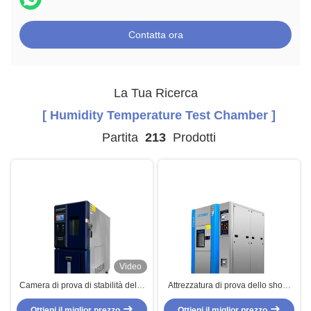
Contatta ora
La Tua Ricerca
[ Humidity Temperature Test Chamber ]
Partita
213
Prodotti
Video
Camera di prova di stabilità della
Attrezzatura di prova dello shock
camera di prova di temperatura di
termico/camera difficile di
umidità con il raffreddamento a
Ottieni il miglior prezzo
Ottieni il miglior prezzo
temperatura e di umidità