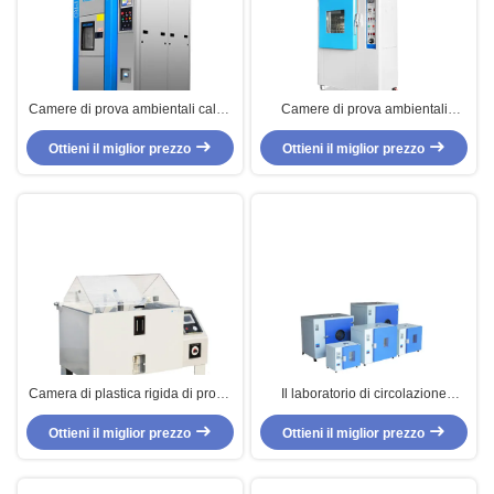
Camere di prova ambientali calde
Camere di prova ambientali
e fredde con multi controllo di
elettroniche, camera
Ottieni il miglior prezzo
funzione
Ottieni il miglior prezzo
d'Ingiallimento di prova
Camera di plastica rigida di prova
Il laboratorio di circolazione
di spruzzo del sale del bordo del
dell'aria calda asciuga all'aria il
PVC di Corrosione-Resistanct di
Ottieni il miglior prezzo
forno di prova, piatto d'acciaio
Ottieni il miglior prezzo
metallo
delle camere di prova ambientali
con superficie di spruzzatura