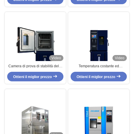
aria
Video
Video
Camera di prova di stabilità della
Temperatura costante ed
temperatura e dell'umidità con
elettronico ambientale delle
Ottieni il miglior prezzo
raffreddamento ad aria
Ottieni il miglior prezzo
camere di prova di umidità
alimentato