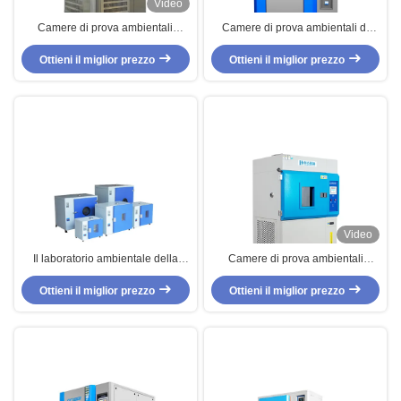
Video
Camere di prova ambientali
Camere di prova ambientali di
dell'automobile, camera durevole
controllo automatico, camera di
Ottieni il miglior prezzo
di prova di invecchiamento
prova di scossa di temperatura
Ottieni il miglior prezzo
dell'ozono
Video
Il laboratorio ambientale della
Camere di prova ambientali
camera di prova di alta precisione
autoregolarici di PID, macchina di
Ottieni il miglior prezzo
si asciuga all'aria essicca
prova del xeno di modo del
Ottieni il miglior prezzo
l'attrezzatura al forno di prova
controllo della temperatura