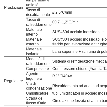
temperatura e
umidità
Prestazioni
Tasso di
≤ 2,5°C/min
riscaldamento
Tasso di
00,7−1,2°C/min
raffreddamento
Materiale
SUS#304 acciaio inossidabile
interno
Materiale
SUS#304 acciaio inossidabile o 
esterno
freddo per lavorazione antirughe
Materiale
Lana superfine + schiuma di pol
isolante
Modalità di
Sistema di refrigerazione mecca
raffreddamento
Compressore
Compressore chiuso (Francia T
Agente
R23/R404A
frigorifero
Regulatore
Via di
Riscaldamento ad aria e ad acq
condensazione
Umidificatore
tubi umidificatori in acciaio inos
Strada del
Circolazione forzata di aria a b
flusso d'aria