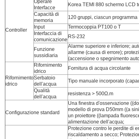
Operare
Korea TEMI 880 schermo LCD t
Interfacce
Capacità di
120 gruppi, ciascun programma
memoria
Input
Termocoppia PT100 o T
Controller
Interfaccia di
RS-232
comunicazione
Alarme superiore e inferiore; aut
Funzione
allarme (causa di errore); prot
sussidiaria
(accensione o spegnimento auto
Rifornimento
Fornitura di acqua circolante
idrico
Rifornimento
Serbatoio
Tipo manuale incorporato (capac
idrico
dell'acqua
Qualità
resistenza > 500Ω.m
dell'acqua
Una finestra d'osservazione ((do
modello di prova D50mm ((a sinist
Configurazione standard
un proiettore ((lampada fluoresc
alimentazione dell'acqua;
Protezione contro le perdite di e
riscaldamento a secco; Protezion