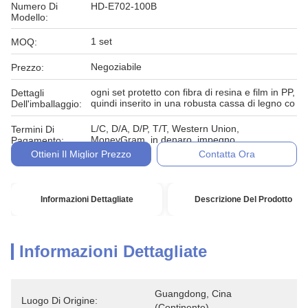
Numero Di
HD-E702-100B
Modello:
1 set
MOQ:
Negoziabile
Prezzo:
ogni set protetto con fibra di resina e film in PP,
Dettagli
quindi inserito in una robusta cassa di legno co
Dell'imballaggio:
L/C, D/A, D/P, T/T, Western Union,
Termini Di
MoneyGram, in denaro, impegno
Pagamento:
Ottieni Il Miglior Prezzo
Contatta Ora
Informazioni Dettagliate
Descrizione Del Prodotto
Informazioni Dettagliate
Guangdong, Cina 
Luogo Di Origine:
(continente)