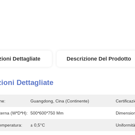
ioni Dettagliate
Descrizione Del Prodotto
ioni Dettagliate
ne:
Guangdong, Cina (continente)
Certificaz
terna (W*D*H):
500*600*750 Mm
Dimension
Temperatura:
± 0,5°C
Uniformit