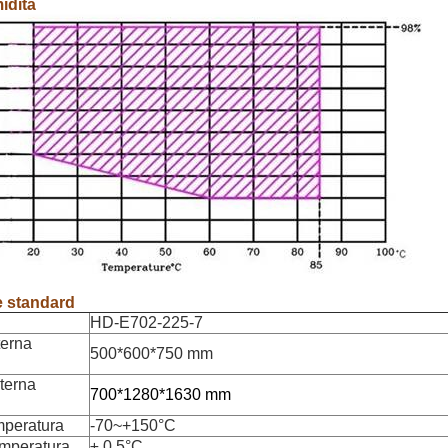
idità
e standard
HD-E702-225-7
terna
500*600*750 mm
terna
700*1280*1630 mm
emperatura
-70~+150°C
emperatura
± 0,5°C