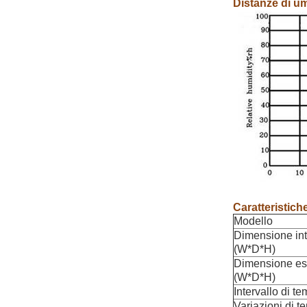
Distanze di um
Caratteristich
Modello
Dimensione in
(W*D*H)
Dimensione es
(W*D*H)
Intervallo di t
Variazioni di t