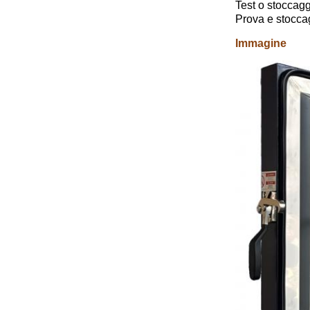
Test o stoccagg
Prova e stoccag
Immagine