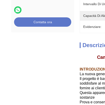
Intervallo Di U
Capacità Di Al
Contatta ora
Evidenziare:
Descrizi
Cam
INTRODUZIONE
La nuova genera
Il progetto è b
soddisfare al me
fornire ai clien
Questa apparecc
sostanze
Prova e conserv