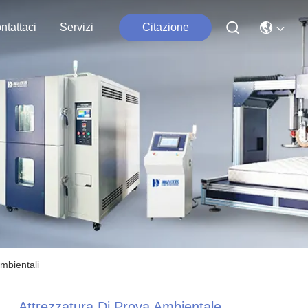
ntattaci
Servizi
Citazione
mbientali
Attrezzatura Di Prova Ambientale