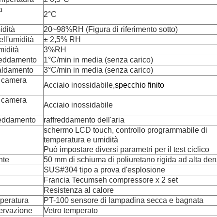
a
2°C
idità
20~98%RH (Figura di riferimento sotto)
ll'umidità
± 2,5% RH
midità
3%RH
freddamento
1°C/min in media (senza carico)
caldamento
3°C/min in media (senza carico)
a camera
Acciaio inossidabile,
specchio finito
a camera
Acciaio inossidabile
reddamento
raffreddamento dell'aria
schermo LCD touch, controllo programmabile di
temperatura e umidità
Può impostare diversi parametri per il test ciclico
nte
50 mm di schiuma di poliuretano rigida ad alta den
SUS#304 tipo a prova d'esplosione
Francia Tecumseh compressore x 2 set
Resistenza al calore
peratura
PT-100 sensore di lampadina secca e bagnata
servazione
Vetro temperato