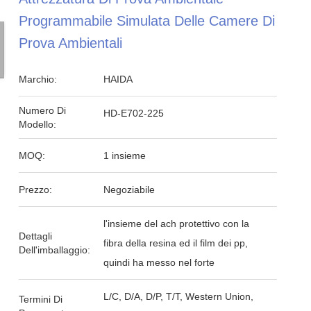
Programmabile Simulata Delle Camere Di
Prova Ambientali
Marchio:
HAIDA
Numero Di
HD-E702-225
Modello:
MOQ:
1 insieme
Prezzo:
Negoziabile
l'insieme del ach protettivo con la
Dettagli
fibra della resina ed il film dei pp,
Dell'imballaggio:
quindi ha messo nel forte
L/C, D/A, D/P, T/T, Western Union,
Termini Di