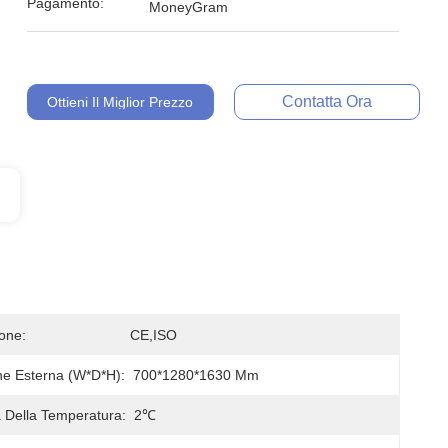
Pagamento:
MoneyGram
Contatta Ora
Ottieni Il Miglior Prezzo
ione:
CE,ISO
e Esterna (W*D*H):
700*1280*1630 Mm
à Della Temperatura:
2℃