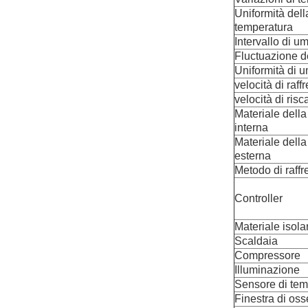
Uniformità dell
temperatura
Intervallo di um
Fluctuazione de
Uniformità di u
velocità di raf
velocità di ris
Materiale dell
interna
Materiale dell
esterna
Metodo di raff
Controller
Materiale isola
Scaldaia
Compressore
Illuminazione
Sensore di tem
Finestra di os