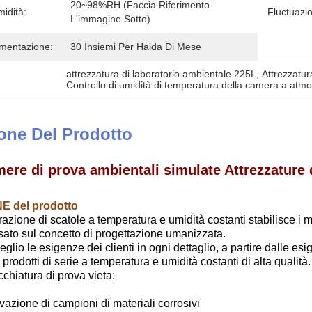
20~98%RH (faccia Riferimento 
midità:
Fluctuazio
L'immagine Sotto)
imentazione:
30 Insiemi Per Haida Di Mese
attrezzatura di laboratorio ambientale 225L
, 
Attrezzatur
Controllo di umidità di temperatura della camera a atmos
one Del Prodotto
ere di prova ambientali simulate Attrezzature
 del prodotto
zione di scatole a temperatura e umidità costanti stabilisce i mo
asato sul concetto di progettazione umanizzata.
glio le esigenze dei clienti in ogni dettaglio, a partire dalle esig
ti prodotti di serie a temperatura e umidità costanti di alta qualità.
hiatura di prova vieta:
azione di campioni di materiali corrosivi