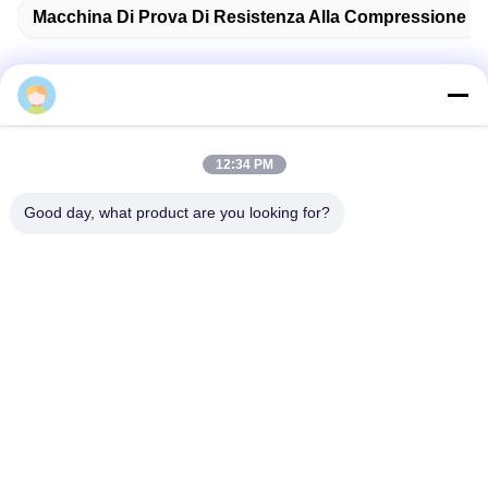
Haida
Tag:
12:34 PM
Macchina Di Prova Di Trazione Universale
Good day, what product are you looking for?
Electronic Macchina Di Controllo Universale
Macchina Di Prova Di Resistenza Alla Compressione
Contatto rapido