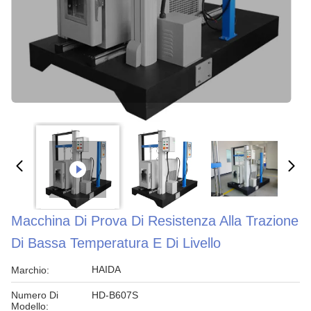
Macchina Di Prova Di Resistenza Alla Trazione
Di Bassa Temperatura E Di Livello
HAIDA
Marchio:
Numero Di
HD-B607S
Modello: