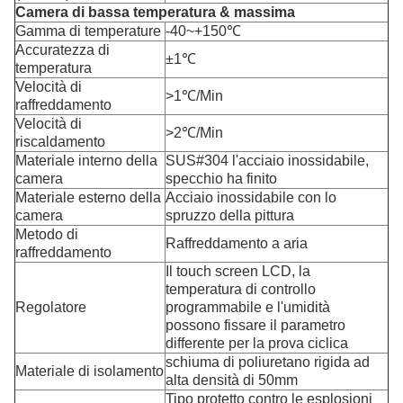
Camera di bassa temperatura & massima
Gamma di temperature
-40~+150℃
Accuratezza di
±1℃
temperatura
Velocità di
>1℃/Min
raffreddamento
Velocità di
>2℃/Min
riscaldamento
Materiale interno della
SUS#304 l'acciaio inossidabile,
camera
specchio ha finito
Materiale esterno della
Acciaio inossidabile con lo
camera
spruzzo della pittura
Metodo di
Raffreddamento a aria
raffreddamento
Il touch screen LCD, la
temperatura di controllo
Regolatore
programmabile e l'umidità
possono fissare il parametro
differente per la prova ciclica
schiuma di poliuretano rigida ad
Materiale di isolamento
alta densità di 50mm
Tipo protetto contro le esplosioni