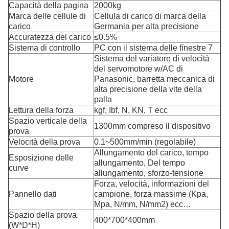
Capacità della pagina
2000kg
Marca delle cellule di
Cellula di carico di marca della
carico
Germania per alta precisione
Accuratezza del carico
≤0.5%
Sistema di controllo
PC con il sistema delle finestre 7
Sistema del variatore di velocità
del servomotore w/AC di
Motore
Panasonic, barretta meccanica di
alta precisione della vite della
palla
Lettura della forza
kgf, Ibf, N, KN, T ecc
Spazio verticale della
1300mm compreso il dispositivo
prova
Velocità della prova
0.1~500mm/min (regolabile)
Allungamento del carico, tempo
Esposizione delle
allungamento, Del tempo
curve
allungamento, sforzo-tensione
Forza, velocità, informazioni del
Pannello dati
campione, forza massime (Kpa,
Mpa, N/mm, N/mm2) ecc…
Spazio della prova
400*700*400mm
(W*D*H)