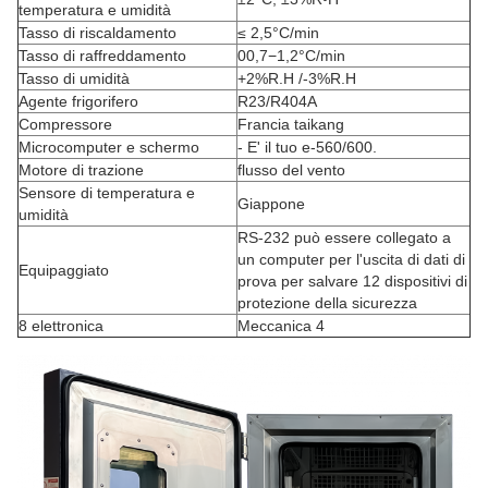
temperatura e umidità
Tasso di riscaldamento
≤ 2,5°C/min
Tasso di raffreddamento
00,7−1,2°C/min
Tasso di umidità
+2%R.H /-3%R.H
Agente frigorifero
R23/R404A
Compressore
Francia taikang
Microcomputer e schermo
- E' il tuo e-560/600.
Motore di trazione
flusso del vento
Sensore di temperatura e
Giappone
umidità
RS-232 può essere collegato a
un computer per l'uscita di dati di
Equipaggiato
prova per salvare 12 dispositivi di
protezione della sicurezza
8 elettronica
Meccanica 4