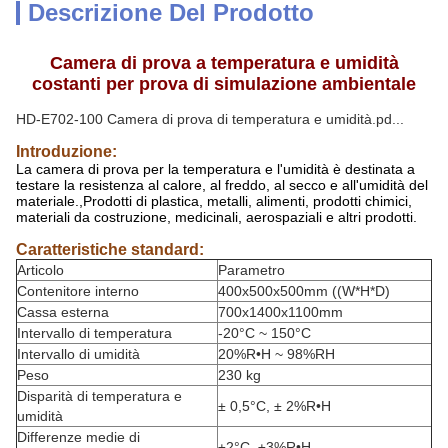
Descrizione Del Prodotto
Camera di prova a temperatura e umidità
costanti per prova di simulazione ambientale
HD-E702-100 Camera di prova di temperatura e umidità.pd...
Introduzione:
La camera di prova per la temperatura e l'umidità è destinata a
testare la resistenza al calore, al freddo, al secco e all'umidità del
materiale.,Prodotti di plastica, metalli, alimenti, prodotti chimici,
materiali da costruzione, medicinali, aerospaziali e altri prodotti.
Caratteristiche standard:
Articolo
Parametro
Contenitore interno
400x500x500mm ((W*H*D)
Cassa esterna
700x1400x1100mm
Intervallo di temperatura
-20°C ~ 150°C
Intervallo di umidità
20%R•H ~ 98%RH
Peso
230 kg
Disparità di temperatura e
± 0,5°C, ± 2%R•H
umidità
Differenze medie di
±2°C, ±3%R•H