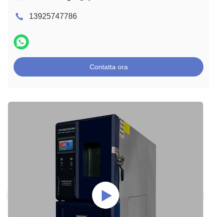
13925747786
Contatta ora