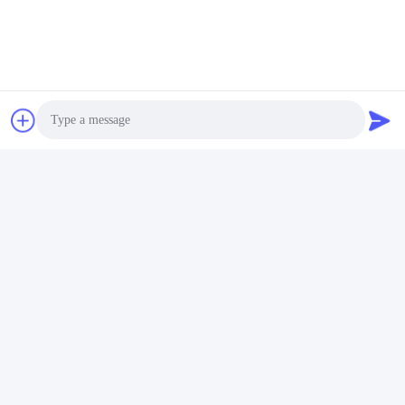
Photo
Video Call
Audio Call