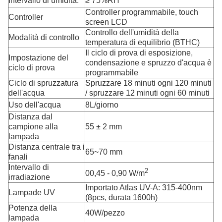
Intervallo di umidità:
≥ 75%RH
Controller programmabile, touch
Controller
screen LCD
Controllo dell'umidità della
Modalità di controllo
temperatura di equilibrio (BTHC)
Il ciclo di prova di esposizione,
Impostazione del
condensazione e spruzzo d'acqua è
ciclo di prova
programmabile
Ciclo di spruzzatura
Spruzzare 18 minuti ogni 120 minuti
dell'acqua
/ spruzzare 12 minuti ogni 60 minuti
Uso dell'acqua
8L/giorno
Distanza dal
campione alla
55 ± 2 mm
lampada
Distanza centrale tra i
65~70 mm
fanali
Intervallo di
2
00,45 - 0,90 W/m
irradiazione
Importato Atlas UV-A: 315-400nm
Lampade UV
(8pcs, durata 1600h)
Potenza della
40W/pezzo
lampada