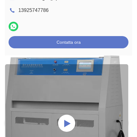
13925747786
Contatta ora