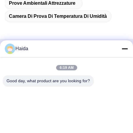
Prove Ambientali Attrezzature
Camera Di Prova Di Temperatura Di Umidità
Haida
Contatto rapido
Indirizzo
6:19 AM
Stanza 105, costruzione F4, distretto F, città di Tianan
Good day, what product are you looking for?
Digital, distretto di Nancheng, città di Dongguan, provincia
del Guangdong, Cina
tel
86-0769-89055588
E-mail
salesmanager@qc-test.com