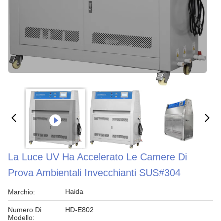
La Luce UV Ha Accelerato Le Camere Di
Prova Ambientali Invecchianti SUS#304
Haida
Marchio:
Numero Di
HD-E802
Modello: