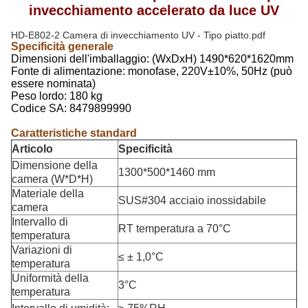
invecchiamento accelerato da luce UV
HD-E802-2 Camera di invecchiamento UV - Tipo piatto.pdf
Specificità generale
Dimensioni dell'imballaggio: (WxDxH) 1490*620*1620mm
Fonte di alimentazione: monofase, 220V±10%, 50Hz (può
essere nominata)
Peso lordo: 180 kg
Codice SA: 8479899990
Caratteristiche standard
Articolo
Specificità
Dimensione della
1300*500*1460 mm
camera (W*D*H)
Materiale della
SUS#304 acciaio inossidabile
camera
Intervallo di
RT temperatura a 70°C
temperatura
Variazioni di
≤ ± 1,0°C
temperatura
Uniformità della
3°C
temperatura