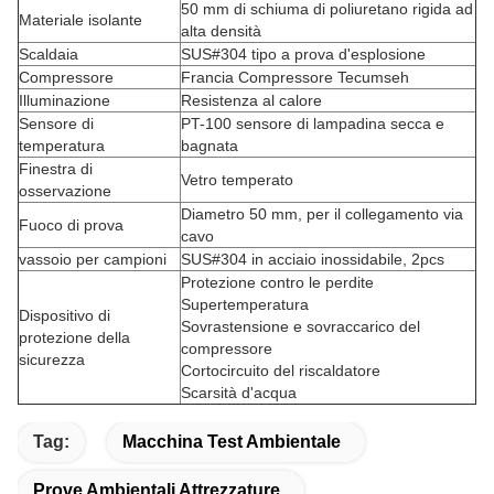
50 mm di schiuma di poliuretano rigida ad
Materiale isolante
alta densità
Scaldaia
SUS#304 tipo a prova d'esplosione
Compressore
Francia Compressore Tecumseh
Illuminazione
Resistenza al calore
Sensore di
PT-100 sensore di lampadina secca e
temperatura
bagnata
Finestra di
Vetro temperato
osservazione
Diametro 50 mm, per il collegamento via
Fuoco di prova
cavo
vassoio per campioni
SUS#304 in acciaio inossidabile, 2pcs
Protezione contro le perdite
Supertemperatura
Dispositivo di
Sovrastensione e sovraccarico del
protezione della
compressore
sicurezza
Cortocircuito del riscaldatore
Scarsità d'acqua
Tag:
Macchina Test Ambientale
Prove Ambientali Attrezzature