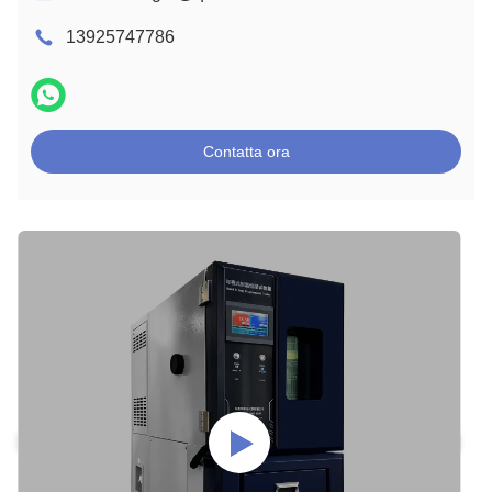
13925747786
Contatta ora