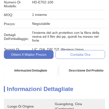
Numero Di
HD-E702-100
Modello:
1 insieme
MOQ:
Negoziabile
Prezzo:
l'insieme del ach protettivo con la fibra della
Dettagli
resina ed il film dei pp, quindi ha messo nel
Dell'imballaggio:
forte
Termini Di
L/C, D/A, D/P, T/T, Western Union,
Pagamento:
Ottieni Il Miglior Prezzo
Contatta Ora
Informazioni Dettagliate
Descrizione Del Prodotto
Informazioni Dettagliate
Guangdong, Cina 
Luogo Di Origine:
(continente)