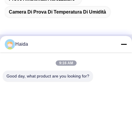
Camera Di Prova Di Temperatura Di Umidità
Haida
Contatto rapido
Indirizzo
9:16 AM
Stanza 105, costruzione F4, distretto F, città di Tianan
Good day, what product are you looking for?
Digital, distretto di Nancheng, città di Dongguan, provincia
del Guangdong, Cina
tel
86-0769-89055588
E-mail
salesmanager@qc-test.com