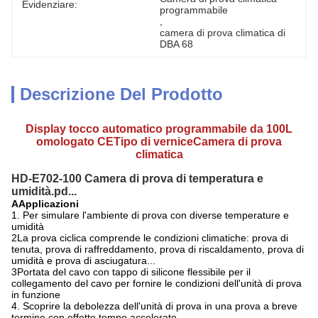
Evidenziare:
programmabile
, 
camera di prova climatica di 
DBA 68
Descrizione Del Prodotto
Display tocco automatico programmabile da 100L
omologato CE
Tipo di vernice
Camera di prova
climatica
HD-E702-100 Camera di prova di temperatura e
umidità.pd...
A
Applicazioni
1. Per simulare l'ambiente di prova con diverse temperature e
umidità
2La prova ciclica comprende le condizioni climatiche: prova di
tenuta, prova di raffreddamento, prova di riscaldamento, prova di
umidità e prova di asciugatura...
3Portata del cavo con tappo di silicone flessibile per il
collegamento del cavo per fornire le condizioni dell'unità di prova
in funzione
4. Scoprire la debolezza dell'unità di prova in una prova a breve
termine con effetto tempo accelerato