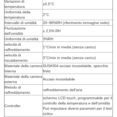
Variazioni di
±
0.5°C
temperatura
Uniformità della
2°C
temperatura
Intervallo di umidità
20~98%RH (riferimento immagine sotto)
Fluctuazione
± 2,5% RH
dell'umidità
Uniformità di umidità
3%RH
velocità di
1°C/min in media (senza carico)
raffreddamento
velocità di
3°C/min in media (senza carico)
riscaldamento
Materiale della camera
SUS#304 acciaio inossidabile
, specchio
interna
finito
Materiale della camera
Acciaio inossidabile
esterna
Metodo di
raffreddamento dell'aria
raffreddamento
schermo LCD touch, programmabile per il
controllo della temperatura e dell'umidità
Controller
Può impostare diversi parametri per il test
ciclico