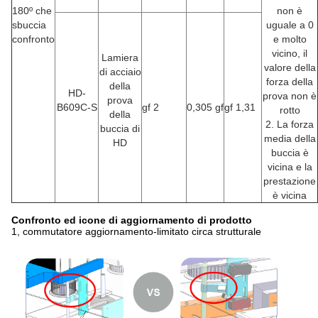
180º che
non è
sbuccia
uguale a 0
confronto
e molto
vicino, il
Lamiera
valore della
di acciaio
forza della
della
HD-
prova non è
prova
B609C-S
gf 2
0,305 gf
gf 1,31
rotto
della
2. La forza
buccia di
media della
HD
buccia è
vicina e la
prestazione
è vicina
Confronto ed icone di aggiornamento di prodotto
1, commutatore aggiornamento-limitato circa strutturale