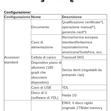
Configurazione:
Configurazione
Nome
Descrizione
Qualificazione certificate*1,
Documento
operazione manual*1,
garanzia card*1
Norma/norma europea
Cavo di
standard/britannica
alimentazione
nazionale/norma
americana/Sudafrica, ecc.
Accessori
Cellula di carico
Transcell 5KG
standard
Dispositivo piano di
alluminio (180
Senza denti (regolabili da
gradi che
entrambi i lati)
sbucciano
dispositivo)
Cavo di USB
YDL
Disco di U
Haida 1G
(software di YDL)
E96X: Il disco rigido
originale 1TB/del memory