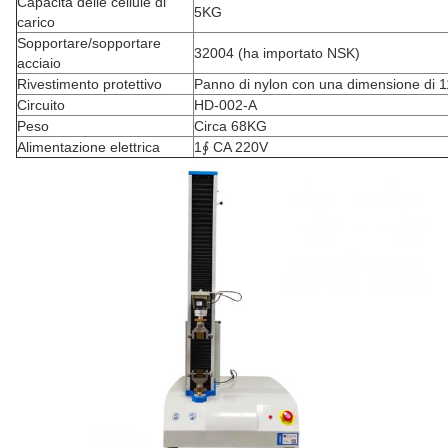
Capacità delle cellule di
5KG
carico
Sopportare/sopportare
32004 (ha importato NSK)
acciaio
Rivestimento protettivo
Panno di nylon con una dimensione di
Circuito
HD-002-A
Peso
Circa 68KG
Alimentazione elettrica
1∮ CA 220V