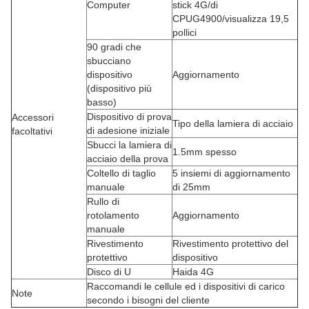
Computer
stick 4G/di
CPUG4900/visualizza 19,5
pollici
90 gradi che
sbucciano
dispositivo
Aggiornamento
(dispositivo più
basso)
Dispositivo di prova
Accessori
Tipo della lamiera di acciaio
di adesione iniziale
facoltativi
Sbucci la lamiera di
1.5mm spesso
acciaio della prova
Coltello di taglio
5 insiemi di aggiornamento
manuale
di 25mm
Rullo di
rotolamento
Aggiornamento
manuale
Rivestimento
Rivestimento protettivo del
protettivo
dispositivo
Disco di U
Haida 4G
Raccomandi le cellule ed i dispositivi di carico
Note
secondo i bisogni del cliente