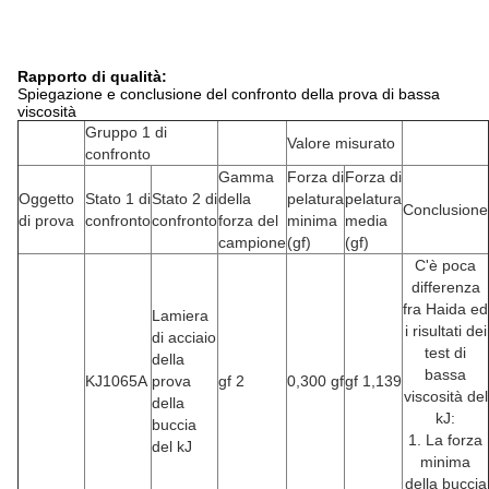
Rapporto di qualità:
Spiegazione e conclusione del confronto della prova di bassa
viscosità
Gruppo 1 di
Valore misurato
confronto
Gamma
Forza di
Forza di
Oggetto
Stato 1 di
Stato 2 di
della
pelatura
pelatura
Conclusione
di prova
confronto
confronto
forza del
minima
media
campione
(gf)
(gf)
C'è poca
differenza
fra Haida ed
Lamiera
i risultati dei
di acciaio
test di
della
bassa
KJ1065A
prova
gf 2
0,300 gf
gf 1,139
viscosità del
della
kJ:
buccia
1. La forza
del kJ
minima
della buccia