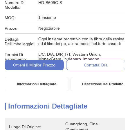
Numero Di
HD-B609C-S
Modello:
1 insieme
MOQ:
Negoziabile
Prezzo:
Ogni insieme protettivo con la fibra della resina
Dettagli
ed il film dei pp, allora messi nel forte caso di
Dell'imballaggio:
L/C, D/A, D/P, T/T, Western Union,
Termini Di
MoneyGram, in denaro, impegno
Pagamento:
Ottieni Il Miglior Prezzo
Contatta Ora
Informazioni Dettagliate
Descrizione Del Prodotto
Informazioni Dettagliate
Guangdong, Cina 
Luogo Di Origine:
(continente)