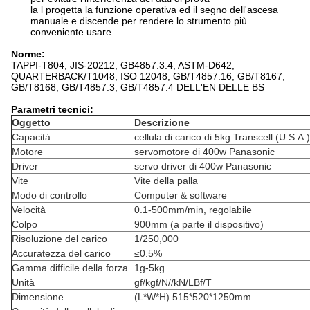
la l progetta la funzione operativa ed il segno dell'ascesa
manuale e discende per rendere lo strumento più
conveniente usare
Norme:
TAPPI-T804, JIS-20212, GB4857.3.4, ASTM-D642,
QUARTERBACK/T1048, ISO 12048, GB/T4857.16, GB/T8167,
GB/T8168, GB/T4857.3, GB/T4857.4 DELL'EN DELLE BS
Parametri tecnici:
Oggetto
Descrizione
Capacità
cellula di carico di 5kg Transcell (U.S.A.)
Motore
servomotore di 400w Panasonic
Driver
servo driver di 400w Panasonic
Vite
Vite della palla
Modo di controllo
Computer & software
Velocità
0.1-500mm/min, regolabile
Colpo
900mm (a parte il dispositivo)
Risoluzione del carico
1/250,000
Accuratezza del carico
≤0.5%
Gamma difficile della forza
1g-5kg
Unità
gf/kgf/N//kN/LBf/T
Dimensione
(L*W*H) 515*520*1250mm