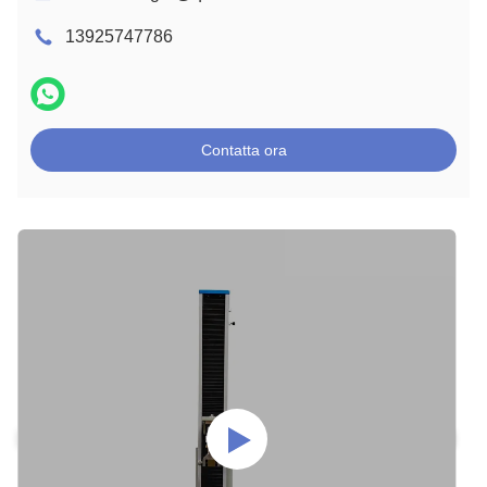
13925747786
Contatta ora