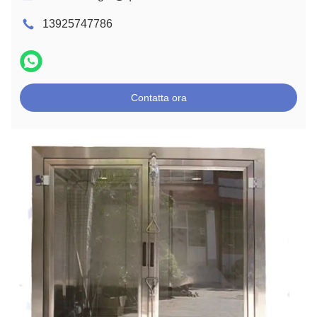
13925747786
Contatta ora