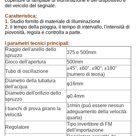
coperture di lampade di illuminazione e del dispositivo e
del veicolo del segnale.
Caratteristica:
1.
Studio fornito di materiale di illuminazione
2. il tempo della pioggia, il tempo di intervallo, l'intensità di
piovosità, regola e controlla a parte.
I parametri tecnici principali:
Raggio dell'anello dello
375 e 500mm
spruzzo
Gioco dell'apertura
500mm
±45°, ±60°, ±90°, ±180°
Tubo di oscillazione
(numero di teoria)
Diametro della tubatura
φ16mm
dell'acqua
Diametro dell'orifizio dello
φ0.4mm
spruzzo
1r/min (può essere nessun
I banchi di prova girano la
adeguamento della velocità
velocità
quarta)
Tipo invertitore di FM
Regolatore
dell'importazione