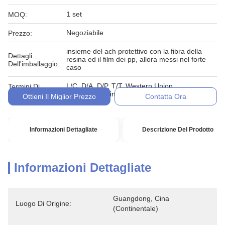
1 set
MOQ:
Negoziabile
Prezzo:
insieme del ach protettivo con la fibra della
Dettagli
resina ed il film dei pp, allora messi nel forte
Dell'imballaggio:
caso
L/C, D/A, D/P, T/T, Western Union,
Termini Di
MoneyGram, in denaro, impegno
Pagamento:
Ottieni Il Miglior Prezzo
Contatta Ora
Informazioni Dettagliate
Descrizione Del Prodotto
Informazioni Dettagliate
Guangdong, Cina 
Luogo Di Origine:
(continentale)