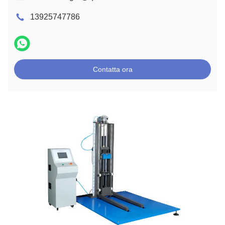
13925747786
Contatta ora