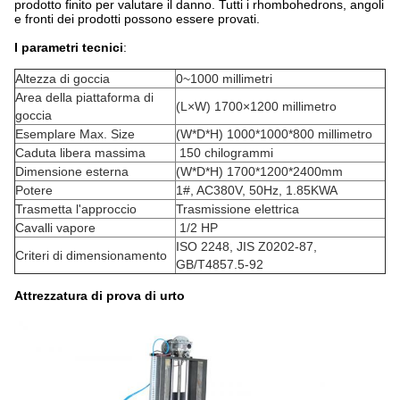
prodotto finito per valutare il danno. Tutti i rhombohedrons, angoli
e fronti dei prodotti possono essere provati.
I parametri tecnici
:
Altezza di goccia
0~1000 millimetri
Area della piattaforma di
(L×W) 1700×1200 millimetro
goccia
Esemplare Max. Size
(W*D*H) 1000*1000*800 millimetro
Caduta libera massima
150 chilogrammi
Dimensione esterna
(W*D*H) 1700*1200*2400mm
Potere
1#, AC380V, 50Hz, 1.85KWA
Trasmetta l'approccio
Trasmissione elettrica
Cavalli vapore
1/2 HP
ISO 2248, JIS Z0202-87,
Criteri di dimensionamento
GB/T4857.5-92
Attrezzatura di prova di urto