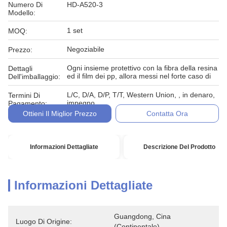
Numero Di
HD-A520-3
Modello:
1 set
MOQ:
Negoziabile
Prezzo:
Ogni insieme protettivo con la fibra della resina
Dettagli
ed il film dei pp, allora messi nel forte caso di
Dell'imballaggio:
L/C, D/A, D/P, T/T, Western Union, , in denaro,
Termini Di
impegno
Pagamento:
Ottieni Il Miglior Prezzo
Contatta Ora
Informazioni Dettagliate
Descrizione Del Prodotto
Informazioni Dettagliate
Guangdong, Cina 
Luogo Di Origine:
(continentale)