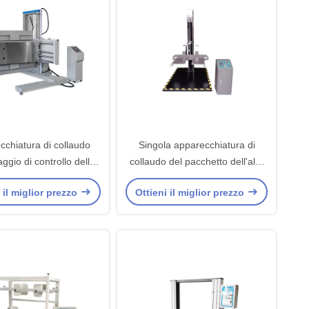
cchiatura di collaudo
Singola apparecchiatura di
aggio di controllo dello
collaudo del pacchetto dell'ala,
kg, pacchetto di ASTM
attrezzatura di prova di caduta
 il miglior prezzo
Ottieni il miglior prezzo
he preme la macchina
del laboratorio di Digital
di prova