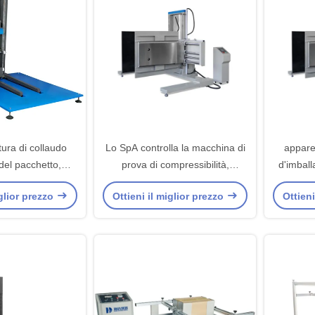
ura di collaudo
Lo SpA controlla la macchina di
appare
 del pacchetto,
prova di compressibilità,
d'imball
i prova di urto di
apparecchiatura di collaudo del
SpA 500
iglior prezzo
Ottieni il miglior prezzo
Ottieni
occia
pacchetto di ASTM D6055
D6055 c