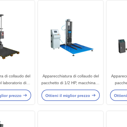
a di collaudo del
Apparecchiatura di collaudo del
Apparecc
l laboratorio di
pacchetto di 1/2 HP, macchina di
pacchet
tal con la singola
prova di urto di 0-1000mm
goccia d
iglior prezzo
Ottieni il miglior prezzo
Ottieni
ala