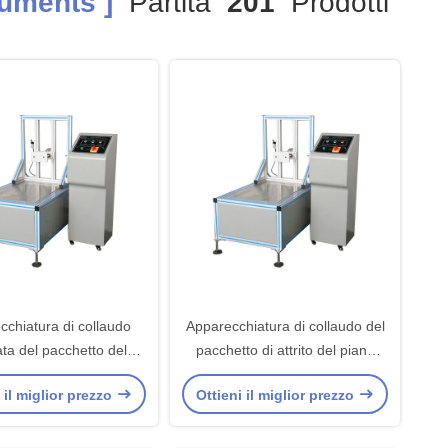
uments ]
Partita
201
Prodotti
cchiatura di collaudo
Apparecchiatura di collaudo del
ta del pacchetto del
pacchetto di attrito del piano
 macchina del tester di
inclinato con controllo azionato
 il miglior prezzo
Ottieni il miglior prezzo
to del piano inclinato
a motore