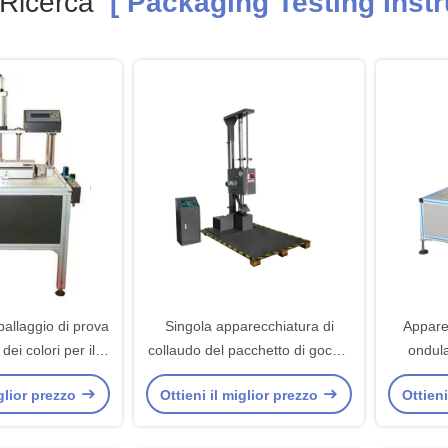
Ricerca
[ Packaging Testing Instr
ballaggio di prova
Singola apparecchiatura di
Appare
dei colori per il
collaudo del pacchetto di goccia
ondula
 biancheria intima
di Digital della colonna con
cartone,
iglior prezzo
Ottieni il miglior prezzo
Ottieni
ia della scarpa
l'esposizione LCD del touch
attri
screen