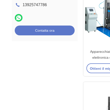
13925747786
Contatta ora
Apparecchiat
elettronica
attrezzatura d
Ottieni il m
g