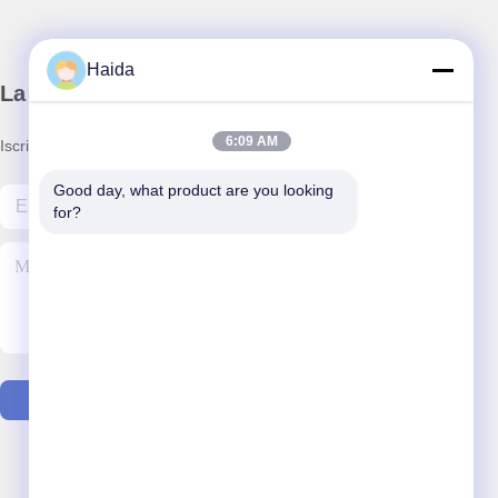
Haida
La nostra newsletter
6:09 AM
Iscriviti alla nostra newsletter per sconti e altro.
Good day, what product are you looking 
for?
Contattaci