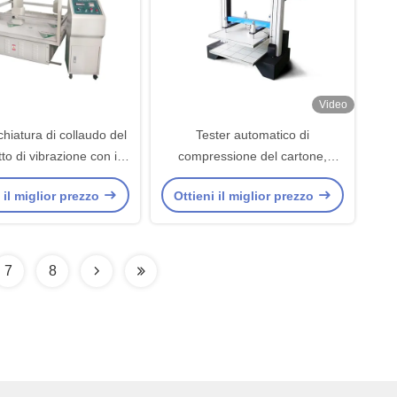
Video
hiatura di collaudo del
Tester automatico di
to di vibrazione con il
compressione del cartone,
orto di simulazione
apparecchiatura di collaudo del
 il miglior prezzo
Ottieni il miglior prezzo
pacchetto del computer
7
8