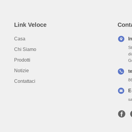
Link Veloce
Cont
Casa
I
St
Chi Siamo
di
Prodotti
G
Notizie
te
8
Contattaci
E
s