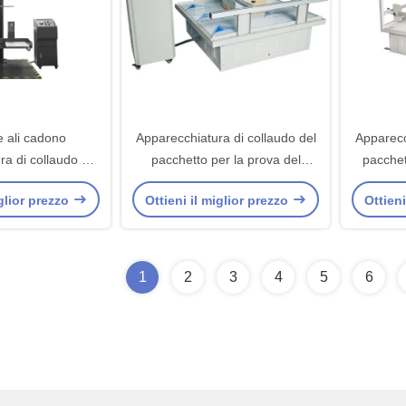
e ali cadono
Apparecchiatura di collaudo del
Apparecc
ra di collaudo del
pacchetto per la prova del
pacchet
 l'indicatore di
trasporto di simulazione di
trasp
iglior prezzo
Ottieni il miglior prezzo
Ottieni
 di Digital
vibrazione
1
2
3
4
5
6