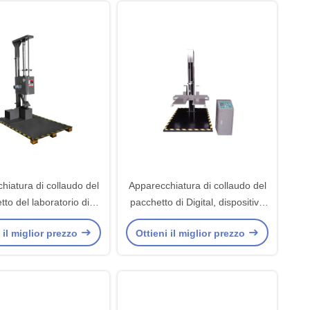
hiatura di collaudo del
Apparecchiatura di collaudo del
to del laboratorio di
pacchetto di Digital, dispositivo
i Digital con la singola
della macchina di prova della
 il miglior prezzo
Ottieni il miglior prezzo
ala
goccia di 400-1500mm