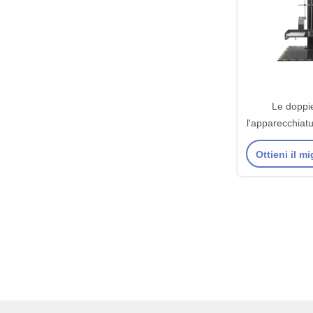
Le doppi
l'apparecchiatu
pacchetto con
Ottieni il m
altezza