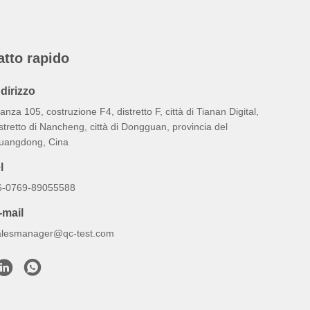
atto rapido
ndirizzo
anza 105, costruzione F4, distretto F, città di Tianan Digital,
stretto di Nancheng, città di Dongguan, provincia del
uangdong, Cina
l
6-0769-89055588
-mail
alesmanager@qc-test.com