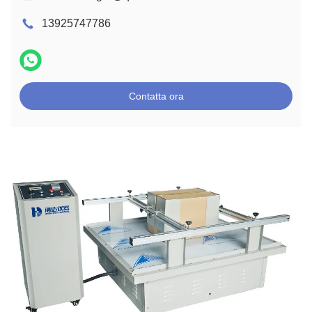
13925747786
Contatta ora