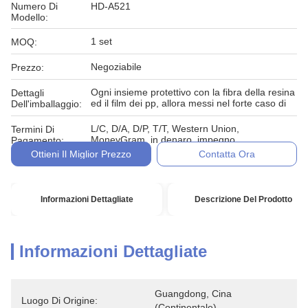
Numero Di
HD-A521
Modello:
1 set
MOQ:
Negoziabile
Prezzo:
Ogni insieme protettivo con la fibra della resina
Dettagli
ed il film dei pp, allora messi nel forte caso di
Dell'imballaggio:
L/C, D/A, D/P, T/T, Western Union,
Termini Di
MoneyGram, in denaro, impegno
Pagamento:
Ottieni Il Miglior Prezzo
Contatta Ora
Informazioni Dettagliate
Descrizione Del Prodotto
Informazioni Dettagliate
Guangdong, Cina 
Luogo Di Origine:
(continentale)