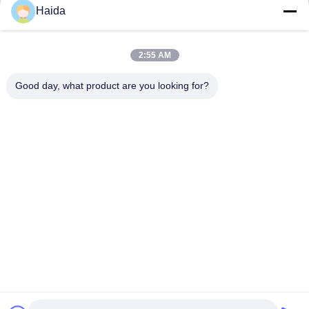
Haida
Contatto rapido
Indirizzo
2:55 AM
Stanza 105, costruzione F4, distretto F, città di Tianan
Good day, what product are you looking for?
Digital, distretto di Nancheng, città di Dongguan, provincia
del Guangdong, Cina
tel
86-0769-89055588
E-mail
salesmanager@qc-test.com
Informativa sulla privacy
|
Mappa del sito
| La Cina va bene.
Qualità macchine di prova di trazione Fornitore. 2013-2026
Guangdong Haida Equipment Co., Ltd. Tutti. Tutti i diritti