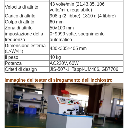
43 volte/min (21,43,85, 106
Velocità di attrito
volte/min, regolabile)
Carico di attrito
908 g (2 libbre), 1810 g (4 libbre)
Colpo di attrito
60 mm
Zona di attrito
50×100 mm
impostazione della
0~9999 volte, spegnimento
frequenza
automatico
Dimensione esterna
430×335×405 mm
(L×W×H)
Il peso
40 kg
Potenza
AC220V, 60W
Criteri di design
JIS-507-1, Tappi-UM486, GB7706
Immagine del tester di sfregamento dell'inchiostro