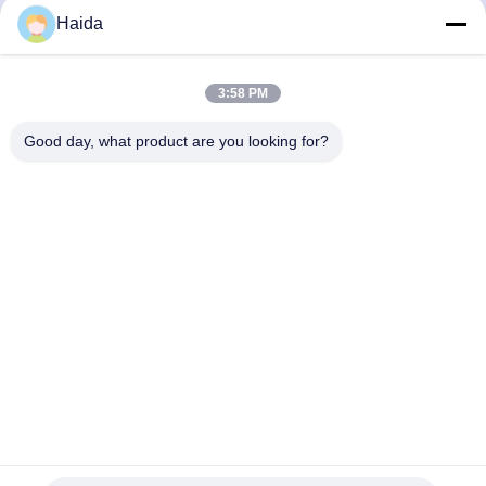
Haida
Contatto rapido
Indirizzo
3:58 PM
Stanza 105, costruzione F4, distretto F, città di Tianan
Good day, what product are you looking for?
Digital, distretto di Nancheng, città di Dongguan, provincia
del Guangdong, Cina
tel
86-0769-89055588
E-mail
salesmanager@qc-test.com
Informativa sulla privacy
|
Mappa del sito
| La Cina va bene.
Qualità macchine di prova di trazione Fornitore. 2013-2026
Guangdong Haida Equipment Co., Ltd. Tutti. Tutti i diritti