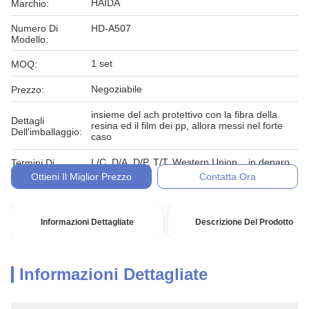
HAIDA
Marchio:
Numero Di
HD-A507
Modello:
1 set
MOQ:
Negoziabile
Prezzo:
insieme del ach protettivo con la fibra della
Dettagli
resina ed il film dei pp, allora messi nel forte
Dell'imballaggio:
caso
L/C, D/A, D/P, T/T, Western Union, , in denaro,
Termini Di
impegno
Pagamento:
Ottieni Il Miglior Prezzo
Contatta Ora
Informazioni Dettagliate
Descrizione Del Prodotto
Informazioni Dettagliate