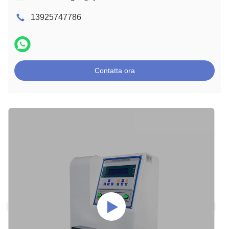
13925747786
Contatta ora