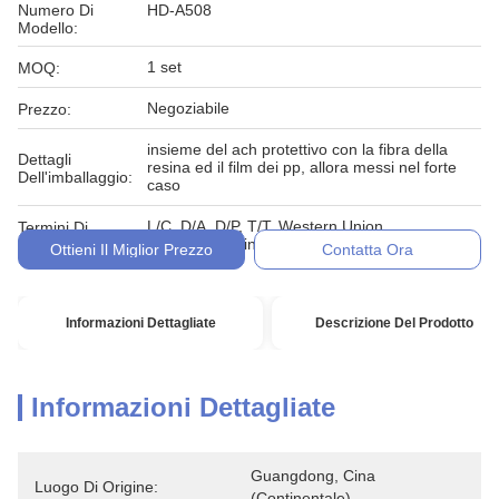
Numero Di
HD-A508
Modello:
1 set
MOQ:
Negoziabile
Prezzo:
insieme del ach protettivo con la fibra della
Dettagli
resina ed il film dei pp, allora messi nel forte
Dell'imballaggio:
caso
L/C, D/A, D/P, T/T, Western Union,
Termini Di
MoneyGram, in denaro, impegno
Pagamento:
Ottieni Il Miglior Prezzo
Contatta Ora
Informazioni Dettagliate
Descrizione Del Prodotto
Informazioni Dettagliate
Guangdong, Cina 
Luogo Di Origine:
(continentale)