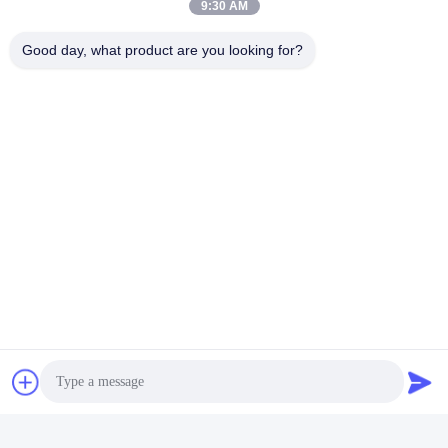
9:30 AM
Tag:
Strumenti D'imballaggio Di Prova
Good day, what product are you looking for?
Strumenti Di Prova Del Materiale Da Imballaggio Di Car
Attrezzatura Di Prova Di Caduta D'imballaggio
Contatto rapido
Indirizzo
Stanza 105, costruzione F4, distretto F, città di Tianan
Digital, distretto di Nancheng, città di Dongguan, provincia
del Guangdong, Cina
tel
86-0769-89055588