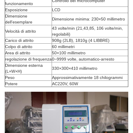
Controllo del microcomputer
funzionamento
Esposizione
LCD
Dimensione
Dimensione minima: 230×50 millimetro
dell'esemplare
43 volte/min (21,43,85, 106 volte/min,
Velocità di attrito
regolabili)
Carico di attrito
908g (2LB), 1810g (4 LIBBRE)
Colpo di attrito
60 millimetri
Area di attrito
50×100 millimetro
regolazione di frequenza
0~9999 volte, automatico-arresto
Dimensione esterna
330×300×410 millimetro
(L×W×H)
Peso
Approssimativamente 18 chilogrammi
Potere
AC220V, 60W