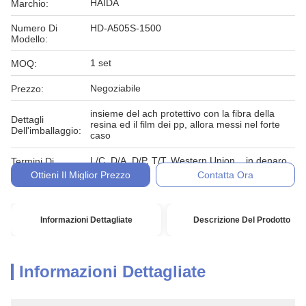
HAIDA
Marchio:
Numero Di
HD-A505S-1500
Modello:
1 set
MOQ:
Negoziabile
Prezzo:
insieme del ach protettivo con la fibra della
Dettagli
resina ed il film dei pp, allora messi nel forte
Dell'imballaggio:
caso
L/C, D/A, D/P, T/T, Western Union, , in denaro,
Termini Di
impegno
Pagamento:
Ottieni Il Miglior Prezzo
Contatta Ora
Informazioni Dettagliate
Descrizione Del Prodotto
Informazioni Dettagliate