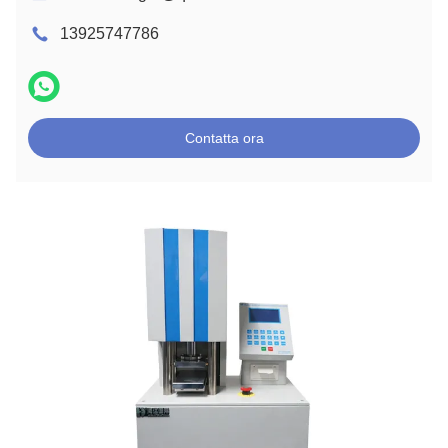
13925747786
Contatta ora