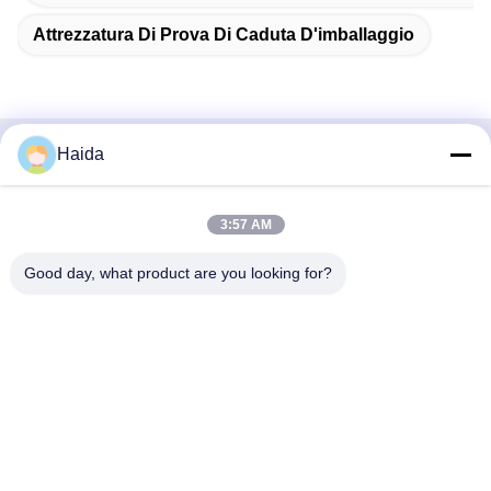
Attrezzatura Di Prova Di Caduta D'imballaggio
Haida
Contatto rapido
Indirizzo
3:57 AM
Stanza 105, costruzione F4, distretto F, città di Tianan
Good day, what product are you looking for?
Digital, distretto di Nancheng, città di Dongguan, provincia
del Guangdong, Cina
tel
86-0769-89055588
E-mail
salesmanager@qc-test.com