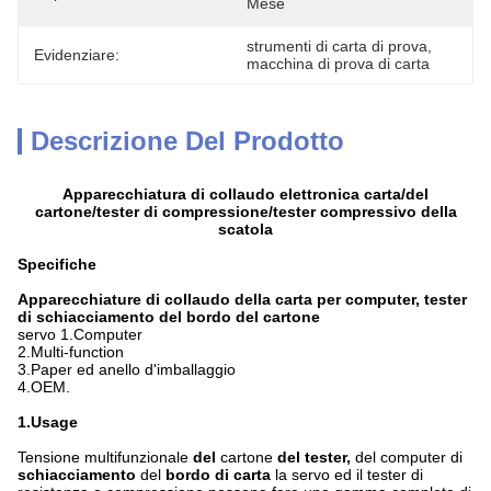
Mese
strumenti di carta di prova
, 
Evidenziare:
macchina di prova di carta
Descrizione Del Prodotto
Apparecchiatura di collaudo elettronica carta/del
cartone/tester di compressione/tester compressivo della
scatola
Specifiche
Apparecchiature di collaudo della carta per computer, tester
di schiacciamento del bordo del cartone
servo 1.Computer
2.Multi-function
3.Paper ed anello d'imballaggio
4.OEM.
1.Usage
Tensione multifunzionale
del
cartone
del tester,
del computer di
schiacciamento
del
bordo di carta
la servo ed il tester di