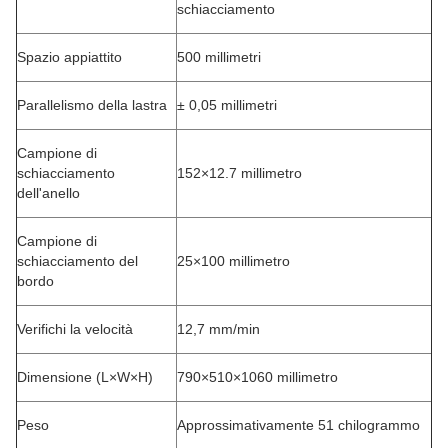
schiacciamento
Spazio appiattito
500 millimetri
Parallelismo della lastra
± 0,05 millimetri
Campione di
schiacciamento
152×12.7 millimetro
dell'anello
Campione di
schiacciamento del
25×100 millimetro
bordo
Verifichi la velocità
12,7 mm/min
Dimensione (L×W×H)
790×510×1060 millimetro
Peso
Approssimativamente 51 chilogrammo