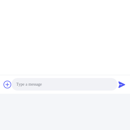
Contatto rapido
Indirizzo
Stanza 105, costruzione F4, distretto F, città di Tianan
Digital, distretto di Nancheng, città di Dongguan, provincia
del Guangdong, Cina
tel
86-0769-89055588
E-mail
salesmanager@qc-test.com
Photo