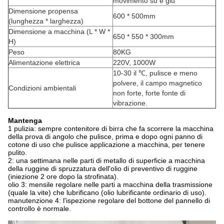
movimento su e giù
Dimensione propensa
600 * 500mm
(lunghezza * larghezza)
Dimensione a macchina (L * W *
650 * 550 * 300mm
H)
Peso
80KG
Alimentazione elettrica
220V, 1000W
10-30 il ℃, pulisce e meno
polvere, il campo magnetico
Condizioni ambientali
non forte, forte fonte di
vibrazione.
Mantenga
1 pulizia: sempre contenitore di birra che fa scorrere la macchina
della prova di angolo che pulisce, prima e dopo ogni panno di
cotone di uso che pulisce applicazione a macchina, per tenere
pulito.
2: una settimana nelle parti di metallo di superficie a macchina
della ruggine di spruzzatura dell'olio di preventivo di ruggine
(iniezione 2 ore dopo la strofinata).
olio 3: mensile regolare nelle parti a macchina della trasmissione
(quale la vite) che lubrificano (olio lubrificante ordinario di uso).
manutenzione 4: l'ispezione regolare del bottone del pannello di
controllo è normale.