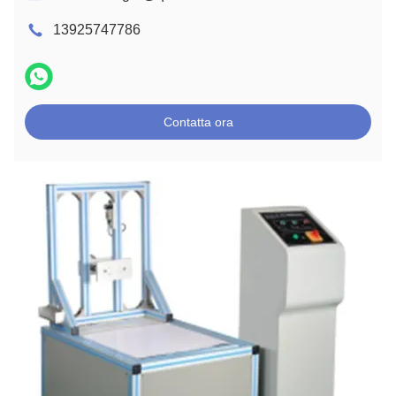
13925747786
Contatta ora