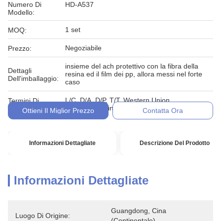
Numero Di
HD-A537
Modello:
1 set
MOQ:
Negoziabile
Prezzo:
insieme del ach protettivo con la fibra della
Dettagli
resina ed il film dei pp, allora messi nel forte
Dell'imballaggio:
caso
L/C, D/A, D/P, T/T, Western Union,
Termini Di
MoneyGram, in denaro, impegno
Pagamento:
Ottieni Il Miglior Prezzo
Contatta Ora
Informazioni Dettagliate
Descrizione Del Prodotto
Informazioni Dettagliate
Guangdong, Cina 
Luogo Di Origine:
(continentale)