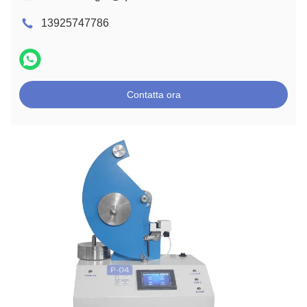
13925747786
Contatta ora