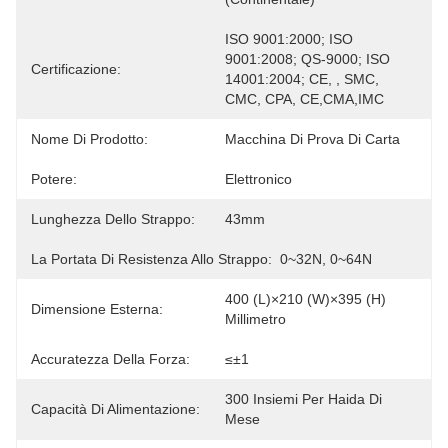
ISO 9001:2000; ISO 
9001:2008; QS-9000; ISO 
Certificazione:
14001:2004; CE, , SMC, 
CMC, CPA, CE,CMA,IMC
Nome Di Prodotto:
Macchina Di Prova Di Carta
Potere:
Elettronico
Lunghezza Dello Strappo:
43mm
La Portata Di Resistenza Allo Strappo:
0~32N, 0~64N
400 (L)×210 (W)×395 (H) 
Dimensione Esterna:
Millimetro
Accuratezza Della Forza:
≤±1
300 Insiemi Per Haida Di 
Capacità Di Alimentazione:
Mese