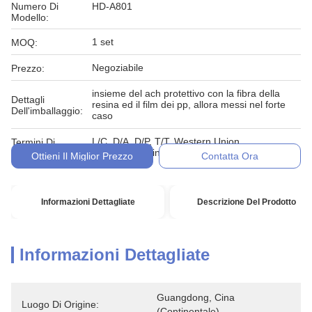
Numero Di
HD-A801
Modello:
1 set
MOQ:
Negoziabile
Prezzo:
insieme del ach protettivo con la fibra della
Dettagli
resina ed il film dei pp, allora messi nel forte
Dell'imballaggio:
caso
L/C, D/A, D/P, T/T, Western Union,
Termini Di
MoneyGram, in denaro, impegno
Pagamento:
Ottieni Il Miglior Prezzo
Contatta Ora
Informazioni Dettagliate
Descrizione Del Prodotto
Informazioni Dettagliate
Guangdong, Cina 
Luogo Di Origine:
(continentale)