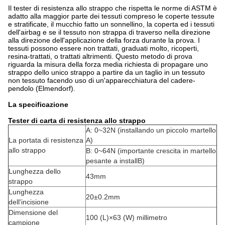
Il tester di resistenza allo strappo che rispetta le norme di ASTM è
adatto alla maggior parte dei tessuti compreso le coperte tessute
e stratificate, il mucchio fatto un sonnellino, la coperta ed i tessuti
dell'airbag e se il tessuto non strappa di traverso nella direzione
alla direzione dell'applicazione della forza durante la prova. I
tessuti possono essere non trattati, graduati molto, ricoperti,
resina-trattati, o trattati altrimenti. Questo metodo di prova
riguarda la misura della forza media richiesta di propagare uno
strappo dello unico strappo a partire da un taglio in un tessuto
non tessuto facendo uso di un'apparecchiatura del cadere-
pendolo (Elmendorf).
La specificazione
Tester di carta di resistenza allo strappo
A: 0~32N (installando un piccolo martello
La portata di resistenza
A)
allo strappo
B: 0~64N (importante crescita in martello
pesante a installB)
Lunghezza dello
43mm
strappo
Lunghezza
20±0.2mm
dell'incisione
Dimensione del
100 (L)×63 (W) millimetro
campione