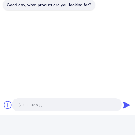
Good day, what product are you looking for?
Strumenti Di Prova Del Materiale Da Imballaggio Di Car
Attrezzatura Di Prova Di Caduta D'imballaggio
Contatto rapido
Indirizzo
Stanza 105, costruzione F4, distretto F, città di Tianan
Digital, distretto di Nancheng, città di Dongguan, provincia
del Guangdong, Cina
tel
86-0769-89055588
E-mail