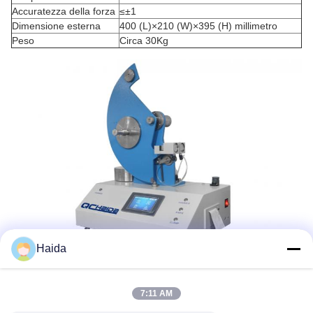
Accuratezza della forza
≤±1
Dimensione esterna
400 (L)×210 (W)×395 (H) millimetro
Peso
Circa 30Kg
Haida
7:11 AM
Tag:
Strumenti D'imballaggio Di Prova