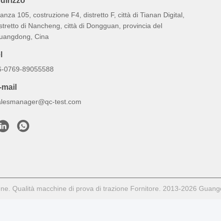
ndirizzo
anza 105, costruzione F4, distretto F, città di Tianan Digital,
stretto di Nancheng, città di Dongguan, provincia del
uangdong, Cina
l
6-0769-89055588
-mail
alesmanager@qc-test.com
e. Qualità macchine di prova di trazione Fornitore. 2013-2026 Guangdong 