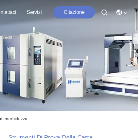
ntattaci
Servizi
Citazione
 di morbidezza
Strumenti Di Prova Della Carta