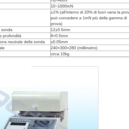
HD-A809
10~1000mN
±1% (all'interno di 20% di fuori varia la pro
può concedere a 1mN più della gamma di
prova)
a sonda
12±0.5mm
 profondità
8+0.5mm
sona neutrale della sonda
≤0.05mm
ale
240×300×280 (millimetro)
circa 10kg