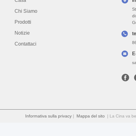
Casa
I
St
Chi Siamo
di
Prodotti
G
Notizie
te
8
Contattaci
E
s
Informativa sulla privacy
|
Mappa del sito
| La Cina va ben