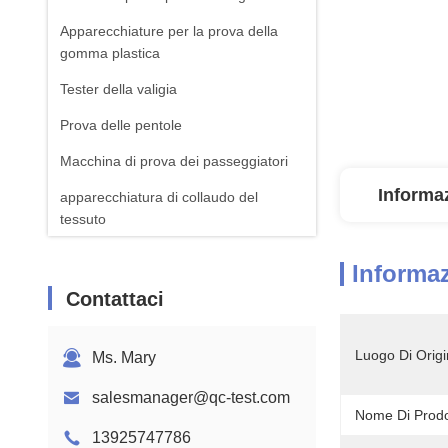
Apparecchiature per la prova della
gomma plastica
Tester della valigia
Prova delle pentole
Macchina di prova dei passeggiatori
Informaz
apparecchiatura di collaudo del
tessuto
Macchina standard della prova di ISTA
Informaz
Attrezzatura per il test della batteria
Contattaci
Macchina di analisi chimica
Luogo Di Origi
Ms. Mary
Apparecchiature per la prova
dell'inflamabilità
salesmanager@qc-test.com
Nome Di Prodo
13925747786