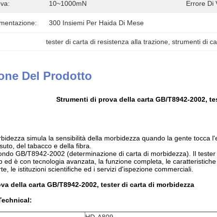
va:
10~1000mN
Errore Di 
imentazione:
300 Insiemi Per Haida Di Mese
tester di carta di resistenza alla trazione
, 
strumenti di ca
one Del Prodotto
Strumenti di prova della carta GB/T8942-2002, te
orbidezza
simula la sensibilità della morbidezza quando la gente tocca l
suto, del tabacco e della fibra.
ndo GB/T8942-2002 (determinazione di carta di morbidezza). Il tester è fa
ed è con tecnologia avanzata, la funzione completa, le caratteristiche aff
te, le istituzioni scientifiche ed i servizi d'ispezione commerciali.
ova della carta GB/T8942-2002, tester di carta di morbidezza
Technical: