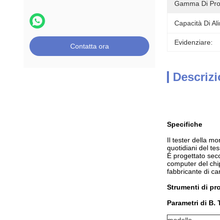
Gamma Di Pro
Capacità Di Al
Evidenziare:
Contatta ora
Descrizi
Specifiche
Il tester della m
quotidiani del tes
È progettato seco
computer del chip 
fabbricante di car
Strumenti di pr
Parametri di B. 