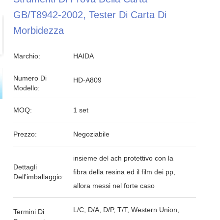
GB/T8942-2002, Tester Di Carta Di
Morbidezza
Marchio:
HAIDA
Numero Di
HD-A809
Modello:
MOQ:
1 set
Prezzo:
Negoziabile
insieme del ach protettivo con la
Dettagli
fibra della resina ed il film dei pp,
Dell'imballaggio:
allora messi nel forte caso
L/C, D/A, D/P, T/T, Western Union,
Termini Di